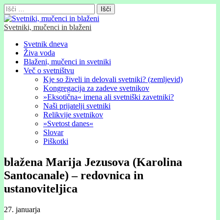
Išči:
Svetniki, mučenci in blaženi
Glavni
Skip
Svetnik dneva
to
Živa voda
meni
content
Blaženi, mučenci in svetniki
Več o svetništvu
Kje so živeli in delovali svetniki? (zemljevid)
Kongregacija za zadeve svetnikov
»Eksotična« imena ali svetniški zavetniki?
Naši prijatelji svetniki
Relikvije svetnikov
»Svetost danes«
Slovar
Piškotki
blažena Marija Jezusova (Karolina
Santocanale) – redovnica in
ustanoviteljica
27. januarja