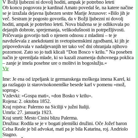
V Božji ljubezni ni dovolj hoditi, ampak je potrebno leteti
Ob koncu pogovora je kardinal Amato povedal še, na katere načine
se je izražala dejavna ljubezen sestre Marije Jezusove: »Bilo jih je
več. Sestram je pogosto govorila, da v Božji ljubezni ni dovolj
hoditi, ampak je potrebno leteti. Nova blažena se je odlikovala po
dejanjih dobrote, sprejemanja, velikodušnosti in potrpežljivosti.
Pričevanja govorijo tudi o njenem odnosu z mladimi – te je
navduševala z anekdotami in svetopisemskimi zgodbami, ki jih je
pripovedovala v nadaljevanjih ter tako več dni ohranjala njihovo
pozornost. Zato so jo tudi klicali “Don Bosco v krilu.” Na poseben
način je spremljala mlade, ki so kazali znamenja duhovnega poklica
– zanje je imela posebne ure o molitvi in bogoslužju.«
Vir
Ime: Je ena od izpeljank iz germanskega moškega imena Karel, ki
ga razlagajo iz starovisokonemške besede karl v pomenu »mož,
soprog«.
Vzdevki: »Gospa mati«, »don Bosko v krilu«.
Rojena: 2. oktobra 1852.
Kraj rojstva: Palermo na Siciliji v južni Italiji.
Umrla: 27. januarja 1923.
Kraj smrti: Mesto Cinisi blizu Palerma.
Družina: Rodila se je v bogati plemiški družini. Oče Jožef baron
Celsa Reale je bil advokat, mati pa je bila Katarina, roj. Andriolo
Stagno.