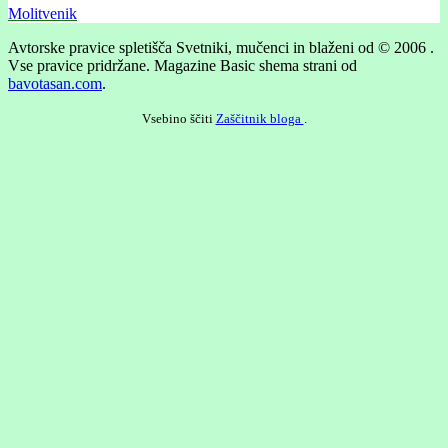
Molitvenik
Avtorske pravice spletišča Svetniki, mučenci in blaženi od © 2006 .
Vse pravice pridržane.
Magazine Basic shema strani od
bavotasan.com
.
Vsebino ščiti
Zaščitnik bloga
.