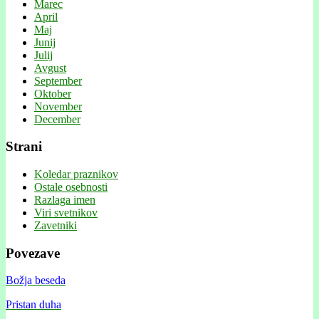
Marec
April
Maj
Junij
Julij
Avgust
September
Oktober
November
December
Strani
Koledar praznikov
Ostale osebnosti
Razlaga imen
Viri svetnikov
Zavetniki
Povezave
Božja beseda
Pristan duha