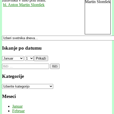
zdravnika v hišo priti brani."
bl. Anton Martin Slomšek
Iskanje po datumu
Prikaži
Išči:
Kategorije
Kategorije
Meseci
Januar
Februar