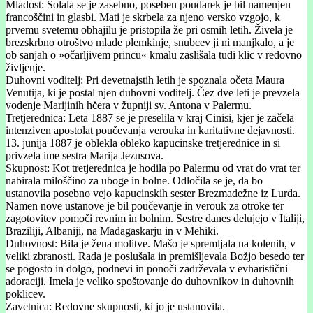
Mladost: Šolala se je zasebno, poseben poudarek je bil namenjen
francoščini in glasbi. Mati je skrbela za njeno versko vzgojo, k
prvemu svetemu obhajilu je pristopila že pri osmih letih. Živela je
brezskrbno otroštvo mlade plemkinje, snubcev ji ni manjkalo, a je
ob sanjah o »očarljivem princu« kmalu zaslišala tudi klic v redovno
življenje.
Duhovni voditelj: Pri devetnajstih letih je spoznala očeta Maura
Venutija, ki je postal njen duhovni voditelj. Čez dve leti je prevzela
vodenje Marijinih hčera v župniji sv. Antona v Palermu.
Tretjerednica: Leta 1887 se je preselila v kraj Cinisi, kjer je začela
intenziven apostolat poučevanja verouka in karitativne dejavnosti.
13. junija 1887 je oblekla obleko kapucinske tretjerednice in si
privzela ime sestra Marija Jezusova.
Skupnost: Kot tretjerednica je hodila po Palermu od vrat do vrat ter
nabirala miloščino za uboge in bolne. Odločila se je, da bo
ustanovila posebno vejo kapucinskih sester Brezmadežne iz Lurda.
Namen nove ustanove je bil poučevanje in verouk za otroke ter
zagotovitev pomoči revnim in bolnim. Sestre danes delujejo v Italiji,
Braziliji, Albaniji, na Madagaskarju in v Mehiki.
Duhovnost: Bila je žena molitve. Mašo je spremljala na kolenih, v
veliki zbranosti. Rada je poslušala in premišljevala Božjo besedo ter
se pogosto in dolgo, podnevi in ponoči zadrževala v evharistični
adoraciji. Imela je veliko spoštovanje do duhovnikov in duhovnih
poklicev.
Zavetnica: Redovne skupnosti, ki jo je ustanovila.