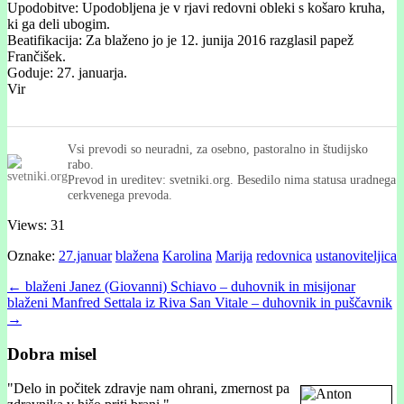
Upodobitve: Upodobljena je v rjavi redovni obleki s košaro kruha,
ki ga deli ubogim.
Beatifikacija: Za blaženo jo je 12. junija 2016 razglasil papež
Frančišek.
Goduje: 27. januarja.
Vir
Vsi prevodi so neuradni, za osebno, pastoralno in študijsko
rabo.
Prevod in ureditev: svetniki.org. Besedilo nima statusa uradnega
cerkvenega prevoda.
Views: 31
Oznake:
27.januar
blažena
Karolina
Marija
redovnica
ustanoviteljica
Post
← blaženi Janez (Giovanni) Schiavo – duhovnik in misijonar
blaženi Manfred Settala iz Riva San Vitale – duhovnik in puščavnik
navigation
→
Dobra misel
"
Delo in počitek zdravje nam ohrani, zmernost pa