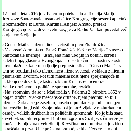
12. junija leta 2016 je v Palermu potekala beatifikacija Marije
Jezusove Santocanale, ustanoviteljice Kongregacije sester kapucink
Brezmadežne iz Lurda. Kardinal Angelo Amato, prefekt
Kongregacije za zadeve svetnikov, je za Radio Vatikan povedal več
o njenem življenju.
»Gospa Mati« – plemenitost svetosti in plemiška družina
»V apostolskem pismu Papež Frančišek blaženo Marijo Jezusovo
Santocanale imenuje “usmiljena mati ubogih in bolnih, skrbna
katehistinja, glasnica Evangelija.” To so tipične lastnosti svetosti
nove blažene, katero so ljudje preprosto klicali “Gospa Mati” – s
tem so poudarili tako plemenitost njene svetosti, v skladu z njenim
plemiškim izvorom, kot tudi materinskost njene sprejemajoče in
naklonjene drže, ki je lastna izbrani Kristusovi učenki.«
Velike družbene in politične spremembe, revščina
»Naj spomnim, da se je Mati rodila v Palermu 2. oktobra 1852 v
bogati družini visoke meščanske družbe, njeni predniki so bili
plemiči. Šolala se je zasebno, poseben poudarek je bil namenjen
francoščini in glasbi. Svojo mladost je preživljala v razburkanem
ozračju velikih družbenih in političnih sprememb. Ko je bila stara
devet let, so bili na primer Burboni izgnani s Sicilije, s čimer se je
končala Kraljevina dveh Sicilij. Revščina med prebivalci je vidno
naraščala in prva, ki je prišla na pomoč, je bila Cerkev in njeni