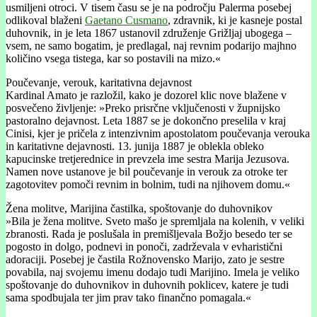
usmiljeni otroci. V tisem času se je na področju Palerma posebej
odlikoval blaženi
Gaetano Cusmano
, zdravnik, ki je kasneje postal
duhovnik, in je leta 1867 ustanovil združenje Grižljaj ubogega –
vsem, ne samo bogatim, je predlagal, naj revnim podarijo majhno
količino vsega tistega, kar so postavili na mizo.«
Poučevanje, verouk, karitativna dejavnost
Kardinal Amato je razložil, kako je dozorel klic nove blažene v
posvečeno življenje: »Preko prisrčne vključenosti v župnijsko
pastoralno dejavnost. Leta 1887 se je dokončno preselila v kraj
Cinisi, kjer je pričela z intenzivnim apostolatom poučevanja verouka
in karitativne dejavnosti. 13. junija 1887 je oblekla obleko
kapucinske tretjerednice in prevzela ime sestra Marija Jezusova.
Namen nove ustanove je bil poučevanje in verouk za otroke ter
zagotovitev pomoči revnim in bolnim, tudi na njihovem domu.«
Žena molitve, Marijina častilka, spoštovanje do duhovnikov
»Bila je žena molitve. Sveto mašo je spremljala na kolenih, v veliki
zbranosti. Rada je poslušala in premišljevala Božjo besedo ter se
pogosto in dolgo, podnevi in ponoči, zadrževala v evharistični
adoraciji. Posebej je častila Rožnovensko Marijo, zato je sestre
povabila, naj svojemu imenu dodajo tudi Marijino. Imela je veliko
spoštovanje do duhovnikov in duhovnih poklicev, katere je tudi
sama spodbujala ter jim prav tako finančno pomagala.«