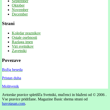
September
Oktober
November
December
Strani
Koledar praznikov
Ostale osebnosti
Razlaga imen
Viri svetnikov
Zavetniki
Povezave
Božja beseda
Pristan duha
Molitvenik
Avtorske pravice spletišča Svetniki, mučenci in blaženi od © 2006 .
Vse pravice pridržane.
Magazine Basic shema strani od
bavotasan.com
.