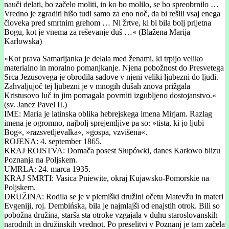
nauči delati, bo začelo moliti, in ko bo molilo, se bo spreobrnilo …
Vredno je zgraditi hišo tudi samo za eno noč, da bi rešili vsaj enega
človeka pred smrtnim grehom … Ni žrtve, ki bi bila bolj prijetna
Bogu, kot je vnema za reševanje duš …« (Blažena Marija
Karlowska)
»Kot prava Samarijanka je delala med ženami, ki trpijo veliko
materialno in moralno pomanjkanje. Njena pobožnost do Presvetega
Srca Jezusovega je obrodila sadove v njeni veliki ljubezni do ljudi.
Zahvaljujoč tej ljubezni je v mnogih dušah znova prižgala
Kristusovo luč in jim pomagala povrniti izgubljeno dostojanstvo.«
(sv. Janez Pavel II.)
IME: Maria je latinska oblika hebrejskega imena Mirjam. Razlag
imena je ogromno, najbolj sprejemljive pa so: »tista, ki jo ljubi
Bog«, »razsvetljevalka«, »gospa, vzvišena«.
ROJENA: 4. september 1865.
KRAJ ROJSTVA: Domača posest Słupówki, danes Karłowo blizu
Poznanja na Poljskem.
UMRLA: 24. marca 1935.
KRAJ SMRTI: Vasica Pniewite, okraj Kujawsko-Pomorskie na
Poljskem.
DRUŽINA: Rodila se je v plemiški družini očetu Matevžu in materi
Evgeniji, roj. Dembińska, bila je najmlajši od enajstih otrok. Bili so
pobožna družina, starša sta otroke vzgajala v duhu staroslovanskih
narodnih in družinskih vrednot. Po preselitvi v Poznanj je tam začela