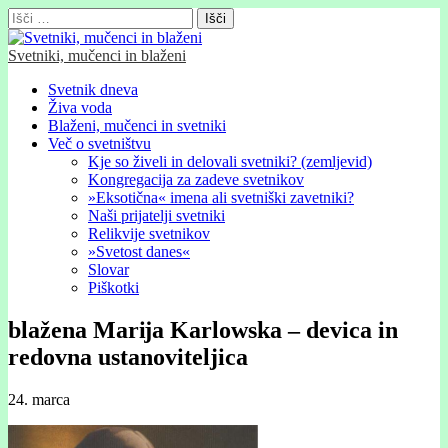
Išči:
Svetniki, mučenci in blaženi
Glavni
Skip
Svetnik dneva
to
Živa voda
meni
content
Blaženi, mučenci in svetniki
Več o svetništvu
Kje so živeli in delovali svetniki? (zemljevid)
Kongregacija za zadeve svetnikov
»Eksotična« imena ali svetniški zavetniki?
Naši prijatelji svetniki
Relikvije svetnikov
»Svetost danes«
Slovar
Piškotki
blažena Marĳa Karlowska – devica in
redovna ustanoviteljica
24. marca