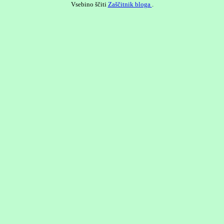
Vsebino ščiti
Zaščitnik bloga
.