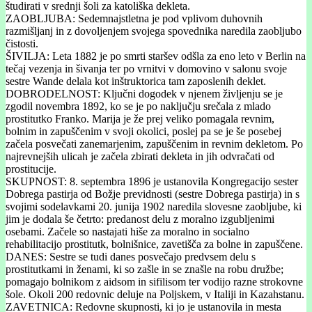
študirati v srednji šoli za katoliška dekleta.
ZAOBLJUBA: Sedemnajstletna je pod vplivom duhovnih
razmišljanj in z dovoljenjem svojega spovednika naredila zaobljubo
čistosti.
ŠIVILJA: Leta 1882 je po smrti staršev odšla za eno leto v Berlin na
tečaj vezenja in šivanja ter po vrnitvi v domovino v salonu svoje
sestre Wande delala kot inštruktorica tam zaposlenih deklet.
DOBRODELNOST: Ključni dogodek v njenem življenju se je
zgodil novembra 1892, ko se je po naključju srečala z mlado
prostitutko Franko. Marija je že prej veliko pomagala revnim,
bolnim in zapuščenim v svoji okolici, poslej pa se je še posebej
začela posvečati zanemarjenim, zapuščenim in revnim dekletom. Po
najrevnejših ulicah je začela zbirati dekleta in jih odvračati od
prostitucije.
SKUPNOST: 8. septembra 1896 je ustanovila Kongregacijo sester
Dobrega pastirja od Božje previdnosti (sestre Dobrega pastirja) in s
svojimi sodelavkami 20. junija 1902 naredila slovesne zaobljube, ki
jim je dodala še četrto: predanost delu z moralno izgubljenimi
osebami. Začele so nastajati hiše za moralno in socialno
rehabilitacijo prostitutk, bolnišnice, zavetišča za bolne in zapuščene.
DANES: Sestre se tudi danes posvečajo predvsem delu s
prostitutkami in ženami, ki so zašle in se znašle na robu družbe;
pomagajo bolnikom z aidsom in sifilisom ter vodijo razne strokovne
šole. Okoli 200 redovnic deluje na Poljskem, v Italiji in Kazahstanu.
ZAVETNICA: Redovne skupnosti, ki jo je ustanovila in mesta