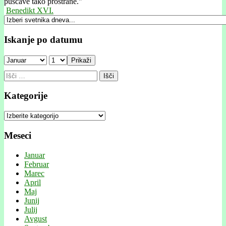
puščave tako prostrane."
Benedikt XVI.
Iskanje po datumu
Prikaži
Išči:
Kategorije
Kategorije
Meseci
Januar
Februar
Marec
April
Maj
Junij
Julij
Avgust