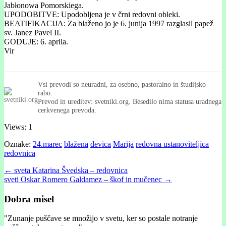
Jabłonowa Pomorskiega.
UPODOBITVE: Upodobljena je v črni redovni obleki.
BEATIFIKACIJA: Za blaženo jo je 6. junija 1997 razglasil papež
sv. Janez Pavel II.
GODUJE: 6. aprila.
Vir
Vsi prevodi so neuradni, za osebno, pastoralno in študijsko
rabo.
Prevod in ureditev: svetniki.org. Besedilo nima statusa uradnega
cerkvenega prevoda.
Views: 1
Oznake:
24.marec
blažena
devica
Marija
redovna ustanoviteljica
redovnica
Post
← sveta Katarina Švedska – redovnica
sveti Oskar Romero Galdamez – škof in mučenec →
navigation
Dobra misel
"
Zunanje puščave se množijo v svetu, ker so postale notranje