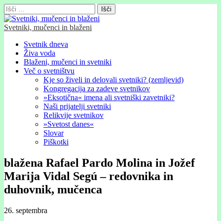
Išči:
Svetniki, mučenci in blaženi
Glavni
Skip
Svetnik dneva
to
Živa voda
meni
content
Blaženi, mučenci in svetniki
Več o svetništvu
Kje so živeli in delovali svetniki? (zemljevid)
Kongregacija za zadeve svetnikov
»Eksotična« imena ali svetniški zavetniki?
Naši prijatelji svetniki
Relikvije svetnikov
»Svetost danes«
Slovar
Piškotki
blažena Rafael Pardo Molina in Jožef
Marija Vidal Segú – redovnika in
duhovnik, mučenca
26. septembra