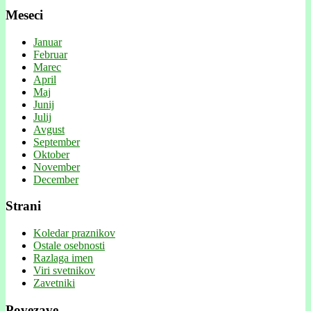
Meseci
Januar
Februar
Marec
April
Maj
Junij
Julij
Avgust
September
Oktober
November
December
Strani
Koledar praznikov
Ostale osebnosti
Razlaga imen
Viri svetnikov
Zavetniki
Povezave