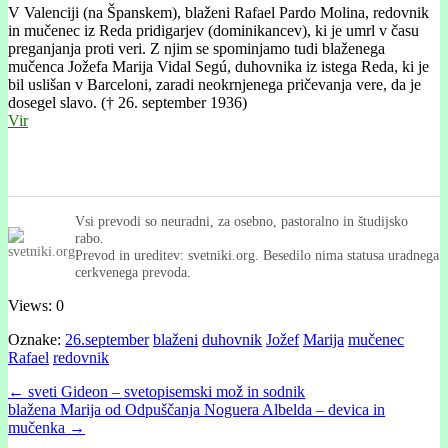
V Valenciji (na Španskem), blaženi Rafael Pardo Molina, redovnik
in mučenec iz Reda pridigarjev (dominikancev), ki je umrl v času
preganjanja proti veri. Z njim se spominjamo tudi blaženega
mučenca Jožefa Marija Vidal Segú, duhovnika iz istega Reda, ki je
bil uslišan v Barceloni, zaradi neokrnjenega pričevanja vere, da je
dosegel slavo. († 26. september 1936)
Vir
Vsi prevodi so neuradni, za osebno, pastoralno in študijsko
rabo.
Prevod in ureditev: svetniki.org. Besedilo nima statusa uradnega
cerkvenega prevoda.
Views: 0
Oznake:
26.september
blaženi
duhovnik
Jožef
Marija
mučenec
Rafael
redovnik
Post
← sveti Gideon – svetopisemski mož in sodnik
blažena Marija od Odpuščanja Noguera Albelda – devica in
navigation
mučenka →