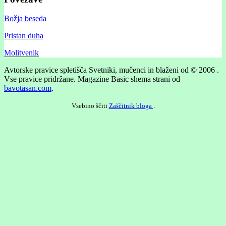
Božja beseda
Pristan duha
Molitvenik
Avtorske pravice spletišča Svetniki, mučenci in blaženi od © 2006 .
Vse pravice pridržane.
Magazine Basic shema strani od
bavotasan.com
.
Vsebino ščiti
Zaščitnik bloga
.