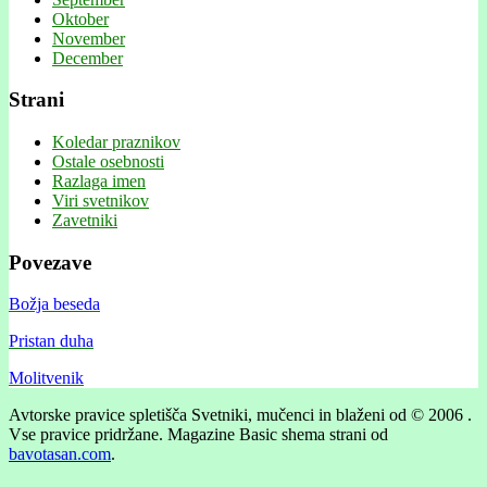
Oktober
November
December
Strani
Koledar praznikov
Ostale osebnosti
Razlaga imen
Viri svetnikov
Zavetniki
Povezave
Božja beseda
Pristan duha
Molitvenik
Avtorske pravice spletišča Svetniki, mučenci in blaženi od © 2006 .
Vse pravice pridržane.
Magazine Basic shema strani od
bavotasan.com
.