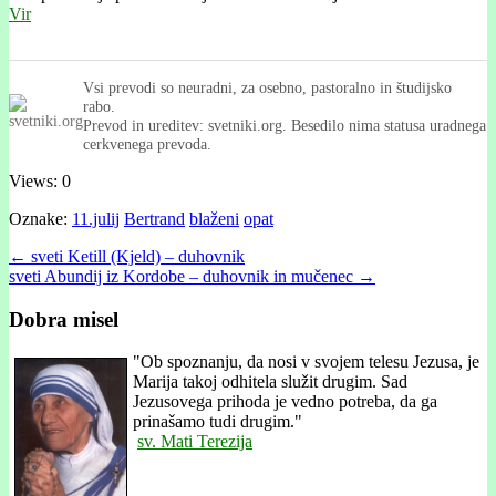
Vir
Vsi prevodi so neuradni, za osebno, pastoralno in študijsko
rabo.
Prevod in ureditev: svetniki.org. Besedilo nima statusa uradnega
cerkvenega prevoda.
Views: 0
Oznake:
11.julij
Bertrand
blaženi
opat
Post
← sveti Ketill (Kjeld) – duhovnik
sveti Abundij iz Kordobe – duhovnik in mučenec →
navigation
Dobra misel
"
Ob spoznanju, da nosi v svojem telesu Jezusa, je
Marija takoj odhitela služit drugim. Sad
Jezusovega prihoda je vedno potreba, da ga
prinašamo tudi drugim."
sv. Mati Terezija