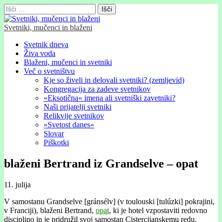
Išči:
Svetniki, mučenci in blaženi
Glavni
Skip
Svetnik dneva
to
Živa voda
meni
content
Blaženi, mučenci in svetniki
Več o svetništvu
Kje so živeli in delovali svetniki? (zemljevid)
Kongregacija za zadeve svetnikov
»Eksotična« imena ali svetniški zavetniki?
Naši prijatelji svetniki
Relikvije svetnikov
»Svetost danes«
Slovar
Piškotki
blaženi Bertrand iz Grandselve – opat
11. julija
V samostanu Grandselve [gránsélv] (v toulouski [tulúzki] pokrajini,
v Franciji), blaženi Bertrand,
opat
, ki je hotel vzpostaviti redovno
disciplino in je pridružil svoj samostan Cistercijanskemu redu.