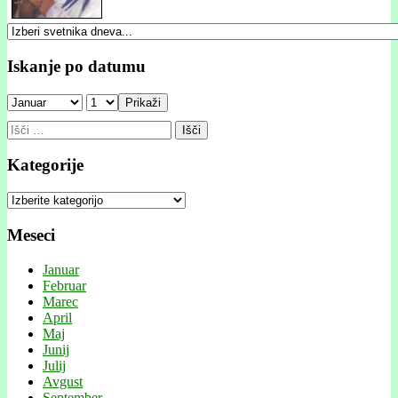
Iskanje po datumu
Prikaži
Išči:
Kategorije
Kategorije
Meseci
Januar
Februar
Marec
April
Maj
Junij
Julij
Avgust
September