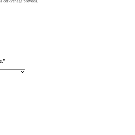
ega cerkvenega prevoda.
e."