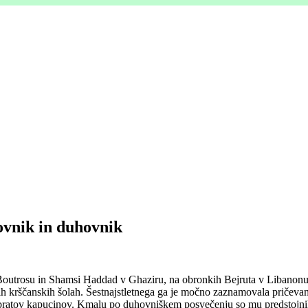
ovnik in duhovnik
a Boutrosu in Shamsi Haddad v Ghaziru, na obronkih Bejruta v Libanonu;
h krščanskih šolah. Šestnajstletnega ga je močno zaznamovala pričevanjsk
h bratov kapucinov. Kmalu po duhovniškem posvečenju so mu predstojniki