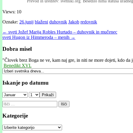
Prevod in ureditev: svetniki.org. Besedilo nima statusa uradn
Views: 10
Oznake:
26.junij
blaženi
duhovnik
Jakob
redovnik
Post
← sveti Jožef Marija Robles Hurtado – duhovnik in mučenec
sveti Hugon iz Himmeroda – menih →
navigation
Dobra misel
"
Človek brez Boga ne ve, kam naj gre, in niti ne more dojeti, kdo da j
Benedikt XVI.
Iskanje po datumu
Prikaži
Išči:
Kategorije
Kategorije