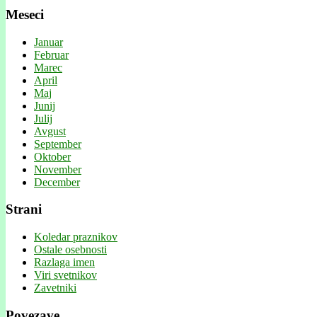
Meseci
Januar
Februar
Marec
April
Maj
Junij
Julij
Avgust
September
Oktober
November
December
Strani
Koledar praznikov
Ostale osebnosti
Razlaga imen
Viri svetnikov
Zavetniki
Povezave