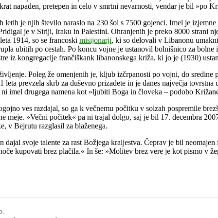
čkrat napaden, pretepen in celo v smrtni nevarnosti, vendar je bil »po 
 letih je njih število naraslo na 230 šol s 7500 gojenci. Imel je izjemn
digal je v Siriji, Iraku in Palestini. Ohranjenih je preko 8000 strani nj
leta 1914, so se francoski
misijonarji
, ki so delovali v Libanonu umakni
rupla ubitih po cestah. Po koncu vojne je ustanovil bolnišnico za bolne 
stre iz kongregacije frančiškank libanonskega križa, ki jo je (1930) us
ljenje. Poleg že omenjenih je, kljub izčrpanosti po vojni, do sredine pe
51 leta prevzela skrb za duševno prizadete in je danes največja tovrstn
nju ni imel drugega namena kot »ljubiti Boga in človeka – podobo Križan
ezpogojno ves razdajal, so ga k večnemu počitku v solzah pospremile bre
ne meje. »Večni počitek« pa ni trajal dolgo, saj je bil 17. decembra 200
e, v Bejrutu razglasil za blaženega.
in dajal svoje talente za rast Božjega kraljestva. Čeprav je bil neomajen
hoče kupovati brez plačila.« In še: »Molitev brez vere je kot pismo v ž
o.