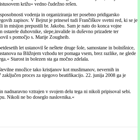
Kristusovem križu« vedno čudežno rešen.
e sposobnosti vodenja in organiziranja ter posebno pridigarsko
egovih zapisov. V Bejrut je prinesel tudi Frančiškov svetni red, ki se je
li in misijon prepustili br. Jakobu. Sam je nato do konca vojne
in ostarele duhovnike, slepe,invalide in duševno prizadete ter
tanovil s pomočjo s. Marije Zougheib.
tdesetih let ustanovil še neštete druge šole, samostane in bolnišnice,
a ustanova na Bližnjem vzhodu ter pomaga vsem, brez razlike, ne glede
ega.« Starost in bolezen sta ga močno zdelala.
zštevilne množice tako kristjanov kot muslimanov, nevernih in
7 zaključen proces za njegovo beatifikacijo. 22. junija 2008 ga je
 in nadnaravno vztrajen v svojem delu tega ni nikoli pripisoval sebi.
epu. Nikoli ne bo doseglo naslovnika.«