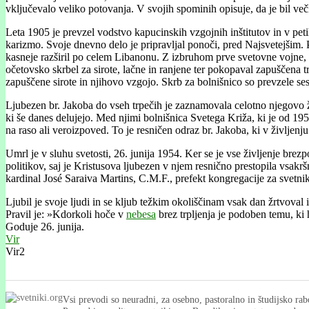
vključevalo veliko potovanja. V svojih spominih opisuje, da je bil ve
Leta 1905 je prevzel vodstvo kapucinskih vzgojnih inštitutov in v petih
karizmo. Svoje dnevno delo je pripravljal ponoči, pred Najsvetejšim. Pri
kasneje razširil po celem Libanonu. Z izbruhom prve svetovne vojne, 
očetovsko skrbel za sirote, lačne in ranjene ter pokopaval zapuščena t
zapuščene sirote in njihovo vzgojo. Skrb za bolnišnico so prevzele se
Ljubezen br. Jakoba do vseh trpečih je zaznamovala celotno njegovo živ
ki še danes delujejo. Med njimi bolnišnica Svetega Križa, ki je od 19
na raso ali veroizpoved. To je resničen odraz br. Jakoba, ki v življe
Umrl je v sluhu svetosti, 26. junija 1954. Ker se je vse življenje br
politikov, saj je Kristusova ljubezen v njem resnično prestopila vsakrš
kardinal José Saraiva Martins, C.M.F., prefekt kongregacije za svetnik
Ljubil je svoje ljudi in se kljub težkim okoliščinam vsak dan žrtvoval 
Pravil je: »Kdorkoli hoče v
nebesa
brez trpljenja je podoben temu, ki 
Goduje 26. junija.
Vir
Vir2
Vsi prevodi so neuradni, za osebno, pastoralno in študijsko rab