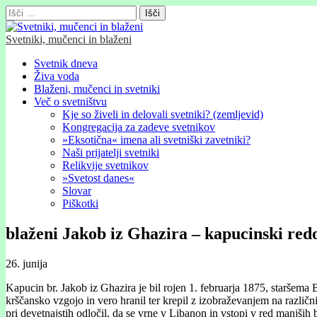
Išči:
Svetniki, mučenci in blaženi
Glavni
Skip
Svetnik dneva
to
Živa voda
meni
content
Blaženi, mučenci in svetniki
Več o svetništvu
Kje so živeli in delovali svetniki? (zemljevid)
Kongregacija za zadeve svetnikov
»Eksotična« imena ali svetniški zavetniki?
Naši prijatelji svetniki
Relikvije svetnikov
»Svetost danes«
Slovar
Piškotki
blaženi Jakob iz Ghazira – kapucinski red
26. junija
Kapucin br. Jakob iz Ghazira je bil rojen 1. februarja 1875, staršem
krščansko vzgojo in vero hranil ter krepil z izobraževanjem na različni
pri devetnajstih odločil, da se vrne v Libanon in vstopi v red manjši