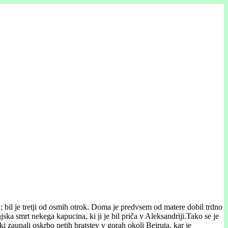
 bil je tretji od osmih otrok. Doma je predvsem od matere dobil trdno
a smrt nekega kapucina, ki ji je bil priča v Aleksandriji.­­Tako se je
 zaupali oskrbo petih bratstev v gorah okoli Bejruta, kar je