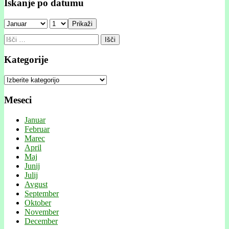
Iskanje po datumu
Prikaži
Išči:
Kategorije
Kategorije
Meseci
Januar
Februar
Marec
April
Maj
Junij
Julij
Avgust
September
Oktober
November
December