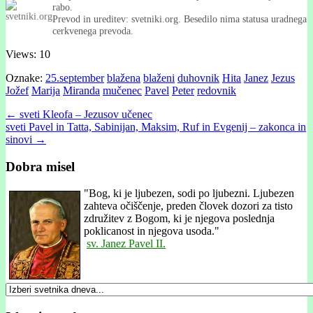
rabo.
Prevod in ureditev: svetniki.org. Besedilo nima statusa uradnega
cerkvenega prevoda.
Views: 10
Oznake:
25.september
blažena
blaženi
duhovnik
Hita
Janez
Jezus
Jožef
Marija
Miranda
mučenec
Pavel
Peter
redovnik
Post
← sveti Kleofa – Jezusov učenec
sveti Pavel in Tatta, Sabinijan, Maksim, Ruf in Evgenij – zakonca in
navigation
sinovi →
Dobra misel
"
Bog, ki je ljubezen, sodi po ljubezni. Ljubezen
zahteva očiščenje, preden človek dozori za tisto
združitev z Bogom, ki je njegova poslednja
poklicanost in njegova usoda."
sv. Janez Pavel II.