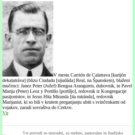
V mestu Carrión de Calatrava [karijón
dekalatráva] (blizu Ciudada [sijudáda] Real, na Španskem), blaženi
mučenci: Janez Peter (Jožef) Bengoa Aranguren, duhovnik, in Pavel
Marija (Peter) Leoz y Portillo [portíljo], redovnik iz Kongregacije
pasijonistov, in Jezus Hita Miranda [ita miránda], redovnik
Marijanist, ki so bili v krutem preganjanju ubiti s svinčenkami od
vojakov, zaradi sovraštva do Cerkve.
Vir
Vsi prevodi so neuradni, za osebno, pastoralno in študijsko