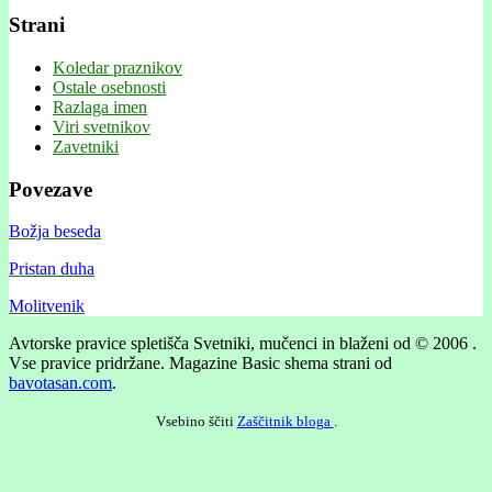
Strani
Koledar praznikov
Ostale osebnosti
Razlaga imen
Viri svetnikov
Zavetniki
Povezave
Božja beseda
Pristan duha
Molitvenik
Avtorske pravice spletišča Svetniki, mučenci in blaženi od © 2006 .
Vse pravice pridržane.
Magazine Basic shema strani od
bavotasan.com
.
Vsebino ščiti
Zaščitnik bloga
.