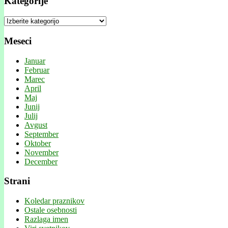
Kategorije
Kategorije
Meseci
Januar
Februar
Marec
April
Maj
Junij
Julij
Avgust
September
Oktober
November
December
Strani
Koledar praznikov
Ostale osebnosti
Razlaga imen