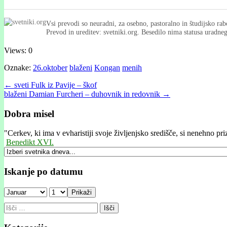
Vsi prevodi so neuradni, za osebno, pastoralno in študijsko rab
Prevod in ureditev: svetniki.org. Besedilo nima statusa uradn
Views: 0
Oznake:
26.oktober
blaženi
Kongan
menih
Post
← sveti Fulk iz Pavije – škof
blaženi Damian Furcheri – duhovnik in redovnik →
navigation
Dobra misel
"
Cerkev, ki ima v evharistiji svoje življenjsko središče, si nenehno p
Benedikt XVI.
Iskanje po datumu
Prikaži
Išči: