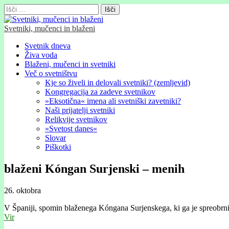
Išči:
Svetniki, mučenci in blaženi
Glavni
Skip
Svetnik dneva
to
Živa voda
meni
content
Blaženi, mučenci in svetniki
Več o svetništvu
Kje so živeli in delovali svetniki? (zemljevid)
Kongregacija za zadeve svetnikov
»Eksotična« imena ali svetniški zavetniki?
Naši prijatelji svetniki
Relikvije svetnikov
»Svetost danes«
Slovar
Piškotki
blaženi Kóngan Surjenski – menih
26. oktobra
V Španiji, spomin blaženega Kóngana Surjenskega, ki ga je spreobrnil s
Vir