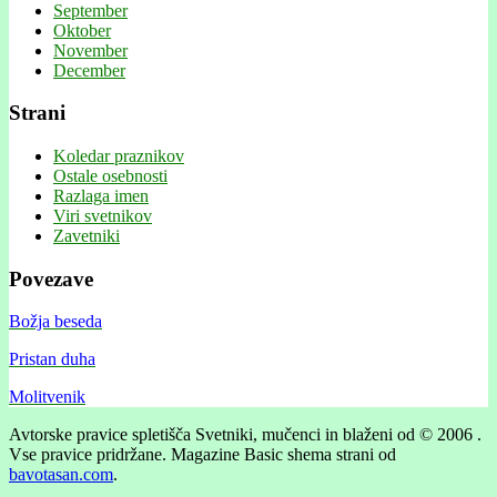
September
Oktober
November
December
Strani
Koledar praznikov
Ostale osebnosti
Razlaga imen
Viri svetnikov
Zavetniki
Povezave
Božja beseda
Pristan duha
Molitvenik
Avtorske pravice spletišča Svetniki, mučenci in blaženi od © 2006 .
Vse pravice pridržane.
Magazine Basic shema strani od
bavotasan.com
.