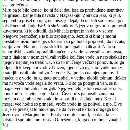
vsej gorečnosti.
Miru pa je bilo konec, ko ni želel dati lesa za predvideno usmrtitev
na grmadi, kar je bila navada v Nagasakiju. Zbiralcu lesa, ki je 3.
septembra prišel do njegove hiše, je dejal, da ne želi sodelovati pri
krivičnem ubijanju Božjih služabnikov. Njegov odgovor so prenesli
guvernerju, ki je odredil, da Mihaela priprejo in dajo v zapor.
Njegovo premoženje je bilo zaplenjeno. Jezuitski brat je moral
prestati strašno mučenje, s katerim so ga hoteli pripraviti, da bi zatajil
svojo vero. Najprej so ga slekli in pretepali s palicami. Nato so
zaporniški pazniki uporabili mučenje z vodo: zavezali so mu usta,
mu z lijakom v nosnici vlivali velike količine vode in nato skakali na
njegov napihnjen trebuh. Ko so to mučenje večkrat ponovili, so ga
odpeljali k žvepleni vodi v Unzen, kjer so za ugaslim vulkanom v
kraterjih ostali tolmuni vroče vode. Najprej so na njem ponovili
mučenje z vodo, in ga nato potapljali v vedno globlji tolmun, dokler
mu ni vroča voda segala do vratu. Ko so ga potegnili ven, se ni
mogel več obdržati na nogah. Njegovo telo je bilo ena sama rana,
ponekod so se videle gole kosti. Čez noč s ga pustili zunaj na
mrzlem decembrskem zraku in se vrnili naslednje jutro. Ker ni
mogel več hoditi so prinašali vročo vodo in ga polivali z njo. Dve
uri je še prestajal to mučenje, ne da bi rekel karkoli drugega kot
Jezusovo in Marijino ime. Po dveh urah je umrl, na dan, ko se
kristjani spominjamo rojstva Odrešenika, ki ga on ni hotel zatajiti.
Vir