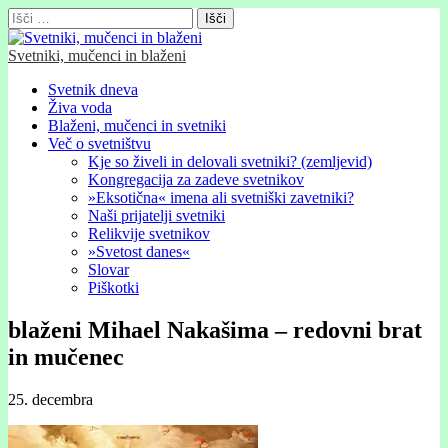
Išči:
Svetniki, mučenci in blaženi
Glavni
Skip
Svetnik dneva
to
Živa voda
meni
content
Blaženi, mučenci in svetniki
Več o svetništvu
Kje so živeli in delovali svetniki? (zemljevid)
Kongregacija za zadeve svetnikov
»Eksotična« imena ali svetniški zavetniki?
Naši prijatelji svetniki
Relikvije svetnikov
»Svetost danes«
Slovar
Piškotki
blaženi Mihael Nakašima – redovni brat
in mučenec
25. decembra