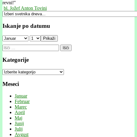
revni!"
bl. Jožef Anton Tovini
Iskanje po datumu
Prikaži
Išči:
Kategorije
Kategorije
Meseci
Januar
Februar
Marec
April
Maj
Junij
Julij
Avgust