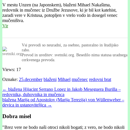
V mestu Unzen (na Japonskem), blaženi Mihael Nakašima,
redovnik in mučenec iz Družbe Jezusove, ki je bil kot katehist,
zaradi vere v Kristusa, potopljen v vrelo vodo in dosegel venec
mučeništva.
Vir
Vsi prevodi so neuradni, za osebno, pastoralno in študijsko
rabo.
Prevod in ureditev: svetniki.org. Besedilo nima statusa uradnega
cerkvenega prevoda.
Views: 17
Oznake:
25.december
blaženi
Mihael
mučenec
redovni brat
Post
← blažena Hijacint Serrano Lopez in Jakob Meseguera Burilla –
redovnika, duhovnika in mučenca
navigation
blažena Marija od Apostolov (Marija Terezija) von Wüllenweber –
devica in ustanoviteljica →
Dobra misel
"
Brez vere ne bodo naši otroci nikoli bogati; z vero, ne bodo nikoli