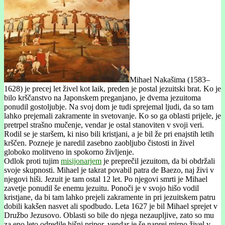
Mihael Nakašima (1583–
1628) je precej let živel kot laik, preden je postal jezuitski brat. Ko je
bilo krščanstvo na Japonskem preganjano, je dvema jezuitoma
ponudil gostoljubje. Na svoj dom je tudi sprejemal ljudi, da so tam
lahko prejemali zakramente in svetovanje. Ko so ga oblasti prijele, je
pretrpel strašno mučenje, vendar je ostal stanoviten v svoji veri.
Rodil se je staršem, ki niso bili kristjani, a je bil že pri enajstih letih
krščen. Pozneje je naredil zasebno zaobljubo čistosti in živel
globoko molitveno in spokorno življenje.
Odlok proti tujim
misijonarjem
je preprečil jezuitom, da bi obdržali
svoje skupnosti. Mihael je takrat povabil patra de Baezo, naj živi v
njegovi hiši. Jezuit je tam ostal 12 let. Po njegovi smrti je Mihael
zavetje ponudil še enemu jezuitu. Ponoči je v svojo hišo vodil
kristjane, da bi tam lahko prejeli zakramente in pri jezuitskem patru
dobili kakšen nasvet ali spodbudo. Leta 1627 je bil Mihael sprejet v
Družbo Jezusovo. Oblasti so bile do njega nezaupljive, zato so mu
za eno leto odredile hišni pripor, vendar je še naprej mirno živel v