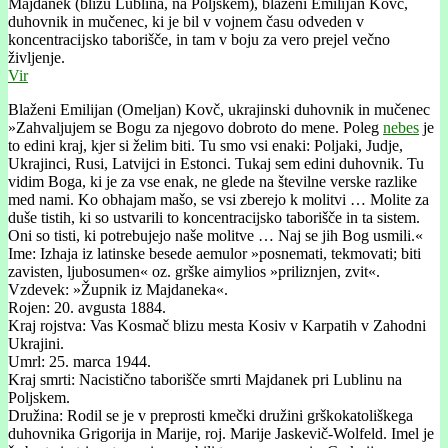
Majdanek (blizu Lublína, na Poljskem), blaženi Emilĳán Kovč,
duhovnik in mučenec, ki je bil v vojnem času odveden v
koncentracĳsko taborišče, in tam v boju za vero prejel večno
življenje.
Vir
Blaženi Emilijan (Omeljan) Kovč, ukrajinski duhovnik in mučenec
»Zahvaljujem se Bogu za njegovo dobroto do mene. Poleg
nebes
je
to edini kraj, kjer si želim biti. Tu smo vsi enaki: Poljaki, Judje,
Ukrajinci, Rusi, Latvijci in Estonci. Tukaj sem edini duhovnik. Tu
vidim Boga, ki je za vse enak, ne glede na številne verske razlike
med nami. Ko obhajam mašo, se vsi zberejo k molitvi … Molite za
duše tistih, ki so ustvarili to koncentracijsko taborišče in ta sistem.
Oni so tisti, ki potrebujejo naše molitve … Naj se jih Bog usmili.«
Ime: Izhaja iz latinske besede aemulor »posnemati, tekmovati; biti
zavisten, ljubosumen« oz. grške aimylios »priliznjen, zvit«.
Vzdevek: »Župnik iz Majdaneka«.
Rojen: 20. avgusta 1884.
Kraj rojstva: Vas Kosmač blizu mesta Kosiv v Karpatih v Zahodni
Ukrajini.
Umrl: 25. marca 1944.
Kraj smrti: Nacistično taborišče smrti Majdanek pri Lublinu na
Poljskem.
Družina: Rodil se je v preprosti kmečki družini grškokatoliškega
duhovnika Grigorija in Marije, roj. Marije Jaskevič-Wolfeld. Imel je