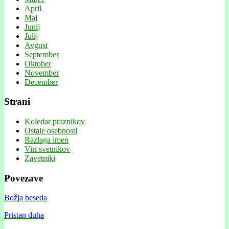
April
Maj
Junij
Julij
Avgust
September
Oktober
November
December
Strani
Koledar praznikov
Ostale osebnosti
Razlaga imen
Viri svetnikov
Zavetniki
Povezave
Božja beseda
Pristan duha