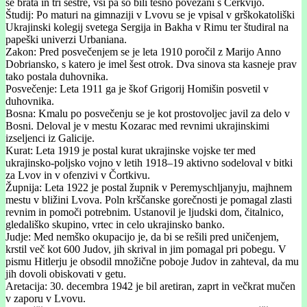
še brata in tri sestre, vsi pa so bili tesno povezani s Cerkvijo.
Študij: Po maturi na gimnaziji v Lvovu se je vpisal v grškokatoliški
Ukrajinski kolegij svetega Sergija in Bakha v Rimu ter študiral na
papeški univerzi Urbaniana.
Zakon: Pred posvečenjem se je leta 1910 poročil z Marijo Anno
Dobriansko, s katero je imel šest otrok. Dva sinova sta kasneje prav
tako postala duhovnika.
Posvečenje: Leta 1911 ga je škof Grigorij Homišin posvetil v
duhovnika.
Bosna: Kmalu po posvečenju se je kot prostovoljec javil za delo v
Bosni. Deloval je v mestu Kozarac med revnimi ukrajinskimi
izseljenci iz Galicije.
Kurat: Leta 1919 je postal kurat ukrajinske vojske ter med
ukrajinsko-poljsko vojno v letih 1918–19 aktivno sodeloval v bitki
za Lvov in v ofenzivi v Čortkivu.
Župnija: Leta 1922 je postal župnik v Peremyschljanyju, majhnem
mestu v bližini Lvova. Poln krščanske gorečnosti je pomagal zlasti
revnim in pomoči potrebnim. Ustanovil je ljudski dom, čitalnico,
gledališko skupino, vrtec in celo ukrajinsko banko.
Judje: Med nemško okupacijo je, da bi se rešili pred uničenjem,
krstil več kot 600 Judov, jih skrival in jim pomagal pri pobegu. V
pismu Hitlerju je obsodil množične poboje Judov in zahteval, da mu
jih dovoli obiskovati v getu.
Aretacija: 30. decembra 1942 je bil aretiran, zaprt in večkrat mučen
v zaporu v Lvovu.