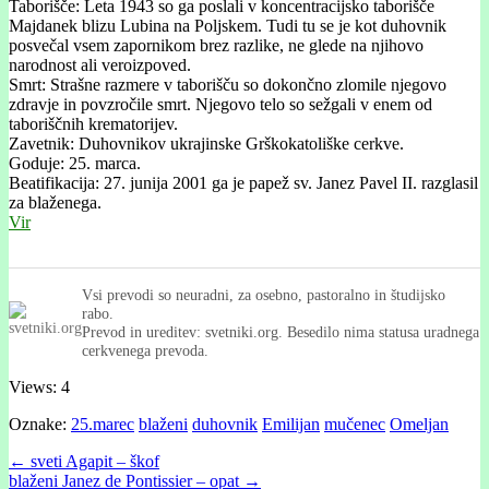
Taborišče: Leta 1943 so ga poslali v koncentracijsko taborišče
Majdanek blizu Lubina na Poljskem. Tudi tu se je kot duhovnik
posvečal vsem zapornikom brez razlike, ne glede na njihovo
narodnost ali veroizpoved.
Smrt: Strašne razmere v taborišču so dokončno zlomile njegovo
zdravje in povzročile smrt. Njegovo telo so sežgali v enem od
taboriščnih krematorijev.
Zavetnik: Duhovnikov ukrajinske Grškokatoliške cerkve.
Goduje: 25. marca.
Beatifikacija: 27. junija 2001 ga je papež sv. Janez Pavel II. razglasil
za blaženega.
Vir
Vsi prevodi so neuradni, za osebno, pastoralno in študijsko
rabo.
Prevod in ureditev: svetniki.org. Besedilo nima statusa uradnega
cerkvenega prevoda.
Views: 4
Oznake:
25.marec
blaženi
duhovnik
Emilijan
mučenec
Omeljan
Post
← sveti Agapit – škof
blaženi Janez de Pontissier – opat →
navigation