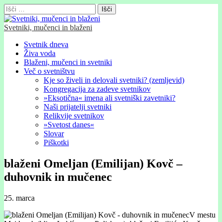
Išči:
Svetniki, mučenci in blaženi
Glavni
Skip
Svetnik dneva
to
Živa voda
meni
content
Blaženi, mučenci in svetniki
Več o svetništvu
Kje so živeli in delovali svetniki? (zemljevid)
Kongregacija za zadeve svetnikov
»Eksotična« imena ali svetniški zavetniki?
Naši prijatelji svetniki
Relikvije svetnikov
»Svetost danes«
Slovar
Piškotki
blaženi Omeljan (Emilijan) Kovč –
duhovnik in mučenec
25. marca
V mestu