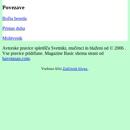
Povezave
Božja beseda
Pristan duha
Molitvenik
Avtorske pravice spletišča Svetniki, mučenci in blaženi od © 2006 .
Vse pravice pridržane.
Magazine Basic shema strani od
bavotasan.com
.
Vsebino ščiti
Zaščitnik bloga
.