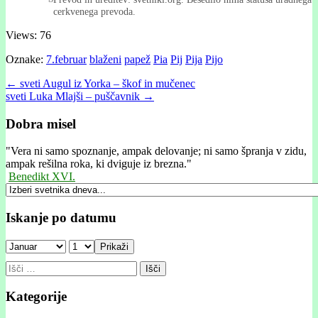
cerkvenega prevoda.
Views: 76
Oznake:
7.februar
blaženi
papež
Pia
Pij
Pija
Pijo
Post
← sveti Augul iz Yorka – škof in mučenec
sveti Luka Mlajši – puščavnik →
navigation
Dobra misel
"
Vera ni samo spoznanje, ampak delovanje; ni samo špranja v zidu,
ampak rešilna roka, ki dviguje iz brezna."
Benedikt XVI.
Iskanje po datumu
Prikaži
Išči:
Kategorije