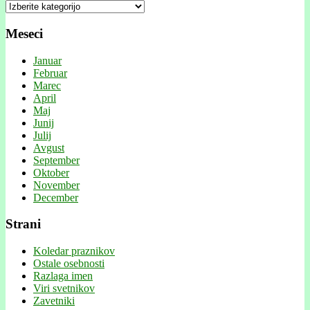
Kategorije
Meseci
Januar
Februar
Marec
April
Maj
Junij
Julij
Avgust
September
Oktober
November
December
Strani
Koledar praznikov
Ostale osebnosti
Razlaga imen
Viri svetnikov
Zavetniki