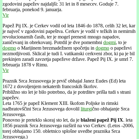
zgodovini papežev najdaljši: 31 let in 8 mesecev. Goduje 7.
februarja, ponekod 9. januarja.
Vir
Papež Pij IX. je Cerkev vodil od leta 1846 do 1878, celih 32 let, kar
je največ v zgodovini papeštva. Cerkev je vodil v težkih in nemirnih
revolucionarnih časih, ter je mogel prenesti mnogo napadov,
zaničevanj in obrekovanj. Potrdil je dve pomembni
dogmi
, to je
dogmo
o Marijinem brezmadežnem spočetju in
dogmo
o papeževi
nezmotljivosti. Sklical je tudi I. vatikanski cerkveni zbor, ki pa je bil
prekinjen zaradi zavzetja papeževe države. Papež Pij IX. je umrl 7.
februarja 1878 v Rimu.
Vir
Praznik Srca Jezusovega je prvič obhajal Janez Eudes (Ed) leta
1672 z dovoljenjem nekaterih francoskih škofov.
Približno sto let je bilo potrebno, da je potrditev prišla tudi s strani
papežev.
Leta 1765 je papež Klement XIII. škofom Poljske in rimski
nadbratovščini Srca Jezusovega dovolil
liturgi
čno obhajanje Srca
Jezusovega.
Ponovno je preteklo skoraj sto let, da je
blaženi papež Pij IX
. leta
1856 praznik Srca Jezusovega razširil na vso Cerkev. (Letos -2006,
torej obhajamo 150. obletnico splošne uvedbe praznika Srca
Jezusovega.)