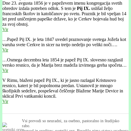
Dne 23. avgusta 1856 je v papeževem imenu kongregacija svetih
obredov izdala potreben odlok. S tem je
Pij IX.
uslišal željo
francoskih škofov in katoličanov po svetu. Praznik je bil vpeljan 14
let pred uničenjem papeške države, ko je Cerkev bojevala hud boj
za svoj obstoj.
Vir
…Papež Pij IX. je leta 1847 uvedel praznovanje svetega Jožefa kot
varuha svete Cerkve in sicer na tretjo nedeljo po veliki noči….
Vir
…Osmega decembra leta 1854 je papež Pij IX. slovesno razglasil
versko resnico, da je Marija brez madeža izvirnega greha spočeta…
Vir
V Rimu, blaženi papež Pij IX., ki je jasno razlagal Kristusovo
resnico, kateri je bil popolnoma predan. Ustanovil je mnogo
škofijskih sedežev, pospeševal češčenje Blažene Marije Device in
sklical Prvi vatikanski koncil.
Vir
Vsi prevodi so neuradni, za osebno, pastoralno in študijsko
rabo.
Prevod in ureditev: svetniki.org. Besedilo nima statusa uradnega