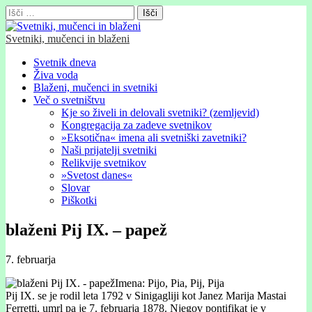
Išči:
Svetniki, mučenci in blaženi
Glavni
Skip
Svetnik dneva
to
Živa voda
meni
content
Blaženi, mučenci in svetniki
Več o svetništvu
Kje so živeli in delovali svetniki? (zemljevid)
Kongregacija za zadeve svetnikov
»Eksotična« imena ali svetniški zavetniki?
Naši prijatelji svetniki
Relikvije svetnikov
»Svetost danes«
Slovar
Piškotki
blaženi Pij IX. – papež
7. februarja
Imena: Pijo, Pia, Pij, Pija
Pij IX. se je rodil leta 1792 v Sinigagliji kot Janez Marija Mastai
Ferretti, umrl pa je 7. februarja 1878. Njegov pontifikat je v