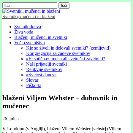
Išči:
Svetniki, mučenci in blaženi
Glavni
Skip
Svetnik dneva
to
Živa voda
meni
content
Blaženi, mučenci in svetniki
Več o svetništvu
Kje so živeli in delovali svetniki? (zemljevid)
Kongregacija za zadeve svetnikov
»Eksotična« imena ali svetniški zavetniki?
Naši prijatelji svetniki
Relikvije svetnikov
»Svetost danes«
Slovar
Piškotki
blaženi Viljem Webster – duhovnik in
mučenec
26. julija
V Londonu (v Angliji), blaženi Viljem Webster [vebstr] (Viljem