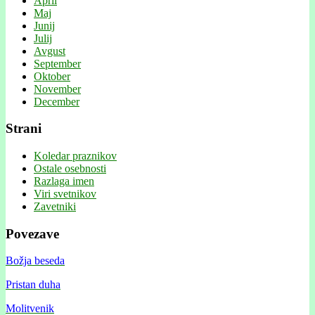
April
Maj
Junij
Julij
Avgust
September
Oktober
November
December
Strani
Koledar praznikov
Ostale osebnosti
Razlaga imen
Viri svetnikov
Zavetniki
Povezave
Božja beseda
Pristan duha
Molitvenik