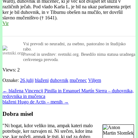
Ward), duhovnik in mučenec, ki je več kot dvajset let služil v
različnih ječah. Pod vlado Karla I., je bil na ukaz parlamenta prijet
ker je bil duhovnik, in v Tiburnu obešen na mučilo, ter dovršil
slavno mučeništvo († 1641).
Vir
Vsi prevodi so neuradni, za osebno, pastoralno in študijsko
rabo.
Prevod in ureditev: svetniki.org. Besedilo nima statusa uradnega
cerkvenega prevoda.
Views: 2
Oznake:
26.julij
blaženi
duhovnik
mučenec
Viljem
Post
← blažena Vincencij Pinilla in Emanuel Martín Sierra – duhovnika,
redovnika in mučenca
navigation
blaženi Hugo de Actis – menih →
Dobra misel
"
Ni bogat, kdor veliko ima, ampak kateri malo
potrebuje, ker razvajen ni. Ni srečen, kdor ima
vse, kar poželi, ampak le tisti, ki rad za dobro