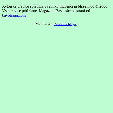
Avtorske pravice spletišča Svetniki, mučenci in blaženi od © 2006 .
Vse pravice pridržane.
Magazine Basic shema strani od
bavotasan.com
.
Vsebino ščiti
Zaščitnik bloga
.