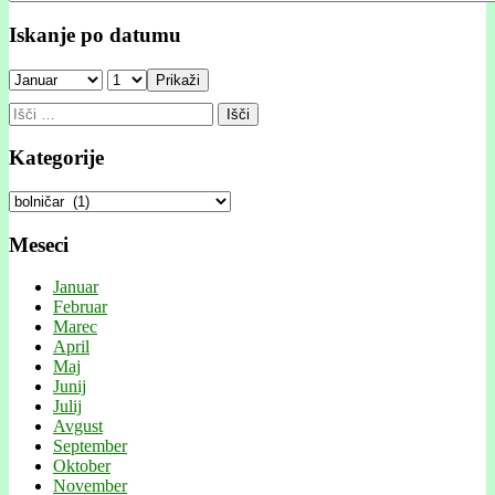
Iskanje po datumu
Prikaži
Išči:
Kategorije
Kategorije
Meseci
Januar
Februar
Marec
April
Maj
Junij
Julij
Avgust
September
Oktober
November