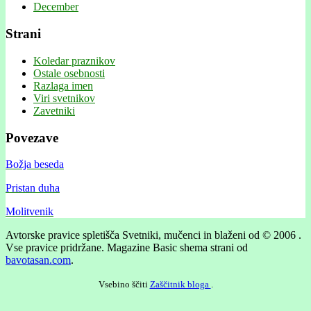
December
Strani
Koledar praznikov
Ostale osebnosti
Razlaga imen
Viri svetnikov
Zavetniki
Povezave
Božja beseda
Pristan duha
Molitvenik
Avtorske pravice spletišča Svetniki, mučenci in blaženi od © 2006 .
Vse pravice pridržane.
Magazine Basic shema strani od
bavotasan.com
.
Vsebino ščiti
Zaščitnik bloga
.