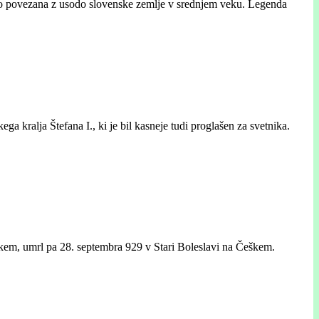
esno povezana z usodo slovenske zemlje v srednjem veku. Legenda
ega kralja Štefana I., ki je bil kasneje tudi proglašen za svetnika.
eškem, umrl pa 28. septembra 929 v Stari Boleslavi na Češkem.