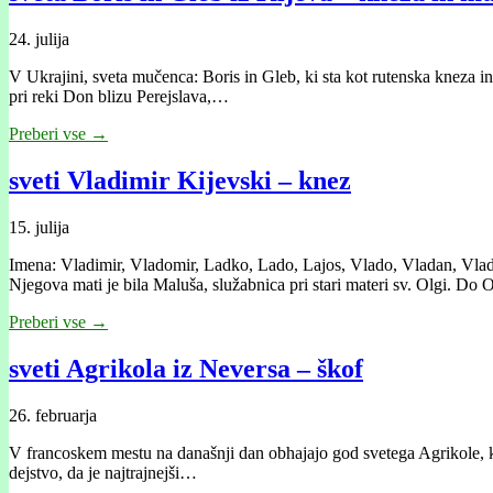
24. julija
V Ukrajini, sveta mučenca: Boris in Gleb, ki sta kot rutenska kneza in
pri reki Don blizu Perejslava,…
Preberi vse →
sveti Vladimir Kijevski – knez
15. julija
Imena: Vladimir, Vladomir, Ladko, Lado, Lajos, Vlado, Vladan, Vlad
Njegova mati je bila Maluša, služabnica pri stari materi sv. Olgi. Do
Preberi vse →
sveti Agrikola iz Neversa – škof
26. februarja
V francoskem mestu na današnji dan obhajajo god svetega Agrikole, ki je
dejstvo, da je najtrajnejši…