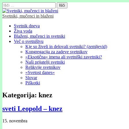
Išči:
Svetniki, mučenci in blaženi
Glavni
Skip
Svetnik dneva
to
Živa voda
meni
content
Blaženi, mučenci in svetniki
Več o svetništvu
Kje so živeli in delovali svetniki? (zemljevid)
Kongregacija za zadeve svetnikov
»Eksotična« imena ali svetniški zavetniki?
Naši prijatelji svetniki
Relikvije svetnikov
»Svetost danes«
Slovar
Piškotki
Kategorija:
knez
sveti Leopold – knez
15. novembra