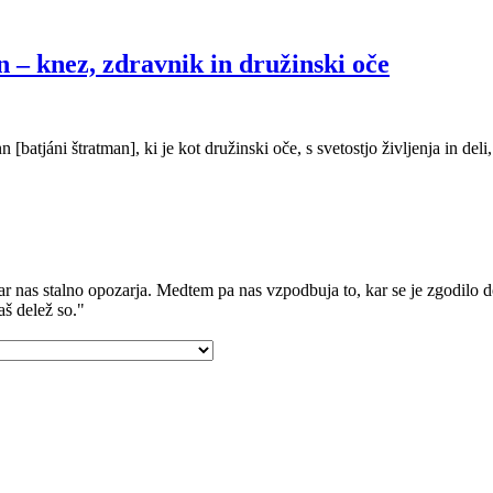
 – knez, zdravnik in družinski oče
atjáni štratman], ki je kot družinski oče, s svetostjo življenja in deli, 
r nas stalno opozarja. Medtem pa nas vzpodbuja to, kar se je zgodilo do
aš delež so."