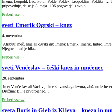
Imena: Leopold, Leo, Poldi, Polde, Poldek, Leopoldina, Poldika, … L
pripoveduje, da se je 8. maja 1106 pogovarjal s svojo…
Preberi vse →
sveti Emerik Ogrski – knez
4. novembra
Atributi: meč, lilija ali ogrski grb Imena: Emerik, Imerik, Imbro, Imre, 
Njegova mati je bila…
Preberi vse →
sveti Venčeslav – češki knez in mučenec
28. septembra
Ime: Venčeslav ali Vaclav je ime slovanskega izvora, zloženo iz besed
Družina: Bil je prvorojenec…
Preberi vse →
sveta Boris in Gleb iz Kijeva – kneza in m