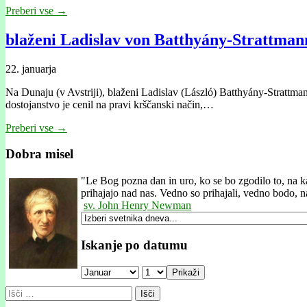
Preberi vse →
blaženi Ladislav von Batthyány-Strattmann
22. januarja
Na Dunaju (v Avstriji), blaženi Ladislav (László) Batthyány-Strattmann [b
dostojanstvo je cenil na pravi krščanski način,…
Preberi vse →
Dobra misel
"
Le Bog pozna dan in uro, ko se bo zgodilo to, na ka
prihajajo nad nas. Vedno so prihajali, vedno bodo, n
sv. John Henry Newman
Iskanje po datumu
Prikaži
Išči: