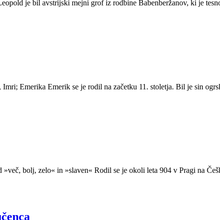
eopold je bil avstrijski mejni grof iz rodbine Babenberžanov, ki je t
Imri; Emerika Emerik se je rodil na začetku 11. stoletja. Bil je sin ogrsk
 »več, bolj, zelo« in »slaven« Rodil se je okoli leta 904 v Pragi na Č
učenca