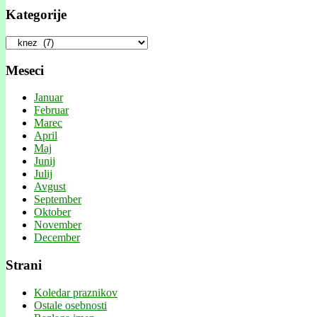
Kategorije
Kategorije
Meseci
Januar
Februar
Marec
April
Maj
Junij
Julij
Avgust
September
Oktober
November
December
Strani
Koledar praznikov
Ostale osebnosti