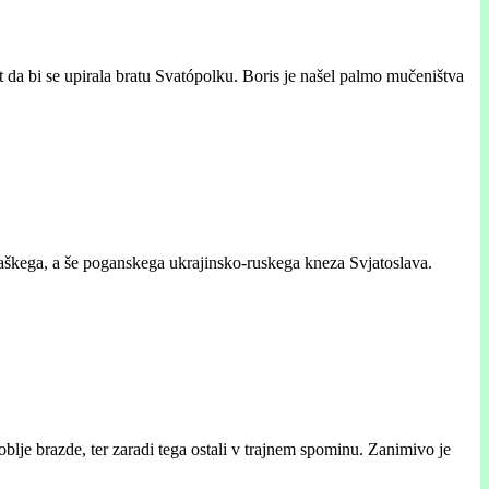
t da bi se upirala bratu Svatópolku. Boris je našel palmo mučeništva
škega, a še poganskega ukrajinsko-ruskega kneza Svjatoslava.
loblje brazde, ter zaradi tega ostali v trajnem spominu. Zanimivo je