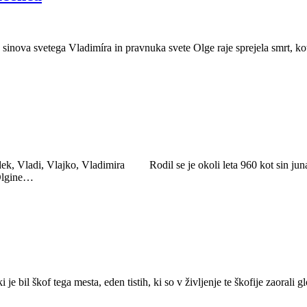
 sinova svetega Vladimíra in pravnuka svete Olge raje sprejela smrt, ko
ek, Vladi, Vlajko, Vladimira Rodil se je okoli leta 960 kot sin juna
 Olgine…
 bil škof tega mesta, eden tistih, ki so v življenje te škofije zaorali g