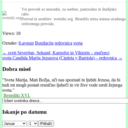
Vsi prevodi so neuradni, za osebno, pastoralno in študijsko
rabo.
Prevod in ureditev: svetniki.org. Besedilo nima statusa uradnega
cerkvenega prevoda.
Views: 18
Oznake:
8.avgust
Bonifacija
redovnica
sveta
Post
← sveti Severijan, Sekund, Karpofor in Viktorin – mučenci
sveta Candida Marija Jezusova (Cipitria y Barriola) – redovnica →
navigation
Dobra misel
"
Sveta Marija, Mati Božja, uči nas spoznati in ljubiti Jezusa, da bi
tudi mi mogli postati resnično ljubeči in vir žive vode sredi žejnega
sveta."
Benedikt XVI.
Iskanje po datumu
Prikaži