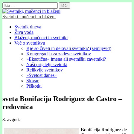
Išči:
Svetniki, mučenci in blaženi
Glavni
Skip
Svetnik dneva
to
Živa voda
meni
content
Blaženi, mučenci in svetniki
Več o svetništvu
Kje so živeli in delovali svetniki? (zemljevid)
Kongregacija za zadeve svetnikov
»Eksotična« imena ali svetniški zavetniki?
Naši prijatelji svetniki
Relikvije svetnikov
»Svetost danes«
Slovar
Piškotki
sveta Bonifacija Rodriguez de Castro –
redovnica
8. avgusta
Bonifacija Rodriguez de