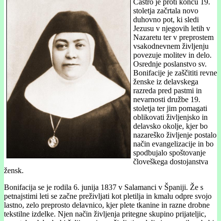
Castro je proti koncu 19.
stoletja začrtala novo
duhovno pot, ki sledi
Jezusu v njegovih letih v
Nazaretu ter v preprostem
vsakodnevnem življenju
povezuje molitev in delo.
Osrednje poslanstvo sv.
Bonifacije je zaščititi revne
ženske iz delavskega
razreda pred pastmi in
nevarnosti družbe 19.
stoletja ter jim pomagati
oblikovati življenjsko in
delavsko okolje, kjer bo
nazareško življenje postalo
način evangelizacije in bo
spodbujalo spoštovanje
človeškega dostojanstva
žensk.
Bonifacija se je rodila 6. junija 1837 v Salamanci v Španiji. Že s
petnajstimi leti se začne preživljati kot pletilja in kmalu odpre svojo
lastno, zelo preprosto delavnico, kjer plete tkanine in razne drobne
tekstilne izdelke. Njen način življenja pritegne skupino prijateljic,