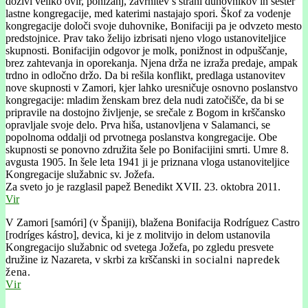
doživi veliko ovir, ponižanj, zavrnitev s strani duhovnikov in sester
lastne kongregacije, med katerimi nastajajo spori. Škof za vodenje
kongregacije določi svoje duhovnike, Bonifaciji pa je odvzeto mesto
predstojnice. Prav tako želijo izbrisati njeno vlogo ustanoviteljice
skupnosti. Bonifacijin odgovor je molk, ponižnost in odpuščanje,
brez zahtevanja in oporekanja. Njena drža ne izraža predaje, ampak
trdno in odločno držo. Da bi rešila konflikt, predlaga ustanovitev
nove skupnosti v Zamori, kjer lahko uresničuje osnovno poslanstvo
kongregacije: mladim ženskam brez dela nudi zatočišče, da bi se
pripravile na dostojno življenje, se srečale z Bogom in krščansko
opravljale svoje delo. Prva hiša, ustanovljena v Salamanci, se
popolnoma oddalji od prvotnega poslanstva kongregacije. Obe
skupnosti se ponovno združita šele po Bonifacijini smrti. Umre 8.
avgusta 1905. In šele leta 1941 ji je priznana vloga ustanoviteljice
Kongregacije služabnic sv. Jožefa.
Za sveto jo je razglasil papež Benedikt XVII. 23. oktobra 2011.
Vir
V Zamori [samóri] (v Španiji), blažena Bonifacija Rodríguez Castro
[rodríges kástro], devica, ki je z molitvijo in delom ustanovila
Kongregacijo služabnic od svetega Jožefa, po zgledu presvete
družine iz Nazareta, v skrbi za krščanski
in socialni napredek
žena.
Vir