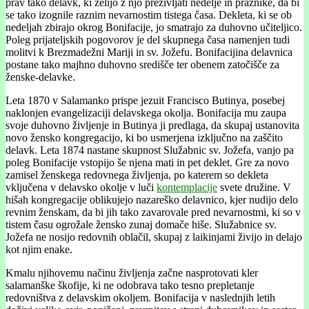
prav tako delavk, ki želijo z njo preživljati nedelje in praznike, da bi
se tako izognile raznim nevarnostim tistega časa. Dekleta, ki se ob
nedeljah zbirajo okrog Bonifacije, jo smatrajo za duhovno učiteljico.
Poleg prijateljskih pogovorov je del skupnega časa namenjen tudi
molitvi k Brezmadežni Mariji in sv. Jožefu. Bonifacijina delavnica
postane tako majhno duhovno središče ter obenem zatočišče za
ženske-delavke.
Leta 1870 v Salamanko prispe jezuit Francisco Butinya, posebej
naklonjen evangelizaciji delavskega okolja. Bonifacija mu zaupa
svoje duhovno življenje in Butinya ji predlaga, da skupaj ustanovita
novo žensko kongregacijo, ki bo usmerjena izključno na zaščito
delavk. Leta 1874 nastane skupnost Služabnic sv. Jožefa, vanjo pa
poleg Bonifacije vstopijo še njena mati in pet deklet. Gre za novo
zamisel ženskega redovnega življenja, po katerem so dekleta
vključena v delavsko okolje v luči
kontemplacije
svete družine. V
hišah kongregacije oblikujejo nazareško delavnico, kjer nudijo delo
revnim ženskam, da bi jih tako zavarovale pred nevarnostmi, ki so v
tistem času ogrožale žensko zunaj domače hiše. Služabnice sv.
Jožefa ne nosijo redovnih oblačil, skupaj z laikinjami živijo in delajo
kot njim enake.
Kmalu njihovemu načinu življenja začne nasprotovati kler
salamanške škofije, ki ne odobrava tako tesno prepletanje
redovništva z delavskim okoljem. Bonifacija v naslednjih letih