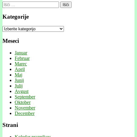
Išči:
Kategorije
Kategorije
Meseci
Januar
Februar
Marec
April
Maj
Junij
Julij
Avgust
September
Oktober
November
December
Strani
Koledar praznikov