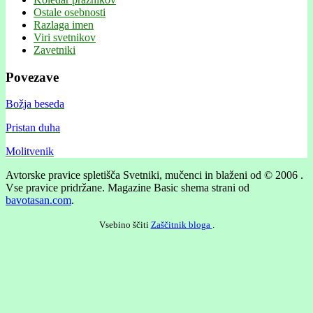
Ostale osebnosti
Razlaga imen
Viri svetnikov
Zavetniki
Povezave
Božja beseda
Pristan duha
Molitvenik
Avtorske pravice spletišča Svetniki, mučenci in blaženi od © 2006 .
Vse pravice pridržane.
Magazine Basic shema strani od
bavotasan.com
.
Vsebino ščiti
Zaščitnik bloga
.