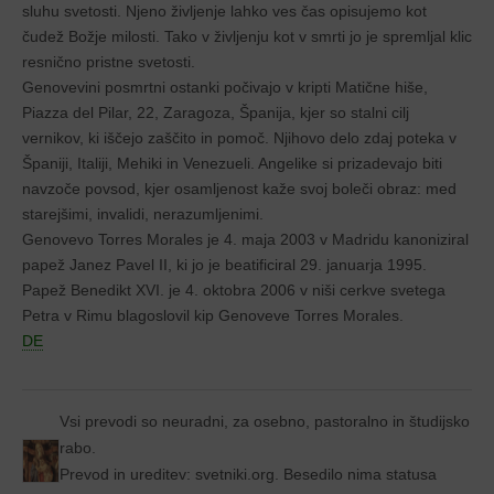
sluhu svetosti. Njeno življenje lahko ves čas opisujemo kot
čudež Božje milosti. Tako v življenju kot v smrti jo je spremljal klic
resnično pristne svetosti.
Genovevini posmrtni ostanki počivajo v kripti Matične hiše,
Piazza del Pilar, 22, Zaragoza, Španija, kjer so stalni cilj
vernikov, ki iščejo zaščito in pomoč. Njihovo delo zdaj poteka v
Španiji, Italiji, Mehiki in Venezueli. Angelike si prizadevajo biti
navzoče povsod, kjer osamljenost kaže svoj boleči obraz: med
starejšimi, invalidi, nerazumljenimi.
Genovevo Torres Morales je 4. maja 2003 v Madridu kanoniziral
papež Janez Pavel II, ki jo je beatificiral 29. januarja 1995.
Papež Benedikt XVI. je 4. oktobra 2006 v niši cerkve svetega
Petra v Rimu blagoslovil kip Genoveve Torres Morales.
DE
Vsi prevodi so neuradni, za osebno, pastoralno in študijsko
rabo.
Prevod in ureditev: svetniki.org. Besedilo nima statusa