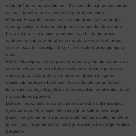
očeta Jožefa in matere Vincenti. Pri osmih letih je postala sirota,
saj so ji naenkrat umrli starši in štirje bratje in sestre.
Mladost: Po izgubi staršev se je začelo precej težko obdobje
njenega življenja. Gospodinjiti je morala deset let starejšemu
bratu Jožefu, ki jo je sicer spoštoval, a je bil do nje precej
zahteven in zadržan. Še otrok je morala tako preživeti precej
stisk in težav ter opravljati delo, ki je velikokrat preseglo njene
moči.
Poklic: Osamljena in brez prave družbe se je kmalu navadila na
samoto, v kateri se je še bolj oklenila vere. Šolanje je morala
opustiti, je pa rada prebirala materine nabožne knjige ter
obiskovala nedeljske kateheze. Tako je kmalu, že pri desetih
letih, začutila, da jo Bog kliče v duhovni poklic, ter sklenila, da se
mu popolnoma posveti.
Bolezen: Težko delo in pomanjkanje sta vedno bolj načenjala
njeno zdravje. Pri trinajstih letih se ji je na kolenu leve noge
pojavil maligni tumor, ki ji je povzročal neznosne bolečine. Da bi
jo rešili, so ji nogo amputirali, zato je morala vse življenje hoditi z
berglami.