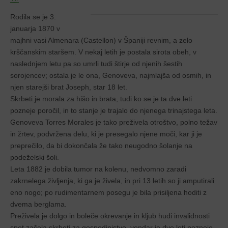
Rodila se je 3.
januarja 1870 v
majhni vasi Almenara (Castellon) v Španiji revnim, a zelo
krščanskim staršem. V nekaj letih je postala sirota obeh, v
naslednjem letu pa so umrli tudi štirje od njenih šestih
sorojencev; ostala je le ona, Genoveva, najmlajša od osmih, in
njen starejši brat Joseph, star 18 let.
Skrbeti je morala za hišo in brata, tudi ko se je ta dve leti
pozneje poročil, in to stanje je trajalo do njenega trinajstega leta.
Genoveva Torres Morales je tako preživela otroštvo, polno težav
in žrtev, podvržena delu, ki je presegalo njene moči, kar ji je
preprečilo, da bi dokončala že tako neugodno šolanje na
podeželski šoli.
Leta 1882 je dobila tumor na kolenu, nedvomno zaradi
zakrnelega življenja, ki ga je živela, in pri 13 letih so ji amputirali
eno nogo; po rudimentarnem posegu je bila prisiljena hoditi z
dvema berglama.
Preživela je dolgo in boleče okrevanje in kljub hudi invalidnosti
spet začela skrbeti za gospodinjstvo, vendar je dve leti pozneje