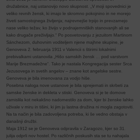
družabnice, naj ustanovijo novo skupnost. „V moji spovednici je
veliko revnih žensk, ki imajo le skromno pokojnino in ne morejo
živeti samostojnega življenja; najrevnejše trpijo in prevzamejo
nase veliko težav, ko živijo v podnajemniških stanovanjih ali se
kako drugače preživljajo.“ Po posvetovanju z jezuitom Martinom
Sánchezom, duhovnim voditeljem njene majhne skupine, je
Genoveva 2. februarja 1911 v Valencii s štirimi lokalnimi
prebivalkami ustanovila „Hišo samskih žensk … pod varstvom
Marije Brezmadežne“. Tako je nastala Kongregacija sester Srca
Jezusovega in svetih angelov – znane kot angelske sestre.
Genoveva je bila imenovana za vodjo hiše.
Posebna naloga nove ustanove je bila sprejemati in skrbeti za
samske ženske in dekleta v stiski. Genoveva si je te domove
zamislila kot nekakšno nadomestilo za dom, kjer bi ženske lahko
uživale v miru in tišini, ki jim ju lastna družina ni mogla zagotoviti.
Na ta način je bila zadovoljena potreba, ki še vedno obstaja v
današnji družbi.
Maja 1912 se je Genoveva odpravila v Zaragozo, kjer so 31.
julija odprli nov hostel. Po različnih poskusih sta se tu nahajala