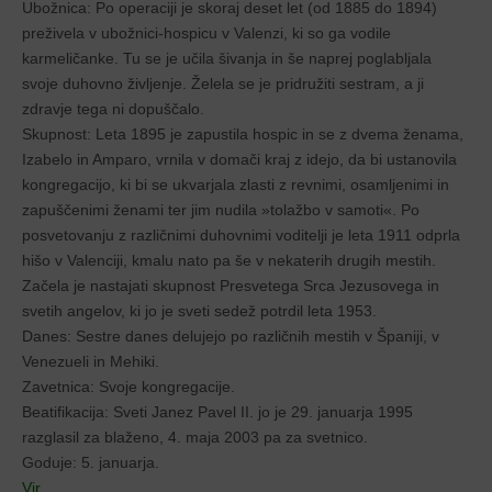
Ubožnica: Po operaciji je skoraj deset let (od 1885 do 1894)
preživela v ubožnici-hospicu v Valenzi, ki so ga vodile
karmeličanke. Tu se je učila šivanja in še naprej poglabljala
svoje duhovno življenje. Želela se je pridružiti sestram, a ji
zdravje tega ni dopuščalo.
Skupnost: Leta 1895 je zapustila hospic in se z dvema ženama,
Izabelo in Amparo, vrnila v domači kraj z idejo, da bi ustanovila
kongregacijo, ki bi se ukvarjala zlasti z revnimi, osamljenimi in
zapuščenimi ženami ter jim nudila »tolažbo v samoti«. Po
posvetovanju z različnimi duhovnimi voditelji je leta 1911 odprla
hišo v Valenciji, kmalu nato pa še v nekaterih drugih mestih.
Začela je nastajati skupnost Presvetega Srca Jezusovega in
svetih angelov, ki jo je sveti sedež potrdil leta 1953.
Danes: Sestre danes delujejo po različnih mestih v Španiji, v
Venezueli in Mehiki.
Zavetnica: Svoje kongregacije.
Beatifikacija: Sveti Janez Pavel II. jo je 29. januarja 1995
razglasil za blaženo, 4. maja 2003 pa za svetnico.
Goduje: 5. januarja.
Vir