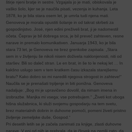
štirje njeni bratje in sestre. Vzgajala jo je mati, obiskovala je
vaško šolo, kjer se je naučila pisati, vezenja in kuhanja. Leta
1878, ko je bila stara osem let, je umrla tudi njena mati.
Genoveva je morala opustiti šolanje in od takrat skrbeti za
gospodinjstvo. José, njen edini preživeli brat, ji je nadomestil
očeta. Čeprav je bil dobrega srca, je bil preveč zahteven, resne
narave in premalo komunikativen. Januarja 1943, ko je bila
stara 73 let, je Genoveva ne brez grenkobe zapisala: „Stara
sem in v življenju še nikoli nisem doživela naklonjenosti, niti od
staršev. Bili so daleč stran. Le en brat, in še to le nekaj let … In
kakšno uslugo sem v tem kratkem času izkazala starejšemu
bratu? Kako dobro so mi naredili njegova strogost in zahteve!“
Naučila se je prenašati trpljenje in biti ponižna. Genoveva
nadaljuje: „Bog mi je upravičeno dovolil, da nimam imena in
izobrazbe. Manjka mi vsega; vse potrebujem.“ „Živeti kot uboga
hišna služabnica, ki služi svojemu gospodarju na tem svetu,
brez materialnih dobrin in duhovne pomoči, pomeni živeti pristno
življenje zemeljske duše, Gospod.“
Pri desetih letih se je začela zanimati za knjige, zlasti duhovne
narave. V eni od njih je prebrala, da je človek na zemlji zato, da