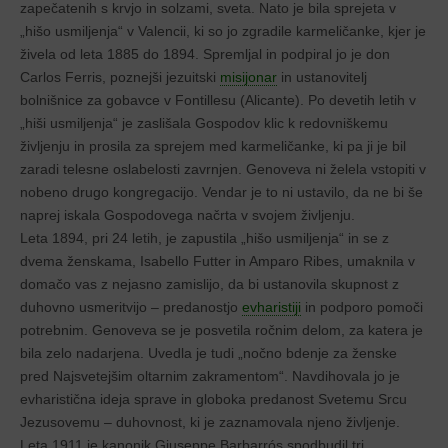
zapečatenih s krvjo in solzami, sveta. Nato je bila sprejeta v
„hišo usmiljenja“ v Valencii, ki so jo zgradile karmeličanke, kjer je
živela od leta 1885 do 1894. Spremljal in podpiral jo je don
Carlos Ferris, poznejši jezuitski
misijonar
in ustanovitelj
bolnišnice za gobavce v Fontillesu (Alicante). Po devetih letih v
„hiši usmiljenja“ je zaslišala Gospodov klic k redovniškemu
življenju in prosila za sprejem med karmeličanke, ki pa ji je bil
zaradi telesne oslabelosti zavrnjen. Genoveva ni želela vstopiti v
nobeno drugo kongregacijo. Vendar je to ni ustavilo, da ne bi še
naprej iskala Gospodovega načrta v svojem življenju.
Leta 1894, pri 24 letih, je zapustila „hišo usmiljenja“ in se z
dvema ženskama, Isabello Futter in Amparo Ribes, umaknila v
domačo vas z nejasno zamislijo, da bi ustanovila skupnost z
duhovno usmeritvijo – predanostjo
evharistiji
in podporo pomoči
potrebnim. Genoveva se je posvetila ročnim delom, za katera je
bila zelo nadarjena. Uvedla je tudi „nočno bdenje za ženske
pred Najsvetejšim oltarnim zakramentom“. Navdihovala jo je
evharistična ideja sprave in globoka predanost Svetemu Srcu
Jezusovemu – duhovnost, ki je zaznamovala njeno življenje.
Leta 1911 je kanonik Giuseppe Barbarrós spodbudil tri