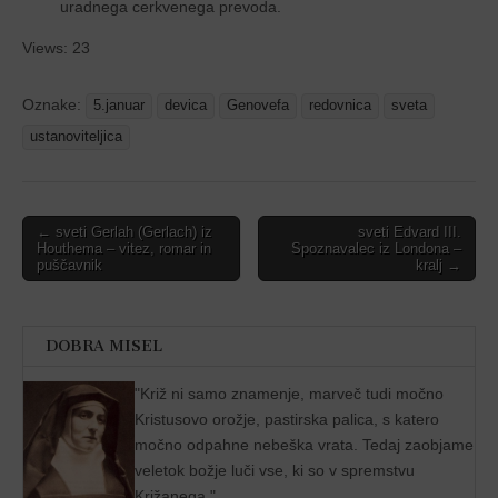
uradnega cerkvenega prevoda.
Views: 23
Oznake:
5.januar
devica
Genovefa
redovnica
sveta
ustanoviteljica
Post
← sveti Gerlah (Gerlach) iz
sveti Edvard III.
Houthema – vitez, romar in
Spoznavalec iz Londona –
navigation
puščavnik
kralj →
DOBRA MISEL
"
Križ ni samo znamenje, marveč tudi močno
Kristusovo orožje, pastirska palica, s katero
močno odpahne nebeška vrata. Tedaj zaobjame
veletok božje luči vse, ki so v spremstvu
Križanega."