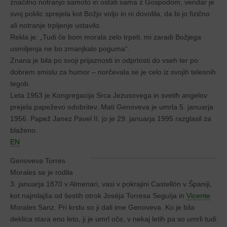
značilno notranjo samoto in ostati sama z Gospodom, vendar je
svoj poklic sprejela kot Božjo voljo in ni dovolila, da bi jo fizično
ali notranje trpljenje ustavilo.
Rekla je: „Tudi če bom morala zelo trpeti, mi zaradi Božjega
usmiljenja ne bo zmanjkalo poguma“.
Znana je bila po svoji prijaznosti in odprtosti do vseh ter po
dobrem smislu za humor – norčevala se je celo iz svojih telesnih
tegob.
Leta 1953 je Kongregacija Srca Jezusovega in svetih angelov
prejela papeževo odobritev. Mati Genoveva je umrla 5. januarja
1956. Papež Janez Pavel II. jo je 29. januarja 1995 razglasil za
blaženo.
EN
Genoveva Torres
Morales se je rodila
3. januarja 1870 v Almenari, vasi v pokrajini Castellón v Španiji,
kot najmlajša od šestih otrok Joséja Torresa Seguíja in
Vicente
Morales Sanz. Pri krstu so ji dali ime Genoveva. Ko je bila
deklica stara eno leto, ji je umrl oče, v nekaj letih pa so umrli tudi