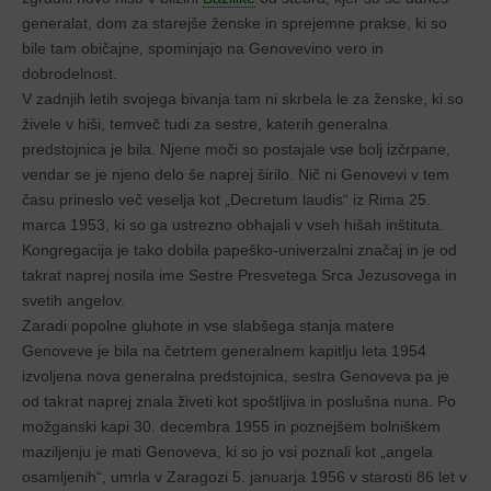
generalat, dom za starejše ženske in sprejemne prakse, ki so
bile tam običajne, spominjajo na Genovevino vero in
dobrodelnost.
V zadnjih letih svojega bivanja tam ni skrbela le za ženske, ki so
živele v hiši, temveč tudi za sestre, katerih generalna
predstojnica je bila. Njene moči so postajale vse bolj izčrpane,
vendar se je njeno delo še naprej širilo. Nič ni Genovevi v tem
času prineslo več veselja kot „Decretum laudis“ iz Rima 25.
marca 1953, ki so ga ustrezno obhajali v vseh hišah inštituta.
Kongregacija je tako dobila papeško-univerzalni značaj in je od
takrat naprej nosila ime Sestre Presvetega Srca Jezusovega in
svetih angelov.
Zaradi popolne gluhote in vse slabšega stanja matere
Genoveve je bila na četrtem generalnem kapitlju leta 1954
izvoljena nova generalna predstojnica, sestra Genoveva pa je
od takrat naprej znala živeti kot spoštljiva in poslušna nuna. Po
možganski kapi 30. decembra 1955 in poznejšem bolniškem
maziljenju je mati Genoveva, ki so jo vsi poznali kot „angela
osamljenih“, umrla v Zaragozi 5. januarja 1956 v starosti 86 let v