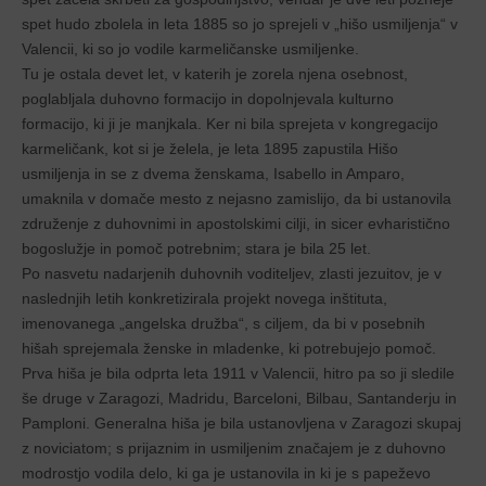
spet hudo zbolela in leta 1885 so jo sprejeli v „hišo usmiljenja“ v
Valencii, ki so jo vodile karmeličanske usmiljenke.
Tu je ostala devet let, v katerih je zorela njena osebnost,
poglabljala duhovno formacijo in dopolnjevala kulturno
formacijo, ki ji je manjkala. Ker ni bila sprejeta v kongregacijo
karmeličank, kot si je želela, je leta 1895 zapustila Hišo
usmiljenja in se z dvema ženskama, Isabello in Amparo,
umaknila v domače mesto z nejasno zamislijo, da bi ustanovila
združenje z duhovnimi in apostolskimi cilji, in sicer evharistično
bogoslužje in pomoč potrebnim; stara je bila 25 let.
Po nasvetu nadarjenih duhovnih voditeljev, zlasti jezuitov, je v
naslednjih letih konkretizirala projekt novega inštituta,
imenovanega „angelska družba“, s ciljem, da bi v posebnih
hišah sprejemala ženske in mladenke, ki potrebujejo pomoč.
Prva hiša je bila odprta leta 1911 v Valencii, hitro pa so ji sledile
še druge v Zaragozi, Madridu, Barceloni, Bilbau, Santanderju in
Pamploni. Generalna hiša je bila ustanovljena v Zaragozi skupaj
z noviciatom; s prijaznim in usmiljenim značajem je z duhovno
modrostjo vodila delo, ki ga je ustanovila in ki je s papeževo