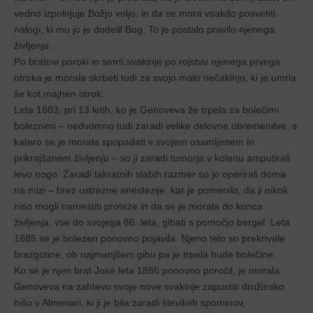
vedno izpolnjuje Božjo voljo, in da se mora vsakdo posvetiti
nalogi, ki mu jo je dodelil Bog. To je postalo pravilo njenega
življenja.
Po bratovi poroki in smrti svakinje po rojstvu njenega prvega
otroka je morala skrbeti tudi za svojo malo nečakinjo, ki je umrla
še kot majhen otrok.
Leta 1883, pri 13 letih, ko je Genoveva že trpela za bolečimi
boleznimi – nedvomno tudi zaradi velike delovne obremenitve, s
katero se je morala spopadati v svojem osamljenem in
prikrajšanem življenju – so ji zaradi tumorja v kolenu amputirali
levo nogo. Zaradi takratnih slabih razmer so jo operirali doma
na mizi – brez ustrezne anestezije, kar je pomenilo, da ji nikoli
niso mogli namestiti proteze in da se je morala do konca
življenja, vse do svojega 86. leta, gibati s pomočjo bergel. Leta
1885 se je bolezen ponovno pojavila. Njeno telo so prekrivale
brazgotine, ob najmanjšem gibu pa je trpela hude bolečine.
Ko se je njen brat José leta 1886 ponovno poročil, je morala
Genoveva na zahtevo svoje nove svakinje zapustiti družinsko
hišo v Almenari, ki ji je bila zaradi številnih spominov,