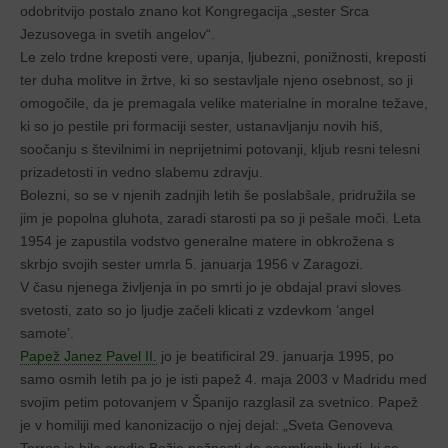
odobritvijo postalo znano kot Kongregacija „sester Srca
Jezusovega in svetih angelov“.
Le zelo trdne kreposti vere, upanja, ljubezni, ponižnosti, kreposti
ter duha molitve in žrtve, ki so sestavljale njeno osebnost, so ji
omogočile, da je premagala velike materialne in moralne težave,
ki so jo pestile pri formaciji sester, ustanavljanju novih hiš,
soočanju s številnimi in neprijetnimi potovanji, kljub resni telesni
prizadetosti in vedno slabemu zdravju.
Bolezni, so se v njenih zadnjih letih še poslabšale, pridružila se
jim je popolna gluhota, zaradi starosti pa so ji pešale moči. Leta
1954 je zapustila vodstvo generalne matere in obkrožena s
skrbjo svojih sester umrla 5. januarja 1956 v Zaragozi.
V času njenega življenja in po smrti jo je obdajal pravi sloves
svetosti, zato so jo ljudje začeli klicati z vzdevkom ‘angel
samote’.
Papež Janez Pavel II.
jo je beatificiral 29. januarja 1995, po
samo osmih letih pa jo je isti papež 4. maja 2003 v Madridu med
svojim petim potovanjem v Španijo razglasil za svetnico. Papež
je v homiliji med kanonizacijo o njej dejal: „Sveta Genoveva