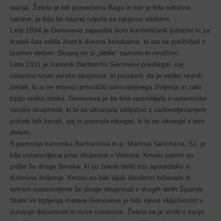
stanja. Želela je biti posvečena Bogu in ker je bila odločne
narave, je bila še naprej odprta za njegovo vodstvo.
Leta 1894 je Genoveva zapustila dom karmeličank ljubezni in za
kratek čas odšla živet k dvema ženskama, ki sta se preživljali z
lastnim delom. Skupaj so si „delile“ samoto in revščino.
Leta 1911 je kanonik Barbarrós Genovevi predlagal, naj
ustanovi novo versko skupnost, in poudaril, da je veliko revnih
žensk, ki si ne morejo privoščiti samostojnega življenja in zato
trpijo veliko stisko. Genoveva je že leta razmišljala o ustanovitvi
verske skupnosti, ki bi se ukvarjala izključno z zadovoljevanjem
potreb teh žensk, saj ni poznala nikogar, ki bi se ukvarjal s tem
delom.
S pomočjo kanonika Barbarrósa in p. Martína Sáncheza, SJ, je
bila ustanovljena prva skupnost v Valencii. Kmalu zatem so
prišle še druge ženske, ki so želele deliti isto apostolsko in
duhovno življenje. Kmalu so bile kljub številnim težavam in
oviram ustanovljene še druge skupnosti v drugih delih Španije.
Stalni vir trpljenja matere Genoveve je bila njena vključenost v
zunanje dejavnosti in nove ustanove. Želela se je vrniti v zanjo