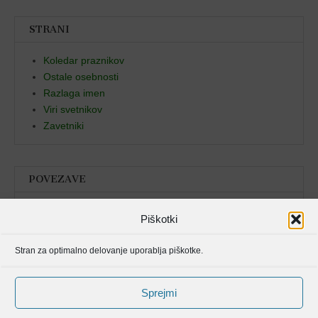
STRANI
Koledar praznikov
Ostale osebnosti
Razlaga imen
Viri svetnikov
Zavetniki
POVEZAVE
Božja beseda
Piškotki
Pristan duha
Stran za optimalno delovanje uporablja piškotke.
Molitvenik
Sprejmi