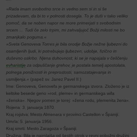
»Rada imam svobodno srce in vedno sem si in si še
prizadevam, da bi to v polnosti dosegla. To je duši v tako veliko
pomoč, da se noben napor ne more primerjati s svobodnim
srcem … Tudi če zelo trpim, mi zahvaljujoč Božji milosti ne bo
zmanjkalo poguma.«
»Sveta Genoveva Torres je bila orodje Božje nežne ljubezni do
osamljenih ljudi, ki potrebujejo ljubezen, udobje, fizično in
duševno oskrbo. Njena duhovnost, ki se je napajala v češčenju
evharistije
za odpuščanje grehov, je postala temelj apostolata,
polnega ponižnosti in preprostosti, samozatajevanja in
usmiljenja.«
(papež sv. Janez Pavel II.)
Ime: Genoveva, Genovefa je germanskega izvora. Zloženo je iz
keltske besede geno »rod, pleme« in germanskega wifa
»ženska«. Njegov pomen je torej: »žena rodu, plemenita žena«.
Rojena: 3. januarja 1870.
Kraj rojstva: Mesto Almenara v provinci Castellon v Španiji.
Umrla: 5. januarja 1956.
Kraj smrti: Mesto Zaragoza v Španiji.
Družina: Bila je najmlajša od šestih otrok v revni pobožni družini