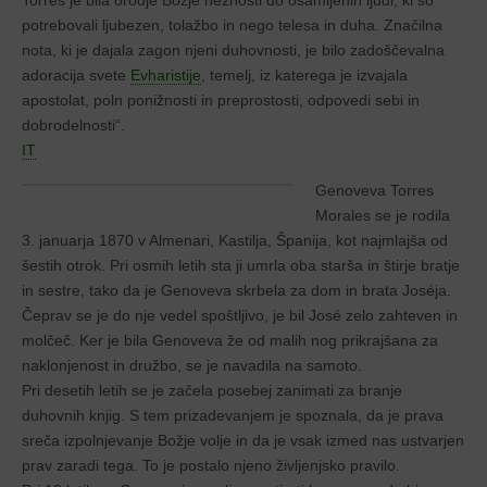
Torres je bila orodje Božje nežnosti do osamljenih ljudi, ki so
potrebovali ljubezen, tolažbo in nego telesa in duha. Značilna
nota, ki je dajala zagon njeni duhovnosti, je bilo zadoščevalna
adoracija svete
Evharistije
, temelj, iz katerega je izvajala
apostolat, poln ponižnosti in preprostosti, odpovedi sebi in
dobrodelnosti“.
IT
Genoveva Torres
Morales se je rodila
3. januarja 1870 v Almenari, Kastilja, Španija, kot najmlajša od
šestih otrok. Pri osmih letih sta ji umrla oba starša in štirje bratje
in sestre, tako da je Genoveva skrbela za dom in brata Joséja.
Čeprav se je do nje vedel spoštljivo, je bil José zelo zahteven in
molčeč. Ker je bila Genoveva že od malih nog prikrajšana za
naklonjenost in družbo, se je navadila na samoto.
Pri desetih letih se je začela posebej zanimati za branje
duhovnih knjig. S tem prizadevanjem je spoznala, da je prava
sreča izpolnjevanje Božje volje in da je vsak izmed nas ustvarjen
prav zaradi tega. To je postalo njeno življenjsko pravilo.