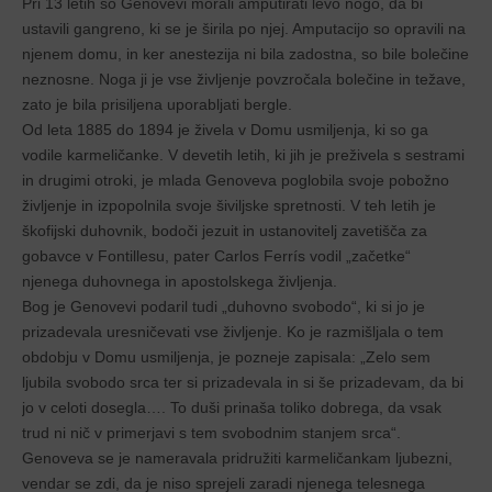
Pri 13 letih so Genovevi morali amputirati levo nogo, da bi
ustavili gangreno, ki se je širila po njej. Amputacijo so opravili na
njenem domu, in ker anestezija ni bila zadostna, so bile bolečine
neznosne. Noga ji je vse življenje povzročala bolečine in težave,
zato je bila prisiljena uporabljati bergle.
Od leta 1885 do 1894 je živela v Domu usmiljenja, ki so ga
vodile karmeličanke. V devetih letih, ki jih je preživela s sestrami
in drugimi otroki, je mlada Genoveva poglobila svoje pobožno
življenje in izpopolnila svoje šiviljske spretnosti. V teh letih je
škofijski duhovnik, bodoči jezuit in ustanovitelj zavetišča za
gobavce v Fontillesu, pater Carlos Ferrís vodil „začetke“
njenega duhovnega in apostolskega življenja.
Bog je Genovevi podaril tudi „duhovno svobodo“, ki si jo je
prizadevala uresničevati vse življenje. Ko je razmišljala o tem
obdobju v Domu usmiljenja, je pozneje zapisala: „Zelo sem
ljubila svobodo srca ter si prizadevala in si še prizadevam, da bi
jo v celoti dosegla…. To duši prinaša toliko dobrega, da vsak
trud ni nič v primerjavi s tem svobodnim stanjem srca“.
Genoveva se je nameravala pridružiti karmeličankam ljubezni,
vendar se zdi, da je niso sprejeli zaradi njenega telesnega