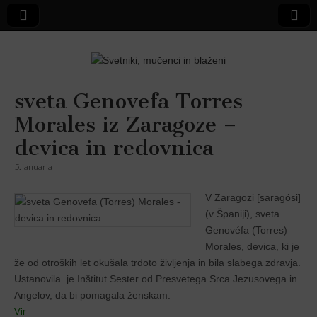
Svetniki,
sveta Genovefa Torres
Morales iz Zaragoze –
mučenci in
devica in redovnica
blaženi
5. januarja
V Zaragozi [saragósi]
(v Španĳi), sveta
Genovéfa (Torres)
Morales, devica, ki je
že od otroških let okušala trdoto življenja in bila slabega zdravja.
Ustanovila je Inštitut Sester od Presvetega Srca Jezusovega in
Angelov, da bi pomagala ženskam.
Vir