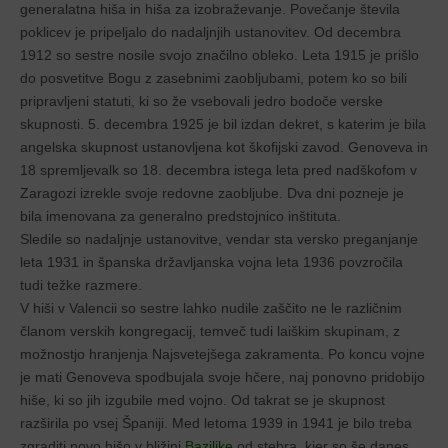
generalatna hiša in hiša za izobraževanje. Povečanje števila
poklicev je pripeljalo do nadaljnjih ustanovitev. Od decembra
1912 so sestre nosile svojo značilno obleko. Leta 1915 je prišlo
do posvetitve Bogu z zasebnimi zaobljubami, potem ko so bili
pripravljeni statuti, ki so že vsebovali jedro bodoče verske
skupnosti. 5. decembra 1925 je bil izdan dekret, s katerim je bila
angelska skupnost ustanovljena kot škofijski zavod. Genoveva in
18 spremljevalk so 18. decembra istega leta pred nadškofom v
Zaragozi izrekle svoje redovne zaobljube. Dva dni pozneje je
bila imenovana za generalno predstojnico inštituta.
Sledile so nadaljnje ustanovitve, vendar sta versko preganjanje
leta 1931 in španska državljanska vojna leta 1936 povzročila
tudi težke razmere.
V hiši v Valencii so sestre lahko nudile zaščito ne le različnim
članom verskih kongregacij, temveč tudi laiškim skupinam, z
možnostjo hranjenja Najsvetejšega zakramenta. Po koncu vojne
je mati Genoveva spodbujala svoje hčere, naj ponovno pridobijo
hiše, ki so jih izgubile med vojno. Od takrat se je skupnost
razširila po vsej Španiji. Med letoma 1939 in 1941 je bilo treba
zgraditi novo hišo v bližini
Bazilike
od stebra, kjer so še danes