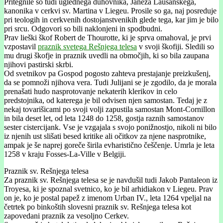
Pritegnile so tudi uglednega duhovnika, Janeza Lausanskega,
kanonika v cerkvi sv. Martina v Liegeu. Prosile so ga, naj posreduje
pri teologih in cerkvenih dostojanstvenikih glede tega, kar jim je bilo
pri srcu. Odgovori so bili naklonjeni in spodbudni.
Prav lieški škof Robert de Thourotte, ki je sprva omahoval, je prvi
vzpostavil
praznik svetega Rešnjega telesa
v svoji škofiji. Sledili so
mu drugi škofje in praznik uvedli na območjih, ki so bila zaupana
njihovi pastirski skrbi.
Od svetnikov pa Gospod pogosto zahteva prestajanje preizkušenj,
da se pomnoži njihova vera. Tudi Julijani se je zgodilo, da je morala
prenašati hudo nasprotovanje nekaterih klerikov in celo
predstojnika, od katerega je bil odvisen njen samostan. Tedaj je z
nekaj tovarišicami po svoji volji zapustila samostan Mont-Cornillon
in bila deset let, od leta 1248 do 1258, gostja raznih samostanov
sester cistercijank. Vse je vzgajala s svojo ponižnostjo, nikoli ni bilo
iz njenih ust slišati besed kritike ali očitkov za njene nasprotnike,
ampak je še naprej goreče širila evharistično češčenje. Umrla je leta
1258 v kraju Fosses-La-Ville v Belgiji.
Praznik sv. Rešnjega telesa
Za praznik sv. Rešnjega telesa se je navdušil tudi Jakob Pantaleon iz
Troyesa, ki je spoznal svetnico, ko je bil arhidiakon v Liegeu. Prav
on je, ko je postal papež z imenom Urban IV., leta 1264 vpeljal na
četrtek po binkoštih slovesni praznik sv. Rešnjega telesa kot
zapovedani praznik za vesoljno Cerkev.