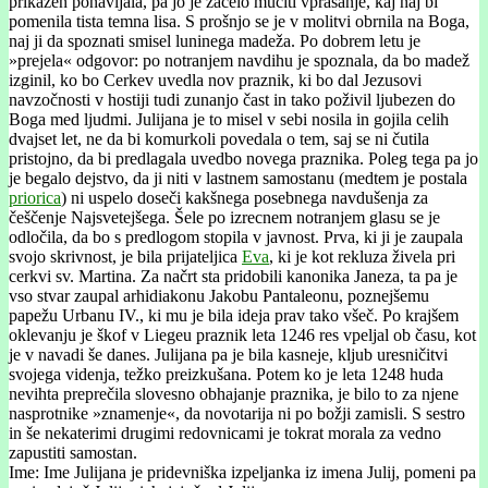
prikazen ponavljala, pa jo je začelo mučiti vprašanje, kaj naj bi
pomenila tista temna lisa. S prošnjo se je v molitvi obrnila na Boga,
naj ji da spoznati smisel luninega madeža. Po dobrem letu je
»prejela« odgovor: po notranjem navdihu je spoznala, da bo madež
izginil, ko bo Cerkev uvedla nov praznik, ki bo dal Jezusovi
navzočnosti v hostiji tudi zunanjo čast in tako poživil ljubezen do
Boga med ljudmi. Julijana je to misel v sebi nosila in gojila celih
dvajset let, ne da bi komurkoli povedala o tem, saj se ni čutila
pristojno, da bi predlagala uvedbo novega praznika. Poleg tega pa jo
je begalo dejstvo, da ji niti v lastnem samostanu (medtem je postala
priorica
) ni uspelo doseči kakšnega posebnega navdušenja za
češčenje Najsvetejšega. Šele po izrecnem notranjem glasu se je
odločila, da bo s predlogom stopila v javnost. Prva, ki ji je zaupala
svojo skrivnost, je bila prijateljica
Eva
, ki je kot rekluza živela pri
cerkvi sv. Martina. Za načrt sta pridobili kanonika Janeza, ta pa je
vso stvar zaupal arhidiakonu Jakobu Pantaleonu, poznejšemu
papežu Urbanu IV., ki mu je bila ideja prav tako všeč. Po krajšem
oklevanju je škof v Liegeu praznik leta 1246 res vpeljal ob času, kot
je v navadi še danes. Julijana pa je bila kasneje, kljub uresničitvi
svojega videnja, težko preizkušana. Potem ko je leta 1248 huda
nevihta preprečila slovesno obhajanje praznika, je bilo to za njene
nasprotnike »znamenje«, da novotarija ni po božji zamisli. S sestro
in še nekaterimi drugimi redovnicami je tokrat morala za vedno
zapustiti samostan.
Ime: Ime Julijana je pridevniška izpeljanka iz imena Julij, pomeni pa