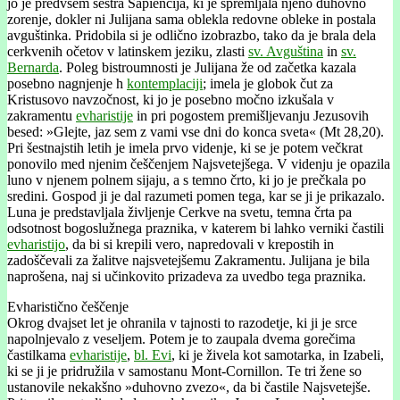
jo je predvsem sestra Sapiencija, ki je spremljala njeno duhovno
zorenje, dokler ni Julijana sama oblekla redovne obleke in postala
avguštinka. Pridobila si je odlično izobrazbo, tako da je brala dela
cerkvenih očetov v latinskem jeziku, zlasti
sv. Avguština
in
sv.
Bernarda
. Poleg bistroumnosti je Julijana že od začetka kazala
posebno nagnjenje h
kontemplaciji
; imela je globok čut za
Kristusovo navzočnost, ki jo je posebno močno izkušala v
zakramentu
evharistije
in pri pogostem premišljevanju Jezusovih
besed: »Glejte, jaz sem z vami vse dni do konca sveta« (Mt 28,20).
Pri šestnajstih letih je imela prvo videnje, ki se je potem večkrat
ponovilo med njenim češčenjem Najsvetejšega. V videnju je opazila
luno v njenem polnem sijaju, a s temno črto, ki jo je prečkala po
sredini. Gospod ji je dal razumeti pomen tega, kar se ji je prikazalo.
Luna je predstavljala življenje Cerkve na svetu, temna črta pa
odsotnost bogoslužnega praznika, v katerem bi lahko verniki častili
evharistijo
, da bi si krepili vero, napredovali v krepostih in
zadoščevali za žalitve najsvetejšemu Zakramentu. Julijana je bila
naprošena, naj si učinkovito prizadeva za uvedbo tega praznika.
Evharistično češčenje
Okrog dvajset let je ohranila v tajnosti to razodetje, ki ji je srce
napolnjevalo z veseljem. Potem je to zaupala dvema gorečima
častilkama
evharistije
,
bl. Evi
, ki je živela kot samotarka, in Izabeli,
ki se ji je pridružila v samostanu Mont-Cornillon. Te tri žene so
ustanovile nekakšno »duhovno zvezo«, da bi častile Najsvetejše.