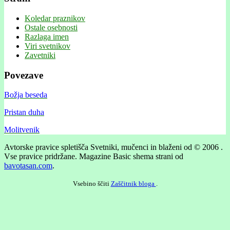
Koledar praznikov
Ostale osebnosti
Razlaga imen
Viri svetnikov
Zavetniki
Povezave
Božja beseda
Pristan duha
Molitvenik
Avtorske pravice spletišča Svetniki, mučenci in blaženi od © 2006 .
Vse pravice pridržane.
Magazine Basic shema strani od
bavotasan.com
.
Vsebino ščiti
Zaščitnik bloga
.