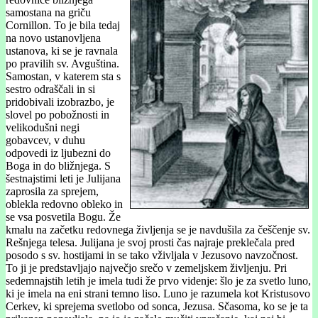
samostana na griču
Cornillon. To je bila tedaj
na novo ustanovljena
ustanova, ki se je ravnala
po pravilih sv. Avguština.
Samostan, v katerem sta s
sestro odraščali in si
pridobivali izobrazbo, je
slovel po pobožnosti in
velikodušni negi
gobavcev, v duhu
odpovedi iz ljubezni do
Boga in do bližnjega. S
šestnajstimi leti je Julijana
zaprosila za sprejem,
oblekla redovno obleko in
se vsa posvetila Bogu. Že
kmalu na začetku redovnega življenja se je navdušila za češčenje sv.
Rešnjega telesa. Julijana je svoj prosti čas najraje preklečala pred
posodo s sv. hostijami in se tako vživljala v Jezusovo navzočnost.
To ji je predstavljajo največjo srečo v zemeljskem življenju. Pri
sedemnajstih letih je imela tudi že prvo videnje: šlo je za svetlo luno,
ki je imela na eni strani temno liso. Luno je razumela kot Kristusovo
Cerkev, ki sprejema svetlobo od sonca, Jezusa. Sčasoma, ko se je ta