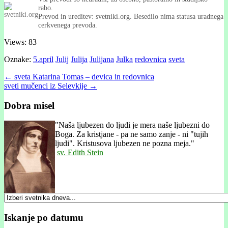
rabo.
Prevod in ureditev: svetniki.org. Besedilo nima statusa uradnega
cerkvenega prevoda.
Views: 83
Oznake:
5.april
Julij
Julija
Julijana
Julka
redovnica
sveta
Post
← sveta Katarina Tomas – devica in redovnica
sveti mučenci iz Selevkije →
navigation
Dobra misel
"
Naša ljubezen do ljudi je mera naše ljubezni do
Boga. Za kristjane - pa ne samo zanje - ni "tujih
ljudi". Kristusova ljubezen ne pozna meja."
sv. Edith Stein
Iskanje po datumu