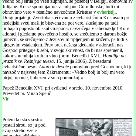
vedno bolj širila po vseh župnijah, še posebej v Belgiji, domovini sv.
Julijane. Ko se spominjamo sv. Julijane Cornillonske, tudi mi
obnovimo vero v resnično navzočnost Kristusa v
evharistiji
.
Dragi prijatelji! Zvestoba srečevanju z evharističnim Kristusom pri
nedeljski sveti maši je bistvena za pot vere, skušajmo pa tudi
prihajati pogosto obiskat Gospoda, navzočega v tabernaklju! Ko v
adoraciji gledamo posvečeno hostijo, se srečujemo z darom božje
ljubezni, se srečujemo z Jezusovim trpljenjem in križem, pa tudi z
njegovim vstajenjem. Prav prek našega gledanja v adoraciji nas
Gospod priteguje k sebi, v svojo skrivnost, da bi nas spremenil,
kakor spreminja kruh in vino (prim. Benedikt XVI.,
Homilija na
praznik sv. Rešnjega telesa
, 15. junija 2006). Z besedami
evharistične pesmi
Adoro te devote
ponovimo pred Gospodom, ki je
navzoč v najsvetejšem Zakramentu: »Vedno bolj in bolj mi vero
utrjuj, upanje, ljubezen v srcu pomnožuj.«
Papež Benedikt XVI. pri avdienci v sredo, 10. novembra 2010.
Prevedel br. Miran Špelič
Vir
Potem ko sta s sestro
postali siroti, so ju pod
svojo streho vzele
redovnice bližnjega