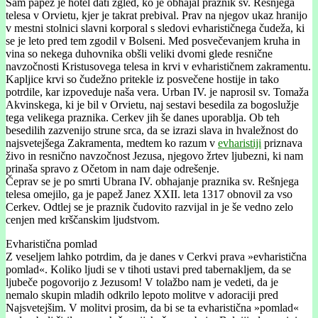
Sam papež je hotel dati zgled, ko je obhajal praznik sv. Rešnjega
telesa v Orvietu, kjer je takrat prebival. Prav na njegov ukaz hranijo
v mestni stolnici slavni korporal s sledovi evharističnega čudeža, ki
se je leto pred tem zgodil v Bolseni. Med posvečevanjem kruha in
vina so nekega duhovnika obšli veliki dvomi glede resnične
navzočnosti Kristusovega telesa in krvi v evharističnem zakramentu.
Kapljice krvi so čudežno pritekle iz posvečene hostije in tako
potrdile, kar izpoveduje naša vera. Urban IV. je naprosil sv. Tomaža
Akvinskega, ki je bil v Orvietu, naj sestavi besedila za bogoslužje
tega velikega praznika. Cerkev jih še danes uporablja. Ob teh
besedilih zazvenijo strune srca, da se izrazi slava in hvaležnost do
najsvetejšega Zakramenta, medtem ko razum v
evharistiji
priznava
živo in resnično navzočnost Jezusa, njegovo žrtev ljubezni, ki nam
prinaša spravo z Očetom in nam daje odrešenje.
Čeprav se je po smrti Ubrana IV. obhajanje praznika sv. Rešnjega
telesa omejilo, ga je papež Janez XXII. leta 1317 obnovil za vso
Cerkev. Odtlej se je praznik čudovito razvijal in je še vedno zelo
cenjen med krščanskim ljudstvom.
Evharistična pomlad
Z veseljem lahko potrdim, da je danes v Cerkvi prava »evharistična
pomlad«. Koliko ljudi se v tihoti ustavi pred tabernakljem, da se
ljubeče pogovorijo z Jezusom! V tolažbo nam je vedeti, da je
nemalo skupin mladih odkrilo lepoto molitve v adoraciji pred
Najsvetejšim. V molitvi prosim, da bi se ta evharistična »pomlad«