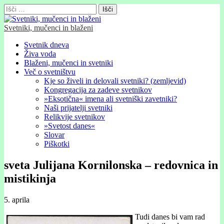
Išči:
Svetniki, mučenci in blaženi
Glavni
Skip
Svetnik dneva
to
Živa voda
meni
content
Blaženi, mučenci in svetniki
Več o svetništvu
Kje so živeli in delovali svetniki? (zemljevid)
Kongregacija za zadeve svetnikov
»Eksotična« imena ali svetniški zavetniki?
Naši prijatelji svetniki
Relikvije svetnikov
»Svetost danes«
Slovar
Piškotki
sveta Julijana Kornilonska – redovnica in
mistikinja
5. aprila
Tudi danes bi vam rad