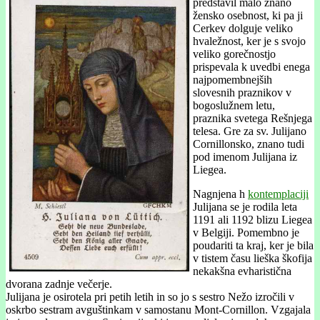
predstavil malo znano
žensko osebnost, ki pa ji
Cerkev dolguje veliko
hvaležnost, ker je s svojo
veliko gorečnostjo
prispevala k uvedbi enega
najpomembnejših
slovesnih praznikov v
bogoslužnem letu,
praznika svetega Rešnjega
telesa. Gre za sv. Julijano
Cornillonsko, znano tudi
pod imenom Julijana iz
Liegea.
Nagnjena h
kontemplaciji
Julijana se je rodila leta
1191 ali 1192 blizu Liegea
v Belgiji. Pomembno je
poudariti ta kraj, ker je bila
v tistem času lieška škofija
nekakšna evharistična
dvorana zadnje večerje.
Julijana je osirotela pri petih letih in so jo s sestro Nežo izročili v
oskrbo sestram avguštinkam v samostanu Mont-Cornillon. Vzgajala