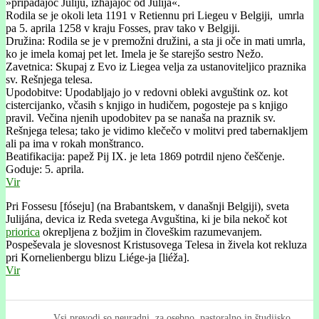
»pripadajoč Juliju, izhajajoč od Julija«.
Rodila se je okoli leta 1191 v Retiennu pri Liegeu v Belgiji, umrla
pa 5. aprila 1258 v kraju Fosses, prav tako v Belgiji.
Družina: Rodila se je v premožni družini, a sta ji oče in mati umrla,
ko je imela komaj pet let. Imela je še starejšo sestro Nežo.
Zavetnica: Skupaj z Evo iz Liegea velja za ustanoviteljico praznika
sv. Rešnjega telesa.
Upodobitve: Upodabljajo jo v redovni obleki avguštink oz. kot
cistercijanko, včasih s knjigo in hudičem, pogosteje pa s knjigo
pravil. Večina njenih upodobitev pa se nanaša na praznik sv.
Rešnjega telesa; tako je vidimo klečečo v molitvi pred tabernakljem
ali pa ima v rokah monštranco.
Beatifikacija: papež Pij IX. je leta 1869 potrdil njeno češčenje.
Goduje: 5. aprila.
Vir
Pri Fossesu [fóseju] (na Brabantskem, v današnji Belgiji), sveta
Julijána, devica iz Reda svetega Avguština, ki je bila nekoč kot
priorica
okrepljena z božjim in človeškim razumevanjem.
Pospeševala je slovesnost Kristusovega Telesa in živela kot rekluza
pri Kornelienbergu blizu Liége-ja [liéža].
Vir
Vsi prevodi so neuradni, za osebno, pastoralno in študijsko