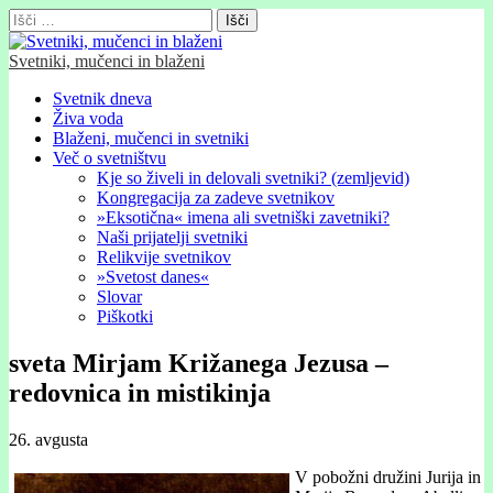
Išči:
Svetniki, mučenci in blaženi
Glavni
Skip
Svetnik dneva
to
Živa voda
meni
content
Blaženi, mučenci in svetniki
Več o svetništvu
Kje so živeli in delovali svetniki? (zemljevid)
Kongregacija za zadeve svetnikov
»Eksotična« imena ali svetniški zavetniki?
Naši prijatelji svetniki
Relikvije svetnikov
»Svetost danes«
Slovar
Piškotki
sveta Mirjam Križanega Jezusa –
redovnica in mistikinja
26. avgusta
V pobožni družini Jurija in