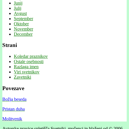
Junij
Julij
Avgust
September
Oktober
November
December
Strani
Koledar praznikov
Ostale osebnosti
Razlaga imen
Viri svetnikov
Zavetniki
Povezave
Božja beseda
Pristan duha
Molitvenik
Avtorske pravice spletišča Svetniki, mučenci in blaženi od © 2006 .