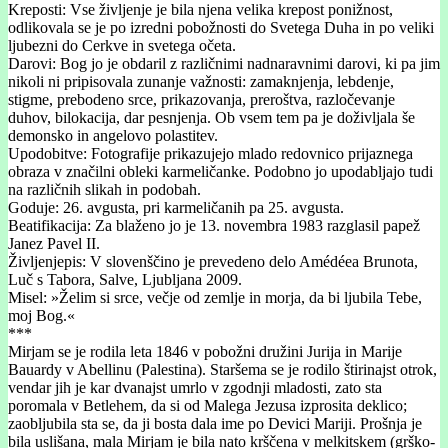
Kreposti: Vse življenje je bila njena velika krepost ponižnost,
odlikovala se je po izredni pobožnosti do Svetega Duha in po veliki
ljubezni do Cerkve in svetega očeta.
Darovi: Bog jo je obdaril z različnimi nadnaravnimi darovi, ki pa jim
nikoli ni pripisovala zunanje važnosti: zamaknjenja, lebdenje,
stigme, prebodeno srce, prikazovanja, preroštva, razločevanje
duhov, bilokacija, dar pesnjenja. Ob vsem tem pa je doživljala še
demonsko in angelovo polastitev.
Upodobitve: Fotografije prikazujejo mlado redovnico prijaznega
obraza v značilni obleki karmeličanke. Podobno jo upodabljajo tudi
na različnih slikah in podobah.
Goduje: 26. avgusta, pri karmeličanih pa 25. avgusta.
Beatifikacija: Za blaženo jo je 13. novembra 1983 razglasil papež
Janez Pavel II.
Življenjepis: V slovenščino je prevedeno delo Amédéea Brunota,
Luč s Tabora, Salve, Ljubljana 2009.
Misel: »Želim si srce, večje od zemlje in morja, da bi ljubila Tebe,
moj Bog.«
***
Mirjam se je rodila leta 1846 v pobožni družini Jurija in Marije
Bauardy v Abellinu (Palestina). Staršema se je rodilo štirinajst otrok,
vendar jih je kar dvanajst umrlo v zgodnji mladosti, zato sta
poromala v Betlehem, da si od Malega Jezusa izprosita deklico;
zaobljubila sta se, da ji bosta dala ime po Devici Mariji. Prošnja je
bila uslišana, mala Mirjam je bila nato krščena v melkitskem (grško-