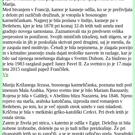
Marija.
Med bivanjem v Franciji, kamor je kasneje odšla, ko se je preživljala
z delom pri različnih družinah, je vstopila k bosonogim
karmeličankam. Najprej je bila poslana v Indijo, kasneje pa v
Betlehem, kjer je leta 1878 pri komaj 32-ih letih tudi umrla med
gradnjo novega samostana. Zaznamovali sta jo predvsem velika
preprostost in ponižnost. Svojih mističnih izkušenj, tudi stigem, se je
sramovala in jih je poskušala skrivati pred drugimi, saj je menila, da
je zaspala med molitvijo. Četudi je bila nepismena, je zlagala poezijo
in s kristalno jasnostjo znala dajati teološke nasvete in razlage, kar je
bilo sad njenega nenehnega dialoga s Svetim Duhom. Za blaženo jo
je leta 1983 razglasil papež Janez Pavel II. Za svetnico jo je 17.maja
leta 2015 razglasil papež Frančišek.
Vir
Marija Križanega Jezusa, bosonoga karmeličanka, poznana tudi pod
imenom Mala Arabka. Njeno svetno ime je bilo Mariam Baouardy.
Rojena je bila v Galileji, v Abellinu blizu Nazareta, leta 1846. Njeno
rojstvo sta starša, arabska katoličana, izprosila med romanjem v
Betlehem, po tem, ko je več njunih otrok umrlo v rani mladosti.
Krščena je bila v melkitski grško-katoliški Cerkvi. Pri dveh letih je
ostala sirota.
Zatem je živela pri stricu, s katerim je odšla v Egipt. Deležna ni bila
nobene izobrazbe, doletele pa so jo tudi težke preizkušnje. Že pri
dvanajstih letih so jo zaročili, a se je poroki odločno uprla. Sorodniki