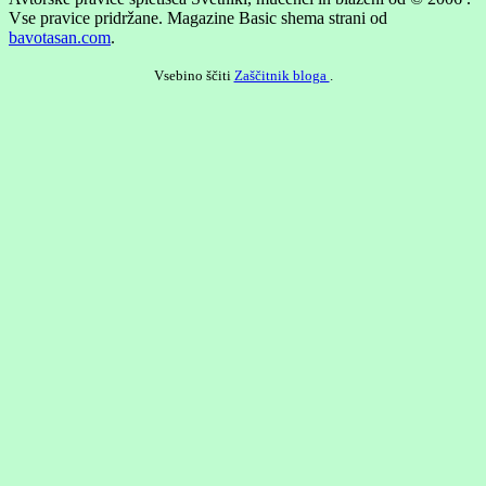
Vse pravice pridržane.
Magazine Basic shema strani od
bavotasan.com
.
Vsebino ščiti
Zaščitnik bloga
.