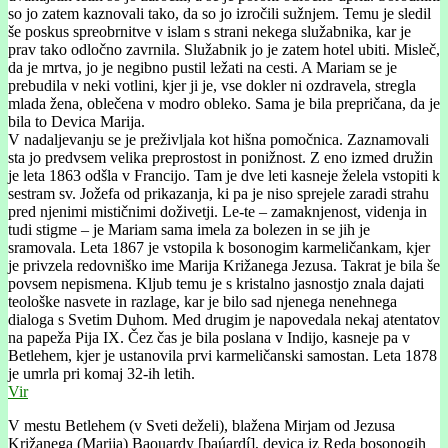
so jo zatem kaznovali tako, da so jo izročili sužnjem. Temu je sledil
še poskus spreobrnitve v islam s strani nekega služabnika, kar je
prav tako odločno zavrnila. Služabnik jo je zatem hotel ubiti. Misleč,
da je mrtva, jo je negibno pustil ležati na cesti. A Mariam se je
prebudila v neki votlini, kjer ji je, vse dokler ni ozdravela, stregla
mlada žena, oblečena v modro obleko. Sama je bila prepričana, da je
bila to Devica Marija.
V nadaljevanju se je preživljala kot hišna pomočnica. Zaznamovali
sta jo predvsem velika preprostost in ponižnost. Z eno izmed družin
je leta 1863 odšla v Francijo. Tam je dve leti kasneje želela vstopiti k
sestram sv. Jožefa od prikazanja, ki pa je niso sprejele zaradi strahu
pred njenimi mističnimi doživetji. Le-te – zamaknjenost, videnja in
tudi stigme – je Mariam sama imela za bolezen in se jih je
sramovala. Leta 1867 je vstopila k bosonogim karmeličankam, kjer
je privzela redovniško ime Marija Križanega Jezusa. Takrat je bila še
povsem nepismena. Kljub temu je s kristalno jasnostjo znala dajati
teološke nasvete in razlage, kar je bilo sad njenega nenehnega
dialoga s Svetim Duhom. Med drugim je napovedala nekaj atentatov
na papeža Pija IX. Čez čas je bila poslana v Indijo, kasneje pa v
Betlehem, kjer je ustanovila prvi karmeličanski samostan. Leta 1878
je umrla pri komaj 32-ih letih.
Vir
V mestu Betlehem (v Sveti deželi), blažena Mirjam od Jezusa
Križanega (Marija) Baouardy [baúardí], devica iz Reda bosonogih