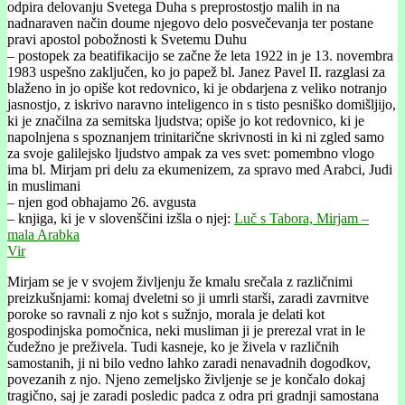
odpira delovanju Svetega Duha s preprostostjo malih in na
nadnaraven način doume njegovo delo posvečevanja ter postane
pravi apostol pobožnosti k Svetemu Duhu
– postopek za beatifikacijo se začne že leta 1922 in je 13. novembra
1983 uspešno zaključen, ko jo papež bl. Janez Pavel II. razglasi za
blaženo in jo opiše kot redovnico, ki je obdarjena z veliko notranjo
jasnostjo, z iskrivo naravno inteligenco in s tisto pesniško domišljijo,
ki je značilna za semitska ljudstva; opiše jo kot redovnico, ki je
napolnjena s spoznanjem trinitarične skrivnosti in ki ni zgled samo
za svoje galilejsko ljudstvo ampak za ves svet: pomembno vlogo
ima bl. Mirjam pri delu za ekumenizem, za spravo med Arabci, Judi
in muslimani
– njen god obhajamo 26. avgusta
– knjiga, ki je v slovenščini izšla o njej:
Luč s Tabora, Mirjam –
mala Arabka
Vir
Mirjam se je v svojem življenju že kmalu srečala z različnimi
preizkušnjami: komaj dveletni so ji umrli starši, zaradi zavrnitve
poroke so ravnali z njo kot s sužnjo, morala je delati kot
gospodinjska pomočnica, neki musliman ji je prerezal vrat in le
čudežno je preživela. Tudi kasneje, ko je živela v različnih
samostanih, ji ni bilo vedno lahko zaradi nenavadnih dogodkov,
povezanih z njo. Njeno zemeljsko življenje se je končalo dokaj
tragično, saj je zaradi posledic padca z odra pri gradnji samostana