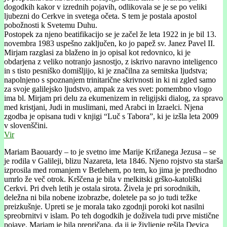
dogodkih kakor v izrednih pojavih, odlikovala se je se po veliki
ljubezni do Cerkve in svetega očeta. S tem je postala apostol
pobožnosti k Svetemu Duhu.
Postopek za njeno beatifikacijo se je začel že leta 1922 in je bil 13.
novembra 1983 uspešno zaključen, ko jo papež sv. Janez Pavel II.
Mirjam razglasi za blaženo in jo opisal kot redovnico, ki je
obdarjena z veliko notranjo jasnostjo, z iskrivo naravno inteligenco
in s tisto pesniško domišljijo, ki je značilna za semitska ljudstva;
napolnjeno s spoznanjem trinitarične skrivnosti in ki ni zgled samo
za svoje galilejsko ljudstvo, ampak za ves svet: pomembno vlogo
ima bl. Mirjam pri delu za ekumenizem in religijski dialog, za spravo
med kristjani, Judi in muslimani, med Arabci in Izraelci. Njena
zgodba je opisana tudi v knjigi “Luč s Tabora”, ki je izšla leta 2009
v slovenščini.
Vir
Mariam Baouardy – to je svetno ime Marije Križanega Jezusa – se
je rodila v Galileji, blizu Nazareta, leta 1846. Njeno rojstvo sta starša
izprosila med romanjem v Betlehem, po tem, ko jima je predhodno
umrlo že več otrok. Krščena je bila v melkitski grško-katoliški
Cerkvi. Pri dveh letih je ostala sirota. Živela je pri sorodnikih,
deležna ni bila nobene izobrazbe, doletele pa so jo tudi težke
preizkušnje. Upreti se je morala tako zgodnji poroki kot nasilni
spreobrnitvi v islam. Po teh dogodkih je doživela tudi prve mistične
pojave. Mariam je bila prepričana, da ji je življenje rešila Devica