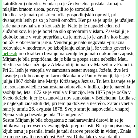
katoliškem) obredu. Vendar pa je že dveletna postala skupaj z
mlajšim bratom sirota, posvojili so jo sorodniki.
Deklica se je nato pri stricu učila gospodinjskih opravil, pri
dvanajstih letih pa so jo hoteli omožiti. Ker pa se je uprla, je užaljeni
stric nato ravnal z njo kot sužnjo. Nato jo je napadel eden od
služabnikov, ki jo je hotel na silo spreobrniti v islam. Zasekal ji je
globoke rane v vrat; prepričan, da je mrtva, jo je zavil v kos blaga
odloži v obcestnem jarku. Vendar jo je nato negovala »prijazna
redovnica v modrem«, po izboljšanju zdravja ji še vedno govori o
nebesih
in o kratkem bivanju na zemlji ter jo nato dokončno zapusti;
Mirjam je bila prepričana, da je bila ta gospa sama nebeška Mati.
Sledila so leta služenja v Aleksandriji in nato v Marseillu v Franciji.
Pri 21 letih je vstopila vv samostan sester svetega Jožefa, dve leti
kasneje pa k bosonogim karmeličankam v Pau v Franciji, kjer je 2.
julija 1867 dobila ime Marija Križanega Jezusa. Tri leta kasneje se je
kot soustanoviteljica samostana odpravila v Indijo, kjer je naredila
zaobljube, leta 1872 se je vrnila v Francijo, leta 1875 pa je odšla v
Sveto deželo, kjer je ustanovila nov samostan v Betlehemu. Lotila se
je najtežjih zidarskih del, pri tem pa doživela nesrečo. Zaradi vnetja
rane je umrla 26. avgusta 1878. Svojo smrt je napovedala vnaprej.
Njena zadnja beseda je bila “Usmiljenje.”
Sestra Mirjam je bila obogatena z nadnaravnimi darovi in se je
odlikovala predvsem v evangeljski preprostosti. Bila je nepismena, a
kljub temu je pesnila, imela je tudi darove prerokb in videnj. Znala
je prepoznavati navzočnost Božjega Duha tako v vsakdanjih