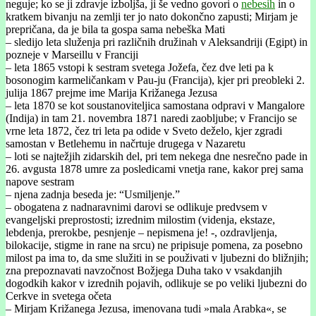
neguje; ko se ji zdravje izboljša, ji še vedno govori o
nebesih
in o
kratkem bivanju na zemlji ter jo nato dokončno zapusti; Mirjam je
prepričana, da je bila ta gospa sama nebeška Mati
– sledijo leta služenja pri različnih družinah v Aleksandriji (Egipt) in
pozneje v Marseillu v Franciji
– leta 1865 vstopi k sestram svetega Jožefa, čez dve leti pa k
bosonogim karmeličankam v Pau-ju (Francija), kjer pri preobleki 2.
julija 1867 prejme ime Marija Križanega Jezusa
– leta 1870 se kot soustanoviteljica samostana odpravi v Mangalore
(Indija) in tam 21. novembra 1871 naredi zaobljube; v Francijo se
vrne leta 1872, čez tri leta pa odide v Sveto deželo, kjer zgradi
samostan v Betlehemu in načrtuje drugega v Nazaretu
– loti se najtežjih zidarskih del, pri tem nekega dne nesrečno pade in
26. avgusta 1878 umre za posledicami vnetja rane, kakor prej sama
napove sestram
– njena zadnja beseda je: “Usmiljenje.”
– obogatena z nadnaravnimi darovi se odlikuje predvsem v
evangeljski preprostosti; izrednim milostim (videnja, ekstaze,
lebdenja, prerokbe, pesnjenje – nepismena je! -, ozdravljenja,
bilokacije, stigme in rane na srcu) ne pripisuje pomena, za posebno
milost pa ima to, da sme služiti in se použivati v ljubezni do bližnjih;
zna prepoznavati navzočnost Božjega Duha tako v vsakdanjih
dogodkih kakor v izrednih pojavih, odlikuje se po veliki ljubezni do
Cerkve in svetega očeta
– Mirjam Križanega Jezusa, imenovana tudi »mala Arabka«, se