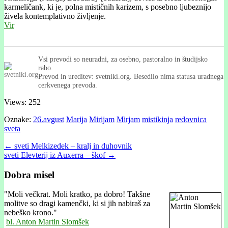
karmeličank, ki je, polna mističnih karizem, s posebno ljubeznijo
živela kontemplativno življenje.
Vir
Vsi prevodi so neuradni, za osebno, pastoralno in študijsko
rabo.
Prevod in ureditev: svetniki.org. Besedilo nima statusa uradnega
cerkvenega prevoda.
Views: 252
Oznake:
26.avgust
Marija
Mirijam
Mirjam
mistikinja
redovnica
sveta
Post
← sveti Melkizedek – kralj in duhovnik
sveti Elevterij iz Auxerra – škof →
navigation
Dobra misel
"
Moli večkrat. Moli kratko, pa dobro! Takšne
molitve so dragi kamenčki, ki si jih nabiraš za
nebeško krono."
bl. Anton Martin Slomšek