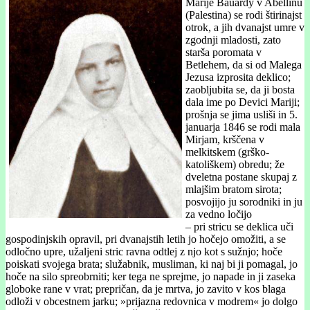
Marije Bauardy v Abellinu
(Palestina) se rodi štirinajst
otrok, a jih dvanajst umre v
zgodnji mladosti, zato
starša poromata v
Betlehem, da si od Malega
Jezusa izprosita deklico;
zaobljubita se, da ji bosta
dala ime po Devici Mariji;
prošnja se jima usliši in 5.
januarja 1846 se rodi mala
Mirjam, krščena v
melkitskem (grško-
katoliškem) obredu; že
dveletna postane skupaj z
mlajšim bratom sirota;
posvojijo ju sorodniki in ju
za vedno ločijo
– pri stricu se deklica uči
gospodinjskih opravil, pri dvanajstih letih jo hočejo omožiti, a se
odločno upre, užaljeni stric ravna odtlej z njo kot s sužnjo; hoče
poiskati svojega brata; služabnik, musliman, ki naj bi ji pomagal, jo
hoče na silo spreobrniti; ker tega ne sprejme, jo napade in ji zaseka
globoke rane v vrat; prepričan, da je mrtva, jo zavito v kos blaga
odloži v obcestnem jarku; »prijazna redovnica v modrem« jo dolgo