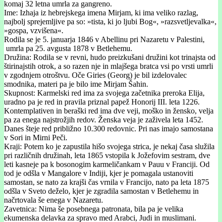
komaj 32 letna umrla za gangreno.
Ime: Izhaja iz hebrejskega imena Mirjam, ki ima veliko razlag,
najbolj sprejemljive pa so: »tista, ki jo ljubi Bog«, »razsvetljevalka«,
»gospa, vzvišena«.
Rodila se je 5. januarja 1846 v Abellinu pri Nazaretu v Palestini,
umrla pa 25. avgusta 1878 v Betlehemu.
Družina: Rodila se v revni, hudo preizkušani družini kot trinajsta od
štirinajstih otrok, a so razen nje in mlajšega bratca vsi po vrsti umrli
v zgodnjem otroštvu. Oče Giries (Georg) je bil izdelovalec
smodnika, materi pa je bilo ime Mirjam Šahin.
Skupnost: Karmelski red ima za svojega začetnika preroka Elija,
uradno pa je red in pravila priznal papež Honorij III. leta 1226.
Kontemplativen in beraški red ima dve veji, moško in žensko, velja
pa za enega najstrožjih redov. Ženska veja je zaživela leta 1452.
Danes šteje red približno 10.300 redovnic. Pri nas imajo samostana
v Sori in Mirni Peči.
Kraji: Potem ko je zapustila hišo svojega strica, je nekaj časa služila
pri različnih družinah, leta 1865 vstopila k Jožefovim sestram, dve
leti kasneje pa k bosonogim karmeličankam v Pauu v Franciji. Od
tod je odšla v Mangalore v Indiji, kjer je pomagala ustanoviti
samostan, se nato za krajši čas vrnila v Francijo, nato pa leta 1875
odšla v Sveto deželo, kjer je zgradila samostan v Betlehemu in
načrtovala še enega v Nazaretu.
Zavetnica: Nima še posebnega patronata, bila pa je velika
ekumenska delavka za spravo med Arabci, Judi in muslimani.