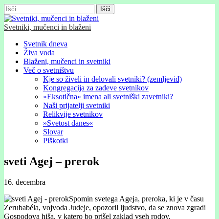
Išči:
Svetniki, mučenci in blaženi
Glavni
Skip
Svetnik dneva
to
Živa voda
meni
content
Blaženi, mučenci in svetniki
Več o svetništvu
Kje so živeli in delovali svetniki? (zemljevid)
Kongregacija za zadeve svetnikov
»Eksotična« imena ali svetniški zavetniki?
Naši prijatelji svetniki
Relikvije svetnikov
»Svetost danes«
Slovar
Piškotki
sveti Agej – prerok
16. decembra
Spomin svetega Ageja, preroka, ki je v času
Zerubabéla, vojvoda Judeje, opozoril ljudstvo, da se znova zgradi
Gospodova hiša, v katero bo prišel zaklad vseh rodov.