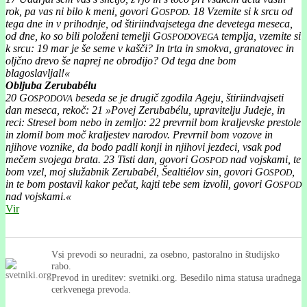
rok, pa vas ni bilo k meni, govori G
.
18
Vzemite si k srcu od
OSPOD
tega dne in v prihodnje, od štiriindvajsetega dne devetega meseca,
od dne, ko so bili položeni temelji G
templja, vzemite si
OSPODOVEGA
k srcu:
19
mar je še seme v kašči? In trta in smokva, granatovec in
oljčno drevo še naprej ne obrodijo? Od tega dne bom
blagoslavljal!«
Obljuba Zerubabélu
20
G
beseda se je drugič zgodila Ageju, štiriindvajseti
OSPODOVA
dan meseca, rekoč:
21
»Povej Zerubabélu, upravitelju Judeje, in
reci: Stresel bom nebo in zemljo:
22
prevrnil bom kraljevske prestole
in zlomil bom moč kraljestev narodov. Prevrnil bom vozove in
njihove voznike, da bodo padli konji in njihovi jezdeci, vsak pod
mečem svojega brata.
23
Tisti dan, govori G
nad vojskami, te
OSPOD
bom vzel, moj služabnik Zerubabél, Šealtiélov sin, govori G
,
OSPOD
in te bom postavil kakor pečat, kajti tebe sem izvolil, govori G
OSPOD
nad vojskami.«
Vir
Vsi prevodi so neuradni, za osebno, pastoralno in študijsko
rabo.
Prevod in ureditev: svetniki.org. Besedilo nima statusa uradnega
cerkvenega prevoda.