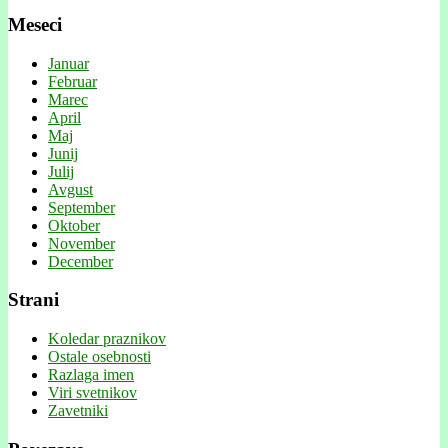
Meseci
Januar
Februar
Marec
April
Maj
Junij
Julij
Avgust
September
Oktober
November
December
Strani
Koledar praznikov
Ostale osebnosti
Razlaga imen
Viri svetnikov
Zavetniki