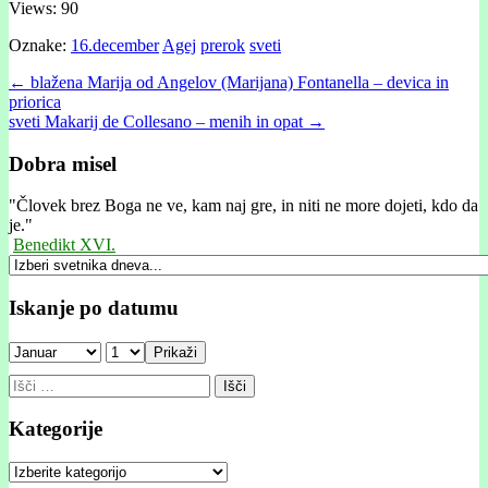
Views: 90
Oznake:
16.december
Agej
prerok
sveti
Post
← blažena Marija od Angelov (Marijana) Fontanella – devica in
priorica
navigation
sveti Makarij de Collesano – menih in opat →
Dobra misel
"
Človek brez Boga ne ve, kam naj gre, in niti ne more dojeti, kdo da
je."
Benedikt XVI.
Iskanje po datumu
Prikaži
Išči:
Kategorije
Kategorije