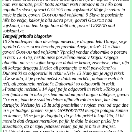
bom vse narode, prišli bodo zakladi vseh narodov in to hišo bom
napolnil s slavo, govori G
nad vojskami.
8
Moje je srebro in
OSPOD
moje je zlato, govori G
nad vojskami.
9
Slava te poslednje
OSPOD
hiše bo večja, kakor je bila slava prve, govori G
nad
OSPOD
vojskami, in na tem kraju bom delil mir, govori G
nad
OSPOD
vojskami.‹«
Tempelj prinaša blagoslov
10
Štiriindvajseti dan devetega meseca, v drugem letu Dareja, se je
zgodila G
beseda po preroku Ageju, rekoč:
11
»Tako
OSPODOVA
govori G
nad vojskami: Vprašaj vendar duhovnike o postavi
OSPOD
in reci:
12
›Glej, nekdo nese posvečeno meso v krajcu svojega
oblačila, pa se s svojim krajcem dotakne kruha, zelenjave, vina, olja
ali kakega drugega živeža: ali postanejo te reči posvečene?‹«
Duhovniki so odgovorili in rekli: »Ne!«
13
Nato jim je Agej rekel:
»Če se kdo, ki je postal nečist z dotikom mrliča, dotakne vseh teh
reči, ali postanejo nečiste?« Duhovniki so odgovorili in rekli:
»Postanejo nečiste!«
14
Agej pa je odgovoril in rekel: »Tako je s
tem ljudstvom in tako je s tem narodom pred mojim obličjem, govori
G
, tako je z vsakim delom njihovih rok in s tem, kar tam
OSPOD
darujejo: Nečisto je!
15
In zdaj premislite v svojem srcu od tega dne
in v prihodnje: preden se je v G
templju polagal kamen
OSPODOVEM
na kamen,
16
se jim je dogajalo, da je kdo prišel h kopi žita, ki bi
morala dati dvajset mernikov, pa jih je dala le deset; prišel je v
stiskalnico, da bi zajel petdeset veder, pa jih je bilo le dvajset.
17
Udarjal sem vas s snetjo, z rjo in s točo pri vsakem delu vaših