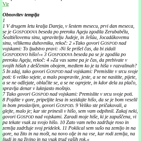
Vir
Obnovitev templja
1
1
V drugem letu kralja Dareja, v šestem mesecu, prvi dan meseca,
se je G
beseda po preroku Ageju zgodila Zerubabélu,
OSPODOVA
Šealtiélovemu sinu, upravitelju Judeje, in Ješúu, Jocadákovemu
sinu, vélikemu duhovniku, rekoč:
2
»Tako govori G
nad
OSPOD
vojskami: To ljudstvo pravi: ›Ni še prišel čas, da bi zidali
G
hišo!‹«
3
G
beseda pa se je zgodila po
OSPODOVO
OSPODOVA
preroku Ageju, rekoč:
4
»Za vas same pa je čas, da prebivate v
svojih hišah z deščenim obojem, medtem ko je ta hiša v razvalinah?
5
In zdaj, tako govori G
nad vojskami: Premislite v srcu svoje
OSPOD
poti:
6
veliko sejete, a malo pospravite, jeste, a se ne nasitite, pijete,
a se ne odžejate, oblačite se, a se ne ogrejete, in kdor dela za plačo,
spravlja denar v luknjasto mošnjo.
7
Tako govori G
nad vojskami: Premislite v srcu svoje poti.
OSPOD
8
Pojdite v gore, pripeljite lesa in sezidajte hišo, da se je bom veselil
in bom proslavljen, govori G
.
9
Veliko ste pričakovali, a
OSPOD
glejte, malo je; kar ste prinesli v hišo, sem vam odpihnil. Zakaj neki,
govori G
nad vojskami. Zaradi moje hiše, ki je zapuščena, vi
OSPOD
pa tekate vsak za svojo hišo.
10
Zato vam nebo zadržuje roso in
zemlja zadržuje svoj pridelek.
11
Poklical sem sušo na zemljo in na
gore, na žito in na mošt, na novo olje in na vse, kar rodi zemlja, na
ljudi in na živino in na vsak trud vaših rok.«