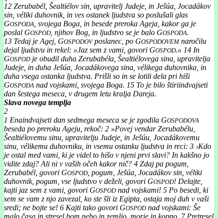
12
Zerubabél, Šealtiélov sin, upravitelj Judeje, in Ješúa, Jocadákov
sin, véliki duhovnik, in ves ostanek ljudstva so poslušali glas
G
, svojega Boga, in besede preroka Ageja, kakor ga je
OSPODA
poslal G
, njihov Bog, in ljudstvo se je balo G
.
OSPOD
OSPODA
13
Tedaj je Agej, G
poslanec, po G
naročilu
OSPODOV
OSPODOVEM
dejal ljudstvu in rekel: »Jaz sem z vami, govori G
.«
14
In
OSPOD
G
je obudil duha Zerubabéla, Šealtiélovega sina, upravitelja
OSPOD
Judeje, in duha Ješúa, Jocadákovega sina, vélikega duhovnika, in
duha vsega ostanka ljudstva. Prišli so in se lotili dela pri hiši
G
nad vojskami, svojega Boga.
15
To je bilo štiriindvajseti
OSPODA
dan šestega meseca, v drugem letu kralja Dareja.
Slava novega templja
2
1
Enaindvajseti dan sedmega meseca se je zgodila G
OSPODOVA
beseda po preroku Ageju, rekoč:
2
»Povej vendar Zerubabélu,
Šealtiélovemu sinu, upravitelju Judeje, in Ješúu, Jocadákovemu
sinu, vélikemu duhovniku, in vsemu ostanku ljudstva in reci:
3
›Kdo
je ostal med vami, ki je videl to hišo v njeni prvi slavi? In kakšno jo
vidite zdaj? Ali ni v vaših očeh kakor nič?
4
Zdaj pa pogum,
Zerubabél, govori G
, pogum, Ješúa, Jocadákov sin, véliki
OSPOD
duhovnik, pogum, vse ljudstvo v deželi, govori G
! Delajte,
OSPOD
kajti jaz sem z vami, govori G
nad vojskami!
5
Po besedi, ki
OSPOD
sem se vam z njo zavezal, ko ste šli iz Egipta, ostaja moj duh v vaši
sredi; ne bojte se!
6
Kajti tako govori G
nad vojskami: Še
OSPOD
malo časa in stresel bom nebo in zemljo, morje in kopno.
7
Pretresel