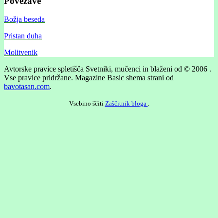
Povezave
Božja beseda
Pristan duha
Molitvenik
Avtorske pravice spletišča Svetniki, mučenci in blaženi od © 2006 .
Vse pravice pridržane.
Magazine Basic shema strani od
bavotasan.com
.
Vsebino ščiti
Zaščitnik bloga
.