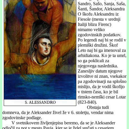
Sandro, Sašo, Sanja, Saša,
Šanti, Šandor, Aleksandra
O škofu Aleksandru iz
Fiesole (mesta v srednji
Italiji blizu Firenc)
nimamo veliko
zgodovinskih podatkov.
Po legendi naj bi se rodil v
plemiški družini. Škof
Leto naj bi ga imenoval za
arhidiakona. Ko je ta umrl,
so ga poklicali za
njegovega naslednika.
Zanesljiv datum njegove
izvolitve ni znan, vsekakor
pa zgodovinarji na splošno
mislijo, da je vodil škofijo
v tistem času, ko je bil
rimsko-nemški cesar Lotar
(823
-840).
Obstaja tudi
domneva, da je Aleksander živel že v 6. stoletju, vendar nima
zgodovinske podlage.
V svetnikovem življenjepisu beremo, da se je Aleksander
odlo
čil za pot v mesto Pavia, kjer se je želel srečati s cesarjem