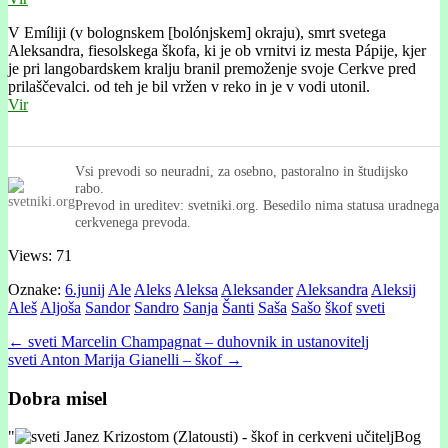
V Emíliji (v bolognskem [bolónjskem] okraju), smrt svetega
Aleksandra, fiesolskega škofa, ki je ob vrnitvi iz mesta Pápije, kjer
je pri langobardskem kralju branil premoženje svoje Cerkve pred
prilaščevalci. od teh je bil vržen v reko in je v vodi utonil.
Vir
Vsi prevodi so neuradni, za osebno, pastoralno in študijsko
rabo.
Prevod in ureditev: svetniki.org. Besedilo nima statusa uradnega
cerkvenega prevoda.
Views: 71
Oznake:
6.junij
Ale
Aleks
Aleksa
Aleksander
Aleksandra
Aleksij
Aleš
Aljoša
Sandor
Sandro
Sanja
Šanti
Saša
Sašo
škof
sveti
Post
← sveti Marcelin Champagnat – duhovnik in ustanovitelj
sveti Anton Marija Gianelli – škof →
navigation
Dobra misel
"
Bog