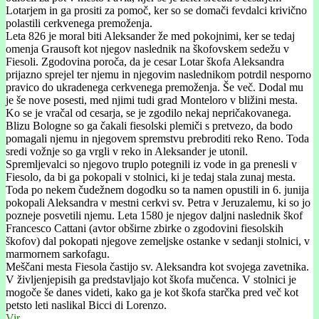
Lotarjem in ga prositi za pomoč, ker so se domači fevdalci krivično
polastili cerkvenega premoženja.
Leta 826 je moral biti Aleksander že med pokojnimi, ker se tedaj
omenja Grausoft kot njegov naslednik na škofovskem sedežu v
Fiesoli. Zgodovina poroča, da je cesar Lotar škofa Aleksandra
prijazno sprejel ter njemu in njegovim naslednikom potrdil nesporno
pravico do ukradenega cerkvenega premoženja. Še več. Dodal mu
je še nove posesti, med njimi tudi grad Monteloro v bližini mesta.
Ko se je vračal od cesarja, se je zgodilo nekaj nepričakovanega.
Blizu Bologne so ga čakali fiesolski plemiči s pretvezo, da bodo
pomagali njemu in njegovem spremstvu prebroditi reko Reno. Toda
sredi vožnje so ga vrgli v reko in Aleksander je utonil.
Spremljevalci so njegovo truplo potegnili iz vode in ga prenesli v
Fiesolo, da bi ga pokopali v stolnici, ki je tedaj stala zunaj mesta.
Toda po nekem čudežnem dogodku so ta namen opustili in 6. junija
pokopali Aleksandra v mestni cerkvi sv. Petra v Jeruzalemu, ki so jo
pozneje posvetili njemu. Leta 1580 je njegov daljni naslednik škof
Francesco Cattani (avtor obširne zbirke o zgodovini fiesolskih
škofov) dal pokopati njegove zemeljske ostanke v sedanji stolnici, v
marmornem sarkofagu.
Meščani mesta Fiesola častijo sv. Aleksandra kot svojega zavetnika.
V življenjepisih ga predstavljajo kot škofa mučenca. V stolnici je
mogoče še danes videti, kako ga je kot škofa starčka pred več kot
petsto leti naslikal Bicci di Lorenzo.
Vir