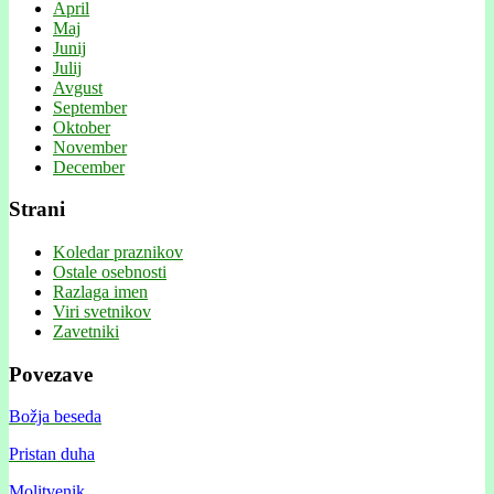
April
Maj
Junij
Julij
Avgust
September
Oktober
November
December
Strani
Koledar praznikov
Ostale osebnosti
Razlaga imen
Viri svetnikov
Zavetniki
Povezave
Božja beseda
Pristan duha
Molitvenik