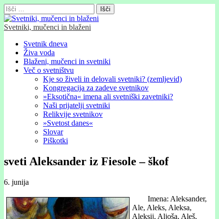
Išči:
Svetniki, mučenci in blaženi
Glavni
Skip
Svetnik dneva
to
Živa voda
meni
content
Blaženi, mučenci in svetniki
Več o svetništvu
Kje so živeli in delovali svetniki? (zemljevid)
Kongregacija za zadeve svetnikov
»Eksotična« imena ali svetniški zavetniki?
Naši prijatelji svetniki
Relikvije svetnikov
»Svetost danes«
Slovar
Piškotki
sveti Aleksander iz Fiesole – škof
6. junija
Imena: Aleksander,
Ale, Aleks, Aleksa,
Aleksij, Aljoša, Aleš,