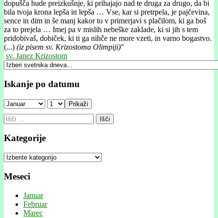
dopušča hude preizkušnje, ki prihajajo nad te druga za drugo, da bi
bila tvoja krona lepša in lepša … Vse, kar si pretrpela, je pajčevina,
sence in dim in še manj kakor to v primerjavi s plačilom, ki ga boš
za to prejela … Imej pa v mislih nebeške zaklade, ki si jih s tem
pridobivaš, dobiček, ki ti ga nihče ne more vzeti, in varno bogastvo.
(...)
(iz pisem sv. Krizostoma Olimpiji)
"
sv. Janez Krizostom
Iskanje po datumu
Prikaži
Išči:
Kategorije
Kategorije
Meseci
Januar
Februar
Marec