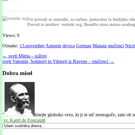
Vsi prevodi so neuradni, za osebno, pastoralno in študijsko rab
Prevod in ureditev: svetniki.org. Besedilo nima statusa uradn
Views: 9
Oznake:
13.november
Antonin
devica
German
Manata
mučenci
Nice
Post
← sveti Mitria – suženj
sveti Valentin, Solutorij in Viktorij iz Ravene – mučenci →
navigation
Dobra misel
"
Imejte globoko vero, ki ji ni nič nemogoče, zato ob n
sv. Karel de Foucauld