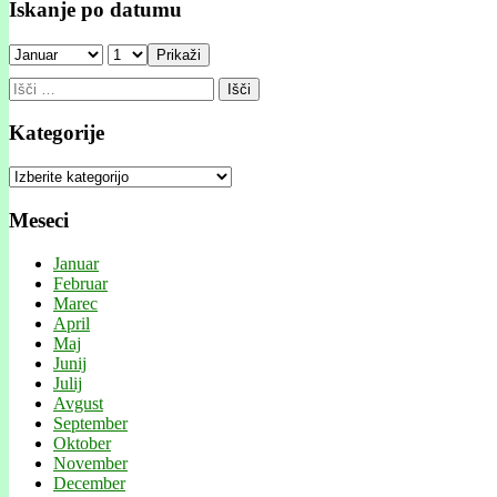
Iskanje po datumu
Prikaži
Išči:
Kategorije
Kategorije
Meseci
Januar
Februar
Marec
April
Maj
Junij
Julij
Avgust
September
Oktober
November
December