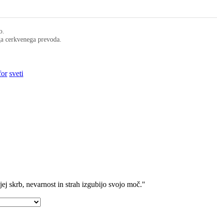
o.
ega cerkvenega prevoda.
for
sveti
jej skrb, nevarnost in strah izgubijo svojo moč."