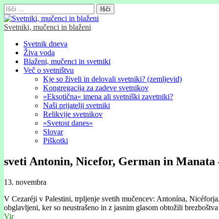
Išči:
Svetniki, mučenci in blaženi
Glavni
Skip
Svetnik dneva
to
Živa voda
meni
content
Blaženi, mučenci in svetniki
Več o svetništvu
Kje so živeli in delovali svetniki? (zemljevid)
Kongregacija za zadeve svetnikov
»Eksotična« imena ali svetniški zavetniki?
Naši prijatelji svetniki
Relikvije svetnikov
»Svetost danes«
Slovar
Piškotki
sveti Antonin, Nicefor, German in Manata
13. novembra
V Cezaréji v Palestini, trpljenje svetih mučencev: Antonína, Nicéfor
obglavljeni, ker so neustrašeno in z jasnim glasom obtožili brezboštv
Vir