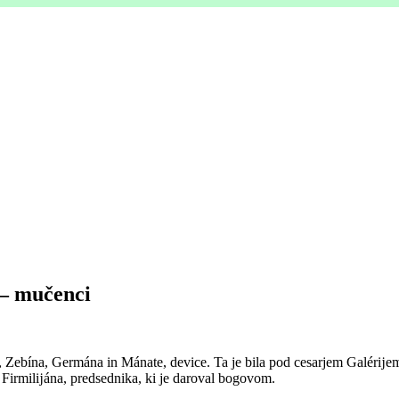
 – mučenci
ja, Zebína, Germána in Mánate, device. Ta je bila pod cesarjem Galérĳ
a Firmilĳána, predsednika, ki je daroval bogovom.