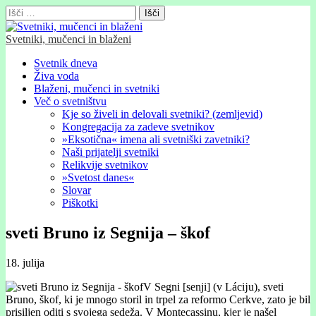
Išči:
Svetniki, mučenci in blaženi
Glavni
Skip
Svetnik dneva
to
Živa voda
meni
content
Blaženi, mučenci in svetniki
Več o svetništvu
Kje so živeli in delovali svetniki? (zemljevid)
Kongregacija za zadeve svetnikov
»Eksotična« imena ali svetniški zavetniki?
Naši prijatelji svetniki
Relikvije svetnikov
»Svetost danes«
Slovar
Piškotki
sveti Bruno iz Segnija – škof
18. julija
V Segni [senji] (v Lácĳu), sveti
Bruno, škof, ki je mnogo storil in trpel za reformo Cerkve, zato je bil
prisiljen oditi s svojega sedeža. V Montecassinu, kjer je našel