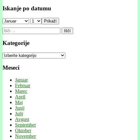
Iskanje po datumu
Prikaži
Išči:
Kategorije
Kategorije
Meseci
Januar
Februar
Marec
April
Maj
Junij
Julij
Avgust
September
Oktober
November