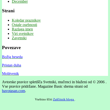
December
Strani
Koledar praznikov
Ostale osebnosti
Razlaga imen
Viri svetnikov
Zavetniki
Povezave
Božja beseda
Pristan duha
Molitvenik
Avtorske pravice spletišča Svetniki, mučenci in blaženi od © 2006 .
Vse pravice pridržane.
Magazine Basic shema strani od
bavotasan.com
.
Vsebino ščiti
Zaščitnik bloga
.