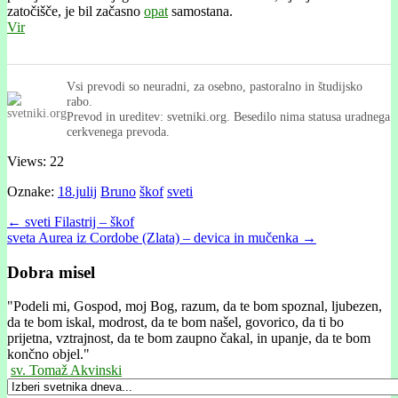
zatočišče, je bil začasno
opat
samostana.
Vir
Vsi prevodi so neuradni, za osebno, pastoralno in študijsko
rabo.
Prevod in ureditev: svetniki.org. Besedilo nima statusa uradnega
cerkvenega prevoda.
Views: 22
Oznake:
18.julij
Bruno
škof
sveti
Post
← sveti Filastrij – škof
sveta Aurea iz Cordobe (Zlata) – devica in mučenka →
navigation
Dobra misel
"
Podeli mi, Gospod, moj Bog, razum, da te bom spoznal, ljubezen,
da te bom iskal, modrost, da te bom našel, govorico, da ti bo
prijetna, vztrajnost, da te bom zaupno čakal, in upanje, da te bom
končno objel."
sv. Tomaž Akvinski