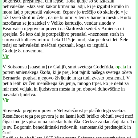
pogorišču prejšnjega, čim lepše. Toda ljudje so se izkazali
nehvaležne. »Jaz sem kakor krmar na ladji, ki je izgubil krmilo in
mora ladjo prepustiti valovom, čeprav jo treščijo ob skalovje,« je
tožil sveti škof in želel, da ne bi umrl v tem viharnem mestu. Hudo
razočaran se je zatekel v Veliko kartuzijo, vendar sinoda v
Beauvaisu njegove odpovedi na škofovski sedež v Amiensu ni
sprejela. Še leto dni je potrpežljivo prenašal »neznosen strah in
surovosti kalilcev miru«. Leta 1115 je umrl, star petdeset let. Šele
tedaj so nehvaležni meščani spoznali, koga so izgubili.
Goduje 8. novembra.
Vir
V Soissonsu [suasónu] (v Galiji), smrt svetega Godefrída,
opata
in
potem amienskega škofa, ki je prej, kot tajnik našega svetega očeta
Bernarda, popisal njegovo življenje in ga tudi zvesto posnemal. V
petih letih izučen meniškega življenja, mnogo trpel, ko je delal za
mir med veljaki in ljudstvom mesta in pri obnovi duhovščine in
navadah ljudstva.
Vir
Slovenski pregovor pravi: »Nehvaležnost je plačilo tega sveta.«
Resničnost tega pregovora je na lastni koži bridko občutil sveti mož,
čigar ime je vpisano na koledar katoliške Cerkve za današnji dan. To
je sv. Bogomir, benediktinski redovnik, samostanski predstojnik in
škof.