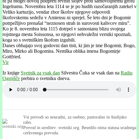
ni pa mogel dovolj podpreti revnih slojev proti samovoljnemu grofu
Ingelramu. Novembra leta 1114 se je po hudih razočaranjih zatekel v
Veliko kartuzijo, vendar zbor škofov njegove odpovedi
škofovskemu sedežu v Amiensu ni sprejel. Še leto dni je Bogomir
potrpežljivo prenašal “neznosen strah in surovosti kalivcev miru”.
Ko je 8. novembra leta 1115 dotrpel v samostanu blizu svojega
rojstnega mesta Soissonsa, so njegovi nehvaležni verniki spoznali,
koga so s svetniškim škofom izgubili.
Danes obhajajo svoj godovni dan tisti, ki jim je ime Bogomir, Bogo,
Miro, Mirko ali Bogomira. Nemška oblika imena Bogomirje
Gottfried.
Vir
Iz knjige
Svetnik za vsak dan
Silvestra Čuka se vsak dan na
Radiu
Ognjišče
prebira o svetniku dneva.
Vsi prevodi so neuradni, za osebno, pastoralno in študijsko
rabo.
Prevod in ureditev: svetniki.org. Besedilo nima statusa uradnega
cerkvenega prevoda.