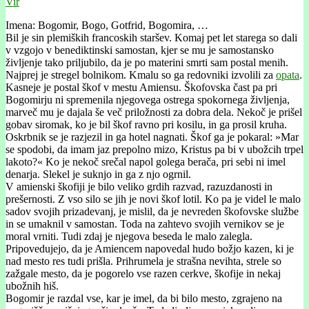
Vir
Imena: Bogomir, Bogo, Gotfrid, Bogomira, …
Bil je sin plemiških francoskih staršev. Komaj pet let starega so dali
v vzgojo v benediktinski samostan, kjer se mu je samostansko
življenje tako priljubilo, da je po materini smrti sam postal menih.
Najprej je stregel bolnikom. Kmalu so ga redovniki izvolili za
opata
.
Kasneje je postal škof v mestu Amiensu. Škofovska čast pa pri
Bogomirju ni spremenila njegovega ostrega spokornega življenja,
marveč mu je dajala še več priložnosti za dobra dela. Nekoč je prišel
gobav siromak, ko je bil škof ravno pri kosilu, in ga prosil kruha.
Oskrbnik se je razjezil in ga hotel nagnati. Škof ga je pokaral: »Mar
se spodobi, da imam jaz prepolno mizo, Kristus pa bi v ubožcih trpel
lakoto?« Ko je nekoč srečal napol golega berača, pri sebi ni imel
denarja. Slekel je suknjo in ga z njo ogrnil.
V amienski škofiji je bilo veliko grdih razvad, razuzdanosti in
prešernosti. Z vso silo se jih je novi škof lotil. Ko pa je videl le malo
sadov svojih prizadevanj, je mislil, da je nevreden škofovske službe
in se umaknil v samostan. Toda na zahtevo svojih vernikov se je
moral vrniti. Tudi zdaj je njegova beseda le malo zalegla.
Pripovedujejo, da je Amiencem napovedal hudo božjo kazen, ki je
nad mesto res tudi prišla. Prihrumela je strašna nevihta, strele so
zažgale mesto, da je pogorelo vse razen cerkve, škofije in nekaj
ubožnih hiš.
Bogomir je razdal vse, kar je imel, da bi bilo mesto, zgrajeno na