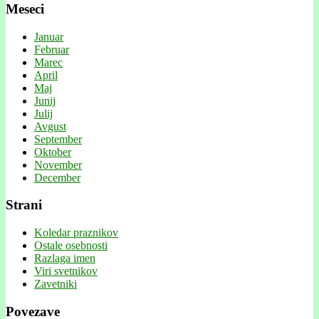
Meseci
Januar
Februar
Marec
April
Maj
Junij
Julij
Avgust
September
Oktober
November
December
Strani
Koledar praznikov
Ostale osebnosti
Razlaga imen
Viri svetnikov
Zavetniki
Povezave