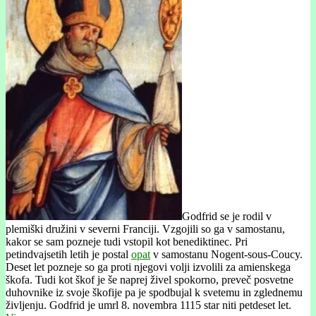
Godfrid se je rodil v
plemiški družini v severni Franciji. Vzgojili so ga v samostanu,
kakor se sam pozneje tudi vstopil kot benediktinec. Pri
petindvajsetih letih je postal
opat
v samostanu Nogent-sous-Coucy.
Deset let pozneje so ga proti njegovi volji izvolili za amienskega
škofa. Tudi kot škof je še naprej živel spokorno, preveč posvetne
duhovnike iz svoje škofije pa je spodbujal k svetemu in zglednemu
življenju. Godfrid je umrl 8. novembra 1115 star niti petdeset let.