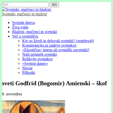
Išči:
Svetniki, mučenci in blaženi
Glavni
Skip
Svetnik dneva
to
Živa voda
meni
content
Blaženi, mučenci in svetniki
Več o svetništvu
Kje so živeli in delovali svetniki? (zemljevid)
Kongregacija za zadeve svetnikov
»Eksotična« imena ali svetniški zavetniki?
Naši prijatelji svetniki
Relikvije svetnikov
»Svetost danes«
Slovar
Piškotki
sveti Godfrid (Bogomir) Amienski – škof
8. novembra