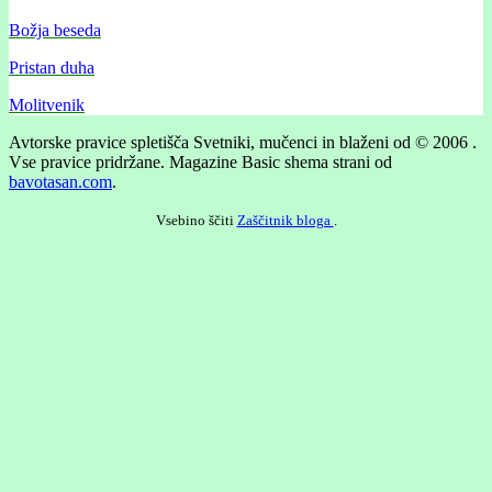
Božja beseda
Pristan duha
Molitvenik
Avtorske pravice spletišča Svetniki, mučenci in blaženi od © 2006 .
Vse pravice pridržane.
Magazine Basic shema strani od
bavotasan.com
.
Vsebino ščiti
Zaščitnik bloga
.