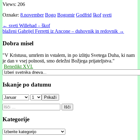
Views: 206
Oznake:
8.november
Bogo
Bogomir
Godfrid
škof
sveti
Post
← sveti Willehad – škof
blaženi Gabrijel Ferretti iz Ancone – duhovnik in redovnik →
navigation
Dobra misel
"
V Kristusu, umrlem in vstalem, in po izlitju Svetega Duha, ki nam
je dan v vsej polnosti, smo deležni Božjega prijateljstva."
Benedikt XVI.
Iskanje po datumu
Prikaži
Išči:
Kategorije
Kategorije