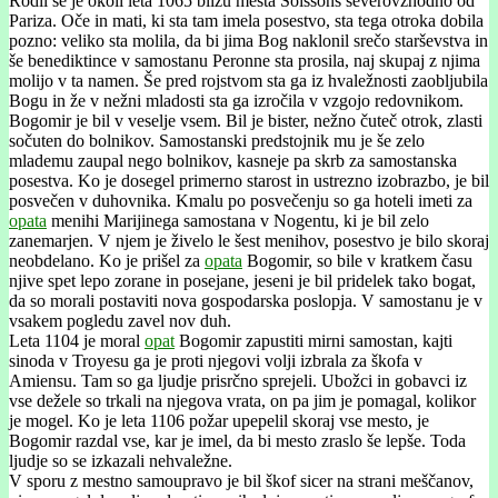
Rodil se je okoli leta 1065 blizu mesta Soissons severovzhodno od
Pariza. Oče in mati, ki sta tam imela posestvo, sta tega otroka dobila
pozno: veliko sta molila, da bi jima Bog naklonil srečo starševstva in
še benediktince v samostanu Peronne sta prosila, naj skupaj z njima
molijo v ta namen. Še pred rojstvom sta ga iz hvaležnosti zaobljubila
Bogu in že v nežni mladosti sta ga izročila v vzgojo redovnikom.
Bogomir je bil v veselje vsem. Bil je bister, nežno čuteč otrok, zlasti
sočuten do bolnikov. Samostanski predstojnik mu je še zelo
mlademu zaupal nego bolnikov, kasneje pa skrb za samostanska
posestva. Ko je dosegel primerno starost in ustrezno izobrazbo, je bil
posvečen v duhovnika. Kmalu po posvečenju so ga hoteli imeti za
opata
menihi Marijinega samostana v Nogentu, ki je bil zelo
zanemarjen. V njem je živelo le šest menihov, posestvo je bilo skoraj
neobdelano. Ko je prišel za
opata
Bogomir, so bile v kratkem času
njive spet lepo zorane in posejane, jeseni je bil pridelek tako bogat,
da so morali postaviti nova gospodarska poslopja. V samostanu je v
vsakem pogledu zavel nov duh.
Leta 1104 je moral
opat
Bogomir zapustiti mirni samostan, kajti
sinoda v Troyesu ga je proti njegovi volji izbrala za škofa v
Amiensu. Tam so ga ljudje prisrčno sprejeli. Ubožci in gobavci iz
vse dežele so trkali na njegova vrata, on pa jim je pomagal, kolikor
je mogel. Ko je leta 1106 požar upepelil skoraj vse mesto, je
Bogomir razdal vse, kar je imel, da bi mesto zraslo še lepše. Toda
ljudje so se izkazali nehvaležne.
V sporu z mestno samoupravo je bil škof sicer na strani meščanov,