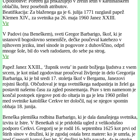
Upodobitve: Portreti ga prikazujejo v zrelih letih v kardinalskem
oblačilu, brez posebnih atributov.
Beatifikacija: Za blaženega ga je 6. julija 1771 razglasil papež
Klemen XIV., za svetnika pa 26. maja 1960 Janez XXIII.
Vir
V Padovi (na Beneškem), sveti Gregor Barbarigo, škof, ki je
ustanovil bogoslovno semenišče, dečke poučeval katehezo v
njihovem jeziku, imel sinode in pogovore z duhovščino, odprl
mnoge šole, bil do vseh radodaren, do sebe pa strog.
Vir
Papež Janez XXIII., ‘župnik sveta’ in pastir božjega ljudstva z vsem
srcem, je kot mlad zgodovinar proučeval življenje in delo Gregorija
Barbariga, ki je bil sredi 17. stoletja škof v Bergamu, Janezovi
rojstni škofiji. Občudoval je tega svetniškega nadpastirja in želel ga
postaviti našemu času za zgled posnemanja. Prav s tem namenom je
končal postopek njegove poti do oltarja in ga je leta 1960 prištel
med svetnike katoliške Cerkve ter določil, naj se njegov spomin
obhaja 18. junija.
Beneška plemiška rodbina Barbarigo, ki je dala današnjega svetnika,
izvira iz Istre. V Benetkah si je pridobila ugled z velikodušno
podporo Cerkvi. Gregorij se je rodil 16. septembra 1625 kot prvi od
štirih sinov v družini, ki je zgodaj ostala brez matere: ko je umrla, je
imel Gregorij komaj šest let. V družini je bila navada, da je otroke