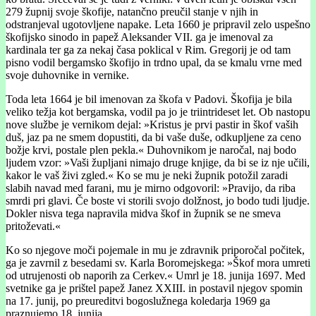
279 župnij svoje škofije, natančno preučil stanje v njih in
odstranjeval ugotovljene napake. Leta 1660 je pripravil zelo uspešno
škofijsko sinodo in papež Aleksander VII. ga je imenoval za
kardinala ter ga za nekaj časa poklical v Rim. Gregorij je od tam
pisno vodil bergamsko škofijo in trdno upal, da se kmalu vrne med
svoje duhovnike in vernike.
Toda leta 1664 je bil imenovan za škofa v Padovi. Škofija je bila
veliko težja kot bergamska, vodil pa jo je triintrideset let. Ob nastopu
nove službe je vernikom dejal: »Kristus je prvi pastir in škof vaših
duš, jaz pa ne smem dopustiti, da bi vaše duše, odkupljene za ceno
božje krvi, postale plen pekla.« Duhovnikom je naročal, naj bodo
ljudem vzor: »Vaši župljani nimajo druge knjige, da bi se iz nje učili,
kakor le vaš živi zgled.« Ko se mu je neki župnik potožil zaradi
slabih navad med farani, mu je mirno odgovoril: »Pravijo, da riba
smrdi pri glavi. Če boste vi storili svojo dolžnost, jo bodo tudi ljudje.
Dokler nisva tega napravila midva škof in župnik se ne smeva
pritoževati.«
Ko so njegove moči pojemale in mu je zdravnik priporočal počitek,
ga je zavrnil z besedami sv. Karla Boromejskega: »Škof mora umreti
od utrujenosti ob naporih za Cerkev.« Umrl je 18. junija 1697. Med
svetnike ga je prištel papež Janez XXIII. in postavil njegov spomin
na 17. junij, po preureditvi bogoslužnega koledarja 1969 ga
praznujemo 18. junija.