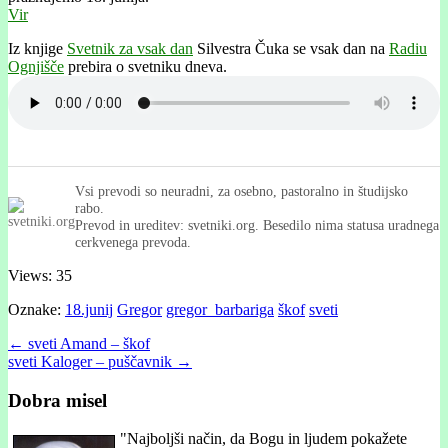
Vir
Iz knjige
Svetnik za vsak dan
Silvestra Čuka se vsak dan na
Radiu
Ognjišče
prebira o svetniku dneva.
Vsi prevodi so neuradni, za osebno, pastoralno in študijsko
rabo.
Prevod in ureditev: svetniki.org. Besedilo nima statusa uradnega
cerkvenega prevoda.
Views: 35
Oznake:
18.junij
Gregor
gregor_barbariga
škof
sveti
Post
← sveti Amand – škof
sveti Kaloger – puščavnik →
navigation
Dobra misel
"
Najboljši način, da Bogu in ljudem pokažete