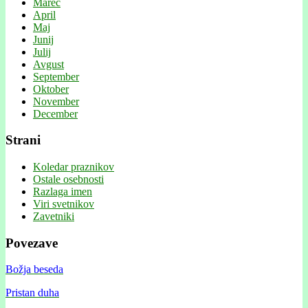
Marec
April
Maj
Junij
Julij
Avgust
September
Oktober
November
December
Strani
Koledar praznikov
Ostale osebnosti
Razlaga imen
Viri svetnikov
Zavetniki
Povezave
Božja beseda
Pristan duha