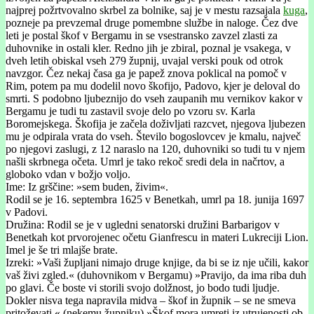
najprej požrtvovalno skrbel za bolnike, saj je v mestu razsajala
kuga
,
pozneje pa prevzemal druge pomembne službe in naloge. Čez dve
leti je postal škof v Bergamu in se vsestransko zavzel zlasti za
duhovnike in ostali kler. Redno jih je zbiral, poznal je vsakega, v
dveh letih obiskal vseh 279 župnij, uvajal verski pouk od otrok
navzgor. Čez nekaj časa ga je papež znova poklical na pomoč v
Rim, potem pa mu dodelil novo škofijo, Padovo, kjer je deloval do
smrti. S podobno ljubeznijo do vseh zaupanih mu vernikov kakor v
Bergamu je tudi tu zastavil svoje delo po vzoru sv. Karla
Boromejskega. Škofija je začela doživljati razcvet, njegova ljubezen
mu je odpirala vrata do vseh. Število bogoslovcev je kmalu, največ
po njegovi zaslugi, z 12 naraslo na 120, duhovniki so tudi tu v njem
našli skrbnega očeta. Umrl je tako rekoč sredi dela in načrtov, a
globoko vdan v božjo voljo.
Ime: Iz grščine: »sem buden, živim«.
Rodil se je 16. septembra 1625 v Benetkah, umrl pa 18. junija 1697
v Padovi.
Družina: Rodil se je v ugledni senatorski družini Barbarigov v
Benetkah kot prvorojenec očetu Gianfrescu in materi Lukreciji Lion.
Imel je še tri mlajše brate.
Izreki: »Vaši župljani nimajo druge knjige, da bi se iz nje učili, kakor
vaš živi zgled.« (duhovnikom v Bergamu) »Pravijo, da ima riba duh
po glavi. Če boste vi storili svojo dolžnost, jo bodo tudi ljudje.
Dokler nisva tega napravila midva
– škof in župnik – se ne smeva
pritoževati.« (nekemu župniku) »Škof mora umreti iz utrujenosti ob