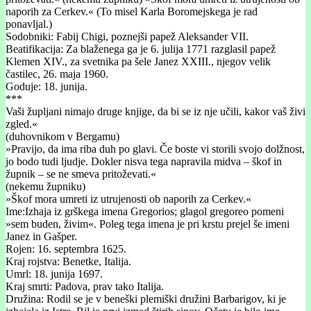
naporih za Cerkev.« (To misel Karla Boromejskega je rad
ponavljal.)
Sodobniki: Fabij Chigi, poznejši papež Aleksander VII.
Beatifikacija: Za blaženega ga je 6. julija 1771 razglasil papež
Klemen XIV., za svetnika pa šele Janez XXIII., njegov velik
častilec, 26. maja 1960.
Goduje: 18. junija.
***
Vaši župljani nimajo druge knjige, da bi se iz nje učili, kakor vaš živi
zgled.«
(duhovnikom v Bergamu)
»Pravijo, da ima riba duh po glavi. Če boste vi storili svojo dolžnost,
jo bodo tudi ljudje. Dokler nisva tega napravila midva – škof in
župnik – se ne smeva pritoževati.«
(nekemu župniku)
»Škof mora umreti iz utrujenosti ob naporih za Cerkev.«
Ime:Izhaja iz grškega imena Gregorios; glagol gregoreo pomeni
»sem buden, živim«. Poleg tega imena je pri krstu prejel še imeni
Janez in Gašper.
Rojen: 16. septembra 1625.
Kraj rojstva: Benetke, Italija.
Umrl: 18. junija 1697.
Kraj smrti: Padova, prav tako Italija.
Družina: Rodil se je v beneški plemiški družini Barbarigov, ki je