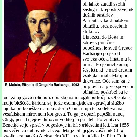
bil lahko zaradi svojih
zaslug in kreposti zavetnik
dušnih pastirjev.
Atributi: v kardinalskem
oblačilu, brez posebnih
atributov.
Ljubezen do Boga in
zdravo, prisrčno
pobožnost je sveti Gregor
Barbarigo prejel od
svojega očeta (mati mu je
umrla, ko je imel komaj
šest let), ki je med drugim
vsak dan molil Marijine
dnevnice. Oče sam ga je
pripravil na prvo spoved in
obhajilo, poskrbel pa je
tudi za njegovo solidno izobrazbo na mnogih področjih. Obetala se
mu je bleščeča kariera, saj je že osemnajstleten opravljal službo
tajnika pri beneškem ambasadorju Contariniju ter sodeloval na
vestfalskem mirovnem kongresu. Tu ga je opazil papeški nuncij
Chigi, postal njegov duhovni voditelj in prijatelj. Po vrnitvi v
Benetke se je vpisal v bogoslovje in bil s tridesetimi leti, leta 1655
posvečen za duhovnika. Istega leta je bil njegov zaščitnik Chigi
izvoljen za papeža Aleksandra VII. in ga je poklical v Rim. Tu je