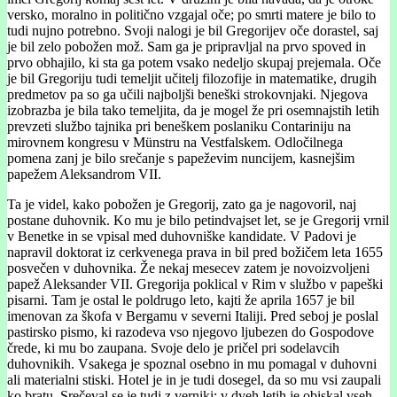
versko, moralno in politično vzgajal oče; po smrti matere je bilo to
tudi nujno potrebno. Svoji nalogi je bil Gregorijev oče dorastel, saj
je bil zelo pobožen mož. Sam ga je pripravljal na prvo spoved in
prvo obhajilo, ki sta ga potem vsako nedeljo skupaj prejemala. Oče
je bil Gregoriju tudi temeljit učitelj filozofije in matematike, drugih
predmetov pa so ga učili najboljši beneški strokovnjaki. Njegova
izobrazba je bila tako temeljita, da je mogel že pri osemnajstih letih
prevzeti službo tajnika pri beneškem poslaniku Contariniju na
mirovnem kongresu v Münstru na Vestfalskem. Odločilnega
pomena zanj je bilo srečanje s papeževim nuncijem, kasnejšim
papežem Aleksandrom VII.
Ta je videl, kako pobožen je Gregorij, zato ga je nagovoril, naj
postane duhovnik. Ko mu je bilo petindvajset let, se je Gregorij vrnil
v Benetke in se vpisal med duhovniške kandidate. V Padovi je
napravil doktorat iz cerkvenega prava in bil pred božičem leta 1655
posvečen v duhovnika. Že nekaj mesecev zatem je novoizvoljeni
papež Aleksander VII. Gregorija poklical v Rim v službo v papeški
pisarni. Tam je ostal le poldrugo leto, kajti že aprila 1657 je bil
imenovan za škofa v Bergamu v severni Italiji. Pred seboj je poslal
pastirsko pismo, ki razodeva vso njegovo ljubezen do Gospodove
črede, ki mu bo zaupana. Svoje delo je pričel pri sodelavcih
duhovnikih. Vsakega je spoznal osebno in mu pomagal v duhovni
ali materialni stiski. Hotel je in je tudi dosegel, da so mu vsi zaupali
ko bratu. Srečeval se je tudi z verniki: v dveh letih je obiskal vseh