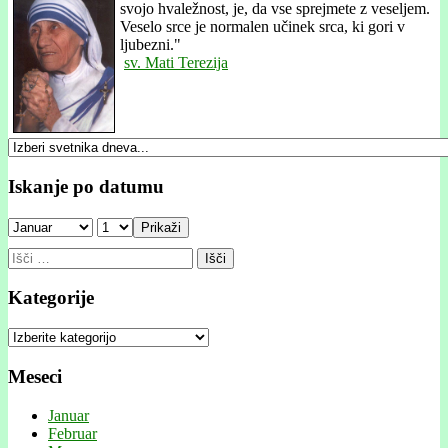
svojo hvaležnost, je, da vse sprejmete z veseljem.
Veselo srce je normalen učinek srca, ki gori v
ljubezni."
sv. Mati Terezija
Iskanje po datumu
Prikaži
Išči:
Kategorije
Kategorije
Meseci
Januar
Februar