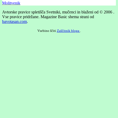
Molitvenik
Avtorske pravice spletišča Svetniki, mučenci in blaženi od © 2006 .
Vse pravice pridržane.
Magazine Basic shema strani od
bavotasan.com
.
Vsebino ščiti
Zaščitnik bloga
.