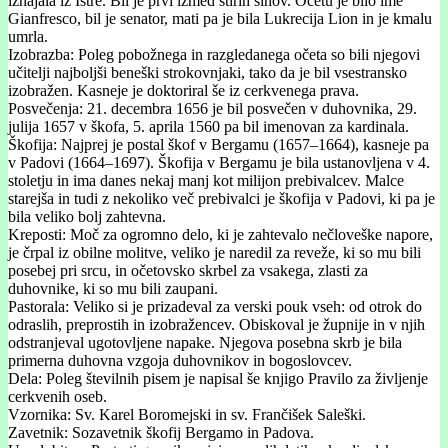
izhajala iz Istre. Bil je prvi izmed štirih sinov. Očetu je bilo ime
Gianfresco, bil je senator, mati pa je bila Lukrecija Lion in je kmalu
umrla.
Izobrazba: Poleg pobožnega in razgledanega očeta so bili njegovi
učitelji najboljši beneški strokovnjaki, tako da je bil vsestransko
izobražen. Kasneje je doktoriral še iz cerkvenega prava.
Posvečenja: 21. decembra 1656 je bil posvečen v duhovnika, 29.
julija 1657 v škofa, 5. aprila 1560 pa bil imenovan za kardinala.
Škofija: Najprej je postal škof v Bergamu (1657–1664), kasneje pa
v Padovi (1664–1697). Škofija v Bergamu je bila ustanovljena v 4.
stoletju in ima danes nekaj manj kot milijon prebivalcev. Malce
starejša in tudi z nekoliko več prebivalci je škofija v Padovi, ki pa je
bila veliko bolj zahtevna.
Kreposti: Moč za ogromno delo, ki je zahtevalo nečloveške napore,
je črpal iz obilne molitve, veliko je naredil za reveže, ki so mu bili
posebej pri srcu, in očetovsko skrbel za vsakega, zlasti za
duhovnike, ki so mu bili zaupani.
Pastorala: Veliko si je prizadeval za verski pouk vseh: od otrok do
odraslih, preprostih in izobražencev. Obiskoval je župnije in v njih
odstranjeval ugotovljene napake. Njegova posebna skrb je bila
primerna duhovna vzgoja duhovnikov in bogoslovcev.
Dela: Poleg številnih pisem je napisal še knjigo Pravilo za življenje
cerkvenih oseb.
Vzornika: Sv. Karel Boromejski in sv. Frančišek Saleški.
Zavetnik: Sozavetnik škofij Bergamo in Padova.