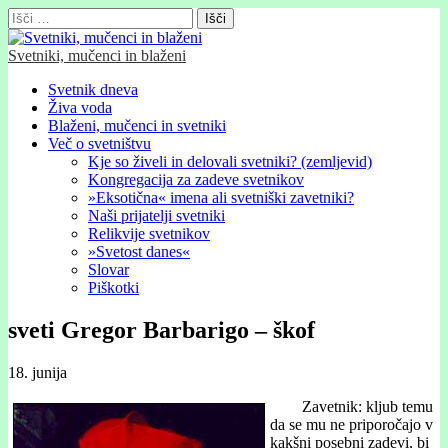
Išči:
Svetniki, mučenci in blaženi
Glavni
Skip
Svetnik dneva
to
Živa voda
meni
content
Blaženi, mučenci in svetniki
Več o svetništvu
Kje so živeli in delovali svetniki? (zemljevid)
Kongregacija za zadeve svetnikov
»Eksotična« imena ali svetniški zavetniki?
Naši prijatelji svetniki
Relikvije svetnikov
»Svetost danes«
Slovar
Piškotki
sveti Gregor Barbarigo – škof
18. junija
Zavetnik: kljub temu
da se mu ne priporočajo v
kakšni posebni zadevi, bi