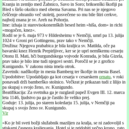
Kranju in zemljo med Žabnico, Savo in Soro; briksenški škofiji pa
Bled s širšo okolico med obema Savama. Pri nas se je njegovo
češčenje ohranilo več stoletij, posvečene so mu bile štiri cerkve,
najbolj znana je sv. Areh na Pohorju.
Ime: izhaja iz starovisokonemških besed heim »hiša, dom« in richi
»mogočen, knez«.
Rodil se je 6. maja 973 v Hildesheimu v Nemčiji, umrl pa 13. julija
1024 v Groni pri Gottingenu, prav tako v Nemčiji.
Družina: Njegova prababica je bila kraljica sv. Matilda, oče pa
bavarski knez Henrik Prepirljivec, ker se je uprl nemškemu cesarju
Otonu II. Mati, hči burgundskega vojvode Konrada, je bila Gizela,
prav tako je bilo ime tudi njegovi sestri. Poročil se je z grofico
Kunigundo. V zakonu nista imela otrok.
Zavetnik: nadškofije in mesta Bamberg ter škofije in mesta Basel.
Upodobitve: Upodabljajo ga kot cesarja v cesarskem
ornatu
, v roki
ponavadi drži bamberško stolnico. Večkrat je prikazan tudi z lilijo in
pa skupaj s svojo ženo, sv. Kunigundo.
Beatifikacija: Za svetnika ga je razglasil papež Evgen III. 12. marca
leta 1146, ljudstvo pa ga je častilo že veliko prej.
Goduje: 13. julija, po starem koledarju 15. julija, v Nemčiji pa
skupaj s svojo ženo sv. Kunigundo.
Vir
»Ko je bil sveti božji služabnik maziljen za kralja, se ni zadovoljil s
stiskami časnega kraljevanja. Hotel si je pridobiti večno krono, zato