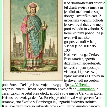
Kot rimsko-nemški cesar je
bil drugi svojega imena in
je edini med temi cesarji
dosegel svetniško čast. Z
uspešnimi vojnimi pohodi
je zavaroval državne meje
proti vzhodu in zahodu. S
tremi vojnimi pohodi pa je
uveljavil nemško
gospostvo tudi v Italiji.
Vladal je od 1002 do
1004.
Kot svetnika ga Cerkev ne
časti zaradi njegovih
državniških sposobnosti,
temveč v njem spoštuje
vladarja, ki je ves svoj
vpliv zastavil za Cerkev in
je slovel tudi po osebni
pobožnosti. Delal je čast svojemu vzgojitelju
sv. Volbenku
,
regensburškemu škofu. Sporazumno s svojo ženo
Kunigundo
je
cesar, zakon je ostal brez otrok, izročil svoje imetje Cerkvi in izbral
Kristusa za svojega dediča. Posebej je obdaroval v njegovem času
ustanovljeno škofijo v Bambergu in ji zgradil čudovito stolnico.
Kraljeve darovnice so ustvarile novi škofiji trdno gmotno osnovo.