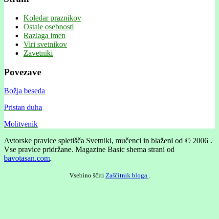
Koledar praznikov
Ostale osebnosti
Razlaga imen
Viri svetnikov
Zavetniki
Povezave
Božja beseda
Pristan duha
Molitvenik
Avtorske pravice spletišča Svetniki, mučenci in blaženi od © 2006 .
Vse pravice pridržane.
Magazine Basic shema strani od
bavotasan.com
.
Vsebino ščiti
Zaščitnik bloga
.