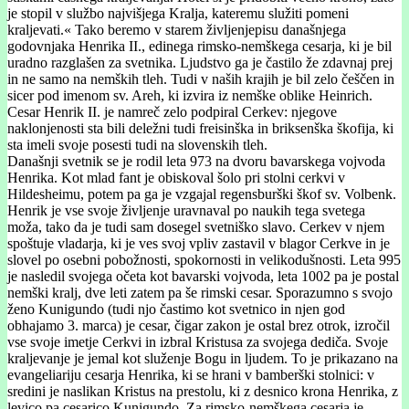
je stopil v službo najvišjega Kralja, kateremu služiti pomeni
kraljevati.« Tako beremo v starem življenjepisu današnjega
godovnjaka Henrika II., edinega rimsko-nemškega cesarja, ki je bil
uradno razglašen za svetnika. Ljudstvo ga je častilo že zdavnaj prej
in ne samo na nemških tleh. Tudi v naših krajih je bil zelo češčen in
sicer pod imenom sv. Areh, ki izvira iz nemške oblike Heinrich.
Cesar Henrik II. je namreč zelo podpiral Cerkev: njegove
naklonjenosti sta bili deležni tudi freisinška in briksenška škofija, ki
sta imeli svoje posesti tudi na slovenskih tleh.
Današnji svetnik se je rodil leta 973 na dvoru bavarskega vojvoda
Henrika. Kot mlad fant je obiskoval šolo pri stolni cerkvi v
Hildesheimu, potem pa ga je vzgajal regensburški škof sv. Volbenk.
Henrik je vse svoje življenje uravnaval po naukih tega svetega
moža, tako da je tudi sam dosegel svetniško slavo. Cerkev v njem
spoštuje vladarja, ki je ves svoj vpliv zastavil v blagor Cerkve in je
slovel po osebni pobožnosti, spokornosti in velikodušnosti. Leta 995
je nasledil svojega očeta kot bavarski vojvoda, leta 1002 pa je postal
nemški kralj, dve leti zatem pa še rimski cesar. Sporazumno s svojo
ženo Kunigundo (tudi njo častimo kot svetnico in njen god
obhajamo 3. marca) je cesar, čigar zakon je ostal brez otrok, izročil
vse svoje imetje Cerkvi in izbral Kristusa za svojega dediča. Svoje
kraljevanje je jemal kot služenje Bogu in ljudem. To je prikazano na
evangeliariju cesarja Henrika, ki se hrani v bamberški stolnici: v
sredini je naslikan Kristus na prestolu, ki z desnico krona Henrika, z
levico pa cesarico Kunigundo. Za rimsko-nemškega cesarja je