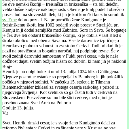
Še dve nemški škofiji – freisinška in briksenška – sta bili deležni
velikodušne kraljeve naklonjenosti. Obema je kralj podelil obsežno
posest tudi na slovenskih tleh, ki jih je kot koroški knez in sorodnik
sv. Eme
dobro poznal. Na priporočilo žene Kunigunde je
freisinškemu škofu leta 1002 podaril svojo posest v Stražišču pri
Kranju in ji dodal zemljišča med Žabnico, Soro in Savo. Še bogateje
je čez dve leti obdaril briksenško škofijo, ki je dobila v last Bled s
široko okolico med obema Savama. Vse te darovnice izpričujejo
Henrikovo globoko vdanost in zvestobo Cerkvi. Tudi pri darilih je
pazil na pravičnost in bogatim naročal, naj podpirajo revne. Še v
svoji zadnji darovnici samostanu v Fuldi pravi cesar, »da je naša
dolžnost dajati svetim božjim hišam od dobrin, ki nam jih je naklonil
Bog«.
Henrik je po dolgi bolezni umrl 13. julija 1024 blizu Göttingena.
Njegove posmrtne ostanke so prepeljali v Bamberg in jih položili k
počitku v njegovi stolnici. V začetku 15. stoletja je Tilmann
Riemenschneider izklesal za svetega cesarja sarkofag s prizori iz
njegovega življenja. Kot svetnika so ga častili tudi v cerkvah na
Slovenskem. Posvečene so mu bile štiri cerkve, med njimi je
posebno znana Sveti Areh na Pohorju.
Goduje 13. julija.
Vir
Sveti Henrik, rimski cesar, je s svojo ženo Kunigúndo delal za
reformo življenja v Cerkvi in za širjenje vere v Kristusa po vsej