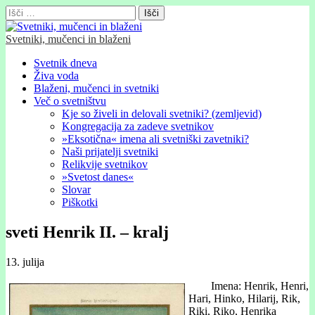
Išči:
Svetniki, mučenci in blaženi
Glavni
Skip
Svetnik dneva
to
Živa voda
meni
content
Blaženi, mučenci in svetniki
Več o svetništvu
Kje so živeli in delovali svetniki? (zemljevid)
Kongregacija za zadeve svetnikov
»Eksotična« imena ali svetniški zavetniki?
Naši prijatelji svetniki
Relikvije svetnikov
»Svetost danes«
Slovar
Piškotki
sveti Henrik II. – kralj
13. julija
Imena: Henrik, Henri,
Hari, Hinko, Hilarij, Rik,
Riki, Riko, Henrika