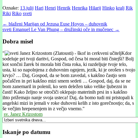
Oznake:
13.julij
Hari
Henri
Henrik
Henrika
Hilarij
Hinko
kralj
Rik
Riki
Riko
sveti
Post
← blaženi Marijan od Jezusa Euse Hoyos – duhovnik
sveti Emanuel Le Van Phung – družinski oče in mučenec →
navigation
Dobra misel
"
Kdor
sodeluje pri tvoji daritvi, Gospod, od česa bi moral biti čistejši? Bolj
kot sončni žarek bi morala biti čista roka, ki razdeljuje tvoje telo,
usta, ki so napolnjena z duhovnim ognjem, jezik, ki je orošen s tvojo
krvjo? … Daj, Gospod, da se bom zavedal, s kakšno častjo sem
počaščen in pri kakšno mizi smem sedeti … Gospod, daj, da se ne
bom zanemaril in polenil, ko sem deležen tako velike ljubezni in
časti! Kako željno se otročiči oklepajo materinih prsi in s kakšno
ihto prižemajo nanje svoja usteca! Daj, da bomo tudi mi pristopali k
angelski mizi in jemali v roke duhovni kelih z isto gorečnostjo; da, s
še večjim hrepenenjem in z večjo vnemo."
sv. Janez Krizostom
Iskanje po datumu