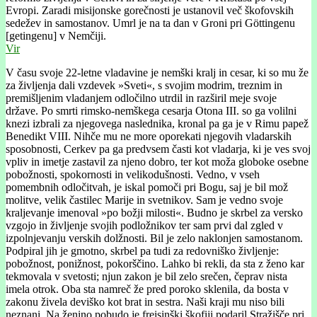
Evropi. Zaradi misijonske gorečnosti je ustanovil več škofovskih
sedežev in samostanov. Umrl je na ta dan v Groni pri Göttingenu
[getingenu] v Nemčiji.
Vir
V času svoje 22-letne vladavine je nemški kralj in cesar, ki so mu že
za življenja dali vzdevek »Sveti«, s svojim modrim, treznim in
premišljenim vladanjem odločilno utrdil in razširil meje svoje
države. Po smrti rimsko-nemškega cesarja Otona III. so ga volilni
knezi izbrali za njegovega naslednika, kronal pa ga je v Rimu papež
Benedikt VIII. Nihče mu ne more oporekati njegovih vladarskih
sposobnosti, Cerkev pa ga predvsem časti kot vladarja, ki je ves svoj
vpliv in imetje zastavil za njeno dobro, ter kot moža globoke osebne
pobožnosti, spokornosti in velikodušnosti. Vedno, v vseh
pomembnih odločitvah, je iskal pomoči pri Bogu, saj je bil mož
molitve, velik častilec Marije in svetnikov. Sam je vedno svoje
kraljevanje imenoval »po božji milosti«. Budno je skrbel za versko
vzgojo in življenje svojih podložnikov ter sam prvi dal zgled v
izpolnjevanju verskih dolžnosti. Bil je zelo naklonjen samostanom.
Podpiral jih je gmotno, skrbel pa tudi za redovniško življenje:
pobožnost, ponižnost, pokorščino. Lahko bi rekli, da sta z ženo kar
tekmovala v svetosti; njun zakon je bil zelo srečen, čeprav nista
imela otrok. Oba sta namreč že pred poroko sklenila, da bosta v
zakonu živela deviško kot brat in sestra. Naši kraji mu niso bili
neznani. Na ženino pobudo je freisinški škofiji podaril Stražišče pri