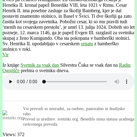
Henrika II. kronal papež Benedikt VIII. leta 1021 v Rimu. Cesar
Henrik II. ima posebne zasluge za škofiji Bamberg, kjer je dal
postaviti znamenito stolnico, in Basel v Švici. Ti dve škofiji ga zato
častita kot svojega zavetnika. Pobožni cesar, ki so mu pravili tudi
‘menih na cesarskem prestolu’, je umrl 13. julija 1024. Dobrih sto let
pozneje, 12. marca 1146, ga je papež Evgen III. razglasil za svetnika
skupaj z ženo Kunigundo. Oba sta pokopana v bamberški stolnici.
Sv. Henrika II. upodabljajo v cesarskem
ornatu
z bamberško
stolnico v roki.
Vir
Iz knjige
Svetnik za vsak dan
Silvestra Čuka se vsak dan na
Radiu
Ognjišče
prebira o svetniku dneva.
Vsi prevodi so neuradni, za osebno, pastoralno in študijsko
rabo.
Prevod in ureditev: svetniki.org. Besedilo nima statusa uradnega
cerkvenega prevoda.
Views: 372