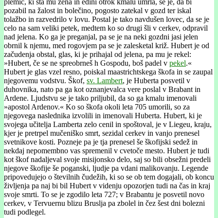
plemič, ki sta mu žena in edini otrok kmalu umrla, se je, da bi
pozabil na žalost in bolečino, pogosto zatekal v gozd ter iskal
tolažbo in razvedrilo v lovu. Postal je tako navdušen lovec, da se je
celo na sam veliki petek, medtem ko so drugi šli v cerkev, odpravil
nad jelena. Ko ga je preganjal, pa se je na neki gozdni jasi jelen
obrnil k njemu, med rogovjem pa se je zalesketal križ. Hubert je od
začudenja obstal, glas, ki je prihajal od jelena, pa mu je rekel:
»Hubert, če se ne spreobrneš h Gospodu, boš padel v
pekel
.«
Hubert je glas vzel resno, poiskal maastrichtskega škofa in se zaupal
njegovemu vodstvu. Škof,
sv. Lambert
, je Huberta posvetil v
duhovnika, nato pa ga kot oznanjevalca vere poslal v Brabant in
Ardene. Ljudstvu se je tako priljubil, da so ga kmalu imenovali
»apostol Ardenov.« Ko so škofa okoli leta 705 umorili, so za
njegovega naslednika izvolili in imenovali Huberta. Hubert, ki je
svojega učitelja Lamberta zelo cenil in spoštoval, je v Liegeu, kraju,
kjer je pretrpel mučeniško smrt, sezidal cerkev in vanjo prenesel
svetnikove kosti. Pozneje pa je tja prenesel še škofijski sedež in
nekdaj nepomembno vas spremenil v cvetoče mesto. Hubert je tudi
kot škof nadaljeval svoje misijonsko delo, saj so bili obsežni predeli
njegove škofije še poganski, ljudje pa vdani malikovanju. Legende
pripovedujejo o številnih čudežih, ki so se ob tem dogajali, ob koncu
življenja pa naj bi bil Hubert v videnju opozorjen tudi na čas in kraj
svoje smrti. To se je zgodilo leta 727; v Brabantu je posvetil novo
cerkev, v Tervuernu blizu Bruslja pa zbolel in čez šest dni bolezni
tudi podlegel.