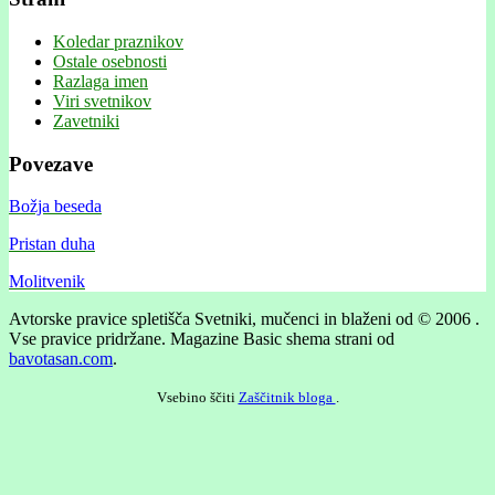
Koledar praznikov
Ostale osebnosti
Razlaga imen
Viri svetnikov
Zavetniki
Povezave
Božja beseda
Pristan duha
Molitvenik
Avtorske pravice spletišča Svetniki, mučenci in blaženi od © 2006 .
Vse pravice pridržane.
Magazine Basic shema strani od
bavotasan.com
.
Vsebino ščiti
Zaščitnik bloga
.