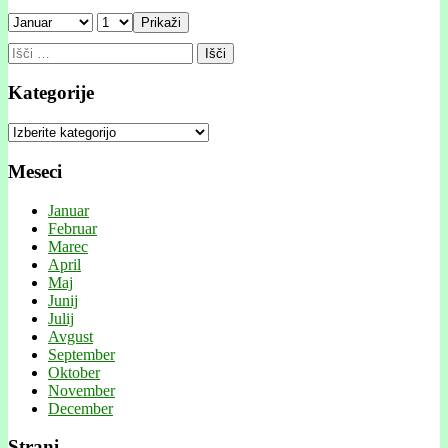
Prikaži
Išči:
Kategorije
Kategorije
Meseci
Januar
Februar
Marec
April
Maj
Junij
Julij
Avgust
September
Oktober
November
December
Strani