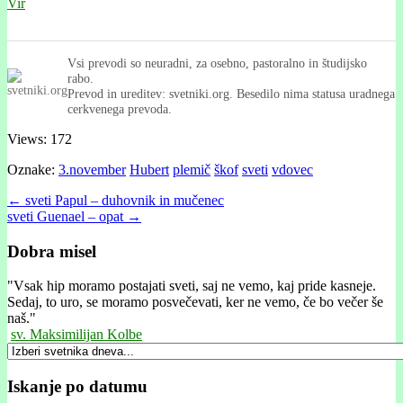
Vir
Vsi prevodi so neuradni, za osebno, pastoralno in študijsko
rabo.
Prevod in ureditev: svetniki.org. Besedilo nima statusa uradnega
cerkvenega prevoda.
Views: 172
Oznake:
3.november
Hubert
plemič
škof
sveti
vdovec
Post
← sveti Papul – duhovnik in mučenec
sveti Guenael – opat →
navigation
Dobra misel
"
Vsak hip moramo postajati sveti, saj ne vemo, kaj pride kasneje.
Sedaj, to uro, se moramo posvečevati, ker ne vemo, če bo večer še
naš."
sv. Maksimilijan Kolbe
Iskanje po datumu