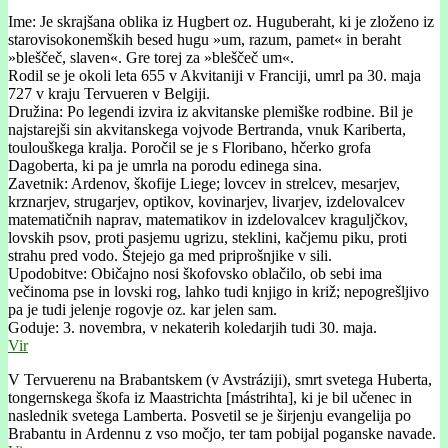
Ime: Je skrajšana oblika iz Hugbert oz. Huguberaht, ki je zloženo iz
starovisokonemških besed hugu »um, razum, pamet« in beraht
»bleščeč, slaven«. Gre torej za »bleščeč um«.
Rodil se je okoli leta 655 v Akvitaniji v Franciji, umrl pa 30. maja
727 v kraju Tervueren v Belgiji.
Družina: Po legendi izvira iz akvitanske plemiške rodbine. Bil je
najstarejši sin akvitanskega vojvode Bertranda, vnuk Kariberta,
toulouškega kralja. Poročil se je s Floribano, hčerko grofa
Dagoberta, ki pa je umrla na porodu edinega sina.
Zavetnik: Ardenov, škofije Liege; lovcev in strelcev, mesarjev,
krznarjev, strugarjev, optikov, kovinarjev, livarjev, izdelovalcev
matematičnih naprav, matematikov in izdelovalcev kraguljčkov,
lovskih psov, proti pasjemu ugrizu, steklini, kačjemu piku, proti
strahu pred vodo. Štejejo ga med priprošnjike v sili.
Upodobitve: Običajno nosi škofovsko oblačilo, ob sebi ima
večinoma pse in lovski rog, lahko tudi knjigo in križ; nepogrešljivo
pa je tudi jelenje rogovje oz. kar jelen sam.
Goduje: 3. novembra, v nekaterih koledarjih tudi 30. maja.
Vir
V Tervuerenu na Brabantskem (v Avstráziji), smrt svetega Huberta,
tongernskega škofa iz Maastrichta [mástrihta], ki je bil učenec in
naslednik svetega Lamberta. Posvetil se je širjenju evangelija po
Brabantu in Ardennu z vso močjo, ter tam pobijal poganske navade.