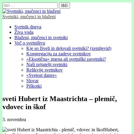
Išči:
Svetniki, mučenci in blaženi
Glavni
Skip
Svetnik dneva
to
Živa voda
meni
content
Blaženi, mučenci in svetniki
Več o svetništvu
Kje so živeli in delovali svetniki? (zemljevid)
Kongregacija za zadeve svetnikov
»Eksotična« imena ali svetniški zavetniki?
Naši prijatelji svetniki
Relikvije svetnikov
»Svetost danes«
Slovar
Piškotki
sveti Hubert iz Maastrichta – plemič,
vdovec in škof
3. novembra
Hubert,