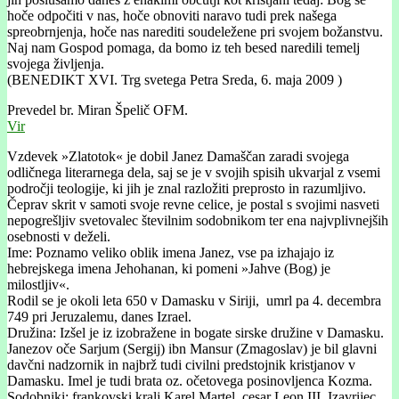
hoče odpočiti v nas, hoče obnoviti naravo tudi prek našega
spreobrnjenja, hoče nas narediti soudeležene pri svojem božanstvu.
Naj nam Gospod pomaga, da bomo iz teh besed naredili temelj
svojega življenja.
(BENEDIKT XVI. Trg svetega Petra Sreda, 6. maja 2009 )
Prevedel br. Miran Špelič OFM.
Vir
Vzdevek »Zlatotok« je dobil Janez Damaščan zaradi svojega
odličnega literarnega dela, saj se je v svojih spisih ukvarjal z vsemi
področji teologije, ki jih je znal razložiti preprosto in razumljivo.
Čeprav skrit v samoti svoje revne celice, je postal s svojimi nasveti
nepogrešljiv svetovalec številnim sodobnikom ter ena najvplivnejših
osebnosti v deželi.
Ime: Poznamo veliko oblik imena Janez, vse pa izhajajo iz
hebrejskega imena Jehohanan, ki pomeni »Jahve (Bog) je
milostljiv«.
Rodil se je okoli leta 650 v Damasku v Siriji, umrl pa 4. decembra
749 pri Jeruzalemu, danes Izrael.
Družina: Izšel je iz izobražene in bogate sirske družine v Damasku.
Janezov oče Sarjum (Sergij) ibn Mansur (Zmagoslav) je bil glavni
davčni nadzornik in najbrž tudi civilni predstojnik kristjanov v
Damasku. Imel je tudi brata oz. očetovega posinovljenca Kozma.
Sodobniki: frankovski kralj Karel Martel, cesar Leon III. Izavrijec,