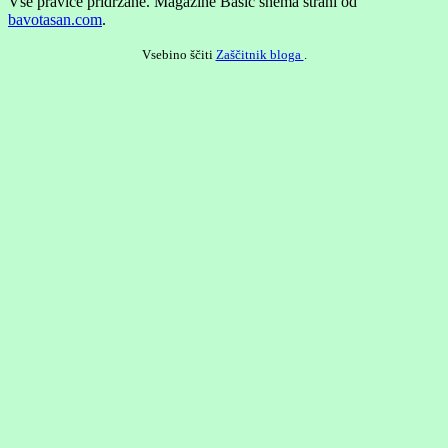
Vse pravice pridržane.
Magazine Basic shema strani od
bavotasan.com
.
Vsebino ščiti
Zaščitnik bloga
.