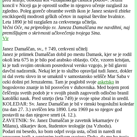
koncil v Niceji ga je oprostil sodbe in njegovo učenje razglasil za
zgledno. Poleg goreče obrambe svetih ikon je Janez sestavil zbirke
enciklopedij modrosti grških očetov in napisal številne hvalnice.
Leta 1890 je bil razglašen za cerkvenega učitelja.
Večni Oče, na priprošnjo sv. Janeza Damaščana me navdihni, naj
premišljujem o skrivnosti učlovečenja tvojega Sina.
Vir
Janez Damaščan, sv., † 749, cerkveni učitelj
Janez je priimek Damaščan dobil po mestu Damask, kjer se je rodil
okoli leta 675 in je bilo pod arabsko oblastjo. Oče, vzoren kristjan,
ki je tudi svojim otrokom posredoval versko vzgojo, je bil glavni
davčni nadzornik. Nekaj let je to službo opravljal tudi Janez, dokler
ni dal svetu slovo in se umaknil v samostansko selišče Mar Saba v
ozki dolini pri Jeruzalemu. Tam je poglobil svoje
asketsko
in
bogoslovno znanje in bil posvečen v duhovnika. Med bojem proti
češčenju svetih podob je v svojih pisnih zagovorih odločno branil
katoliški nauk. Pred smrtjo (leta 749) je svoje spise zbral in uredil.
KOLEDAR: Sv. Janez Damaščan je bil v rimski bogoslužni koledar
(na dan 27. 3.) uvrščen leta 1890. Leta 1969 pa so njegov god
postavili na dan njegove smrti (4. 12.).
ZAVETNIK: Sv. Janez Damaščan je zavetnik lekarnarjev (v
Milanu), slikarjev ikon, študentov teologije (na Vzhodu).
Podari mi besedo, ko bom odprl svoja usta, očisti in naredi mi
zgovoren jezik z ognjenim jezikom svojega Duha, da me bo tvoja