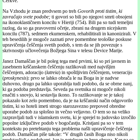
Cerkve.
Na Vzhodu je znan predvsem po treh
Govorih proti tistim, ki
zavračajo svete podobe;
ti govori so bili po njegovi smrti obsojeni
na ikonoklastičnem koncilu v Hieriji (754). Bili pa so tudi temeljni
razlog, da so ga pravoverni očetje, zbrani na drugem nicejskem
koncilu (787), sedmem ekumenskem, rehabilitirali in kanonizirali. V
teh besedilih je mogoče zaznati prve pomembne teološke poskuse
upravičenja češčenja svetih podob, s tem da se jih povezuje s
skrivnostjo učlovečenja Božjega Sina v telesu Device Marije.
Janez Damaščan je bil poleg tega med prvimi, ki so pri javnem in
zasebnem krščanskem češčenju razlikovali med najvišjim
češčenjem, adoracijo (
latreia
) in spoštljivim češčenjem, veneracijo
(
proskynesis
): prvo se lahko obrača le na Boga in je nadvse
duhovno, drugo pa lahko uporablja tudi podobo, da se obrne nanj,
ki ga podoba predstavlja. Seveda pa svetnika ni mogoče nikoli
enačiti s snovjo, ki sestavlja ikono. To razlikovanje se je takoj
pokazalo kot zelo pomembno, da je na krščanski način odgovorilo
tistim, ki so hoteli imeti strogo starozavezno prepoved obredne
uporabe podob za splošno in večno veljavno. O tem so na veliko
razpravljali tudi v islamskem svetu, ki je sprejel to judovsko izročilo
popolne izključitve podob v bogočastju. Kristjani pa so v tem
kontekstu po pretehtanju tega problema našli upravičenje češčenja
podob. Damaščan piše takole: “V drugih časih Boga niso nikoli
predstavljali s podobami, ker je netelesen in brez obraza. Ker pa so