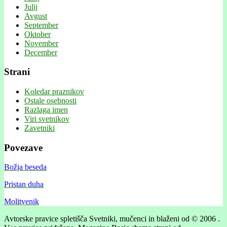
Julij
Avgust
September
Oktober
November
December
Strani
Koledar praznikov
Ostale osebnosti
Razlaga imen
Viri svetnikov
Zavetniki
Povezave
Božja beseda
Pristan duha
Molitvenik
Avtorske pravice spletišča Svetniki, mučenci in blaženi od © 2006 .