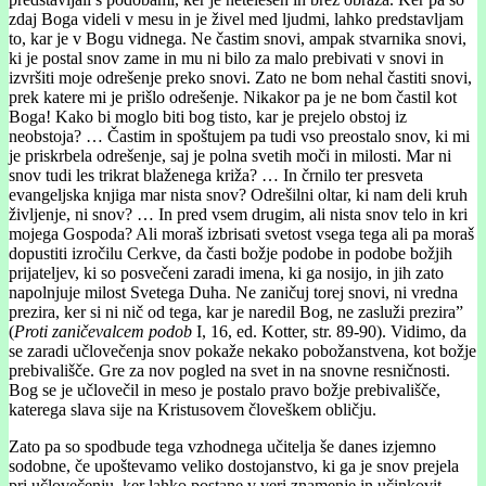
zdaj Boga videli v mesu in je živel med ljudmi, lahko predstavljam
to, kar je v Bogu vidnega. Ne častim snovi, ampak stvarnika snovi,
ki je postal snov zame in mu ni bilo za malo prebivati v snovi in
izvršiti moje odrešenje preko snovi. Zato ne bom nehal častiti snovi,
prek katere mi je prišlo odrešenje. Nikakor pa je ne bom častil kot
Boga! Kako bi moglo biti bog tisto, kar je prejelo obstoj iz
neobstoja? … Častim in spoštujem pa tudi vso preostalo snov, ki mi
je priskrbela odrešenje, saj je polna svetih moči in milosti. Mar ni
snov tudi les trikrat blaženega križa? … In črnilo ter presveta
evangeljska knjiga mar nista snov? Odrešilni oltar, ki nam deli kruh
življenje, ni snov? … In pred vsem drugim, ali nista snov telo in kri
mojega Gospoda? Ali moraš izbrisati svetost vsega tega ali pa moraš
dopustiti izročilu Cerkve, da časti božje podobe in podobe božjih
prijateljev, ki so posvečeni zaradi imena, ki ga nosijo, in jih zato
napolnjuje milost Svetega Duha. Ne zaničuj torej snovi, ni vredna
prezira, ker si ni nič od tega, kar je naredil Bog, ne zasluži prezira”
(
Proti zaničevalcem podob
I, 16, ed. Kotter, str. 89-90). Vidimo, da
se zaradi učlovečenja snov pokaže nekako pobožanstvena, kot božje
prebivališče. Gre za nov pogled na svet in na snovne resničnosti.
Bog se je učlovečil in meso je postalo pravo božje prebivališče,
katerega slava sije na Kristusovem človeškem obličju.
Zato pa so spodbude tega vzhodnega učitelja še danes izjemno
sodobne, če upoštevamo veliko dostojanstvo, ki ga je snov prejela
pri učlovečenju, ker lahko postane v veri znamenje in učinkovit