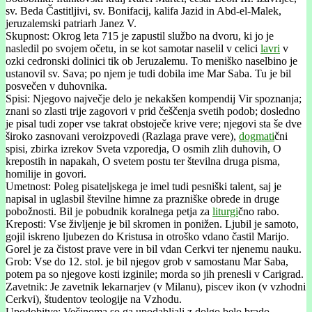
sv. Beda Častitljivi, sv. Bonifacij, kalifa Jazid in Abd-el-Malek,
jeruzalemski patriarh Janez V.
Skupnost: Okrog leta 715 je zapustil službo na dvoru, ki jo je
nasledil po svojem očetu, in se kot samotar naselil v celici
lavri
v
ozki cedronski dolinici tik ob Jeruzalemu. To meniško naselbino je
ustanovil sv. Sava; po njem je tudi dobila ime Mar Saba. Tu je bil
posvečen v duhovnika.
Spisi: Njegovo največje delo je nekakšen kompendij Vir spoznanja;
znani so zlasti trije zagovori v prid češčenja svetih podob; dosledno
je pisal tudi zoper vse takrat obstoječe krive vere; njegovi sta še dve
široko zasnovani veroizpovedi (Razlaga prave vere),
dogmati
čni
spisi, zbirka izrekov Sveta vzporedja, O osmih zlih duhovih, O
krepostih in napakah, O svetem postu ter številna druga pisma,
homilije in govori.
Umetnost: Poleg pisateljskega je imel tudi pesniški talent, saj je
napisal in uglasbil številne himne za prazniške obrede in druge
pobožnosti. Bil je pobudnik koralnega petja za
liturgi
čno rabo.
Kreposti: Vse življenje je bil skromen in ponižen. Ljubil je samoto,
gojil iskreno ljubezen do Kristusa in otroško vdano častil Marijo.
Gorel je za čistost prave vere in bil vdan Cerkvi ter njenemu nauku.
Grob: Vse do 12. stol. je bil njegov grob v samostanu Mar Saba,
potem pa so njegove kosti izginile; morda so jih prenesli v Carigrad.
Zavetnik: Je zavetnik lekarnarjev (v Milanu), piscev ikon (v vzhodni
Cerkvi), študentov teologije na Vzhodu.
Upodobitve: Večinoma so ga upodabljali z dolgo belo brado,