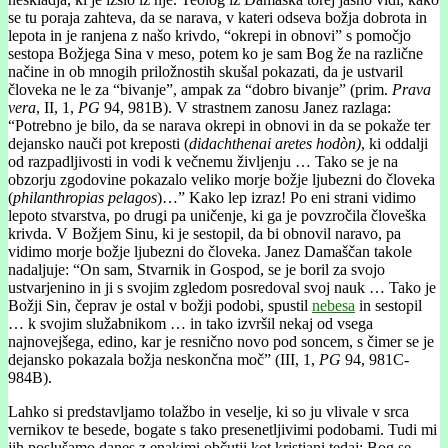
se tu poraja zahteva, da se narava, v kateri odseva božja dobrota in
lepota in je ranjena z našo krivdo, “okrepi in obnovi” s pomočjo
sestopa Božjega Sina v meso, potem ko je sam Bog že na različne
načine in ob mnogih priložnostih skušal pokazati, da je ustvaril
človeka ne le za “bivanje”, ampak za “dobro bivanje” (prim.
Prava
vera
, II, 1,
PG
94, 981B). V strastnem zanosu Janez razlaga:
“Potrebno je bilo, da se narava okrepi in obnovi in da se pokaže ter
dejansko nauči pot kreposti (
didachthenai aretes hodòn)
, ki oddalji
od razpadljivosti in vodi k večnemu življenju … Tako se je na
obzorju zgodovine pokazalo veliko morje božje ljubezni do človeka
(
philanthropias pelagos
)…” Kako lep izraz! Po eni strani vidimo
lepoto stvarstva, po drugi pa uničenje, ki ga je povzročila človeška
krivda. V Božjem Sinu, ki je sestopil, da bi obnovil naravo, pa
vidimo morje božje ljubezni do človeka. Janez Damaščan takole
nadaljuje: “On sam, Stvarnik in Gospod, se je boril za svojo
ustvarjenino in ji s svojim zgledom posredoval svoj nauk … Tako je
Božji Sin, čeprav je ostal v božji podobi, spustil
nebesa
in sestopil
… k svojim služabnikom … in tako izvršil nekaj od vsega
najnovejšega, edino, kar je resnično novo pod soncem, s čimer se je
dejansko pokazala božja neskončna moč” (III, 1,
PG
94, 981C-
984B).
Lahko si predstavljamo tolažbo in veselje, ki so ju vlivale v srca
vernikov te besede, bogate s tako presenetljivimi podobami. Tudi mi
jih poslušamo danes z enakimi občutji kot kristjani tedaj: Bog se