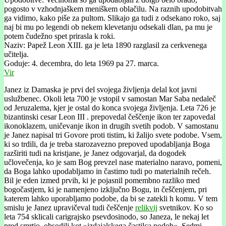
pogosto v vzhodnjaškem meniškem oblačilu. Na raznih upodobitvah
ga vidimo, kako piše za pultom. Slikajo ga tudi z odsekano roko, saj
naj bi mu po legendi ob nekem klevetanju odsekali dlan, pa mu je
potem čudežno spet prirasla k roki.
Naziv: Papež Leon XIII. ga je leta 1890 razglasil za cerkvenega
učitelja.
Goduje: 4. decembra, do leta 1969 pa 27. marca.
Vir
Janez iz Damaska je prvi del svojega življenja delal kot javni
uslužbenec. Okoli leta 700 je vstopil v samostan Mar Saba nedaleč
od Jeruzalema, kjer je ostal do konca svojega življenja. Leta 726 je
bizantinski cesar Leon III . prepovedal češčenje ikon ter zapovedal
ikonoklazem, uničevanje ikon in drugih svetih podob. V samostanu
je Janez napisal tri Govore proti tistim, ki žalijo svete podobe. Vsem,
ki so trdili, da je treba starozavezno prepoved upodabljanja Boga
razširiti tudi na kristjane, je Janez odgovarjal, da dogodek
učlovečenja, ko je sam Bog prevzel nase materialno naravo, pomeni,
da Boga lahko upodabljamo in častimo tudi po materialnih rečeh.
Bil je eden izmed prvih, ki je pojasnil pomembno razliko med
bogočastjem, ki je namenjeno izključno Bogu, in češčenjem, pri
katerem lahko uporabljamo podobe, da bi se zatekli h komu. V tem
smislu je Janez upravičeval tudi češčenje
relikvij
svetnikov. Ko so
leta 754 sklicali carigrajsko psevdosinodo, so Janeza, le nekaj let
pred smrtjo, obsodili kot »izdajalskega častilca podob«. Sedmi