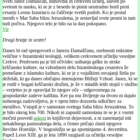
Sveti Janez Damaščan, duhovnik in cerkveni učitelj, slaven po
svetosti in nauku, ki se je z besedo in pismi neutrudno boril proti
cesarju Leonu Izauriacu za čaščenje svetih podob. Ko je postal
menih v Mar Saba blizu Jeruzalema, je sestavljal svete pesmi in tam
tudi počiva. Njegovo telo je bilo na ta dan pokopano.
Vir
Dragi bratje in sestre!
Danes bi rad spregovoril o Janezu Damaščanu, osebnosti enkratne
veličine v bizantinski teologiji, velikem cerkvenem učitelju vesoljne
Cerkve. Predvsem pa je bil očividec usihanja grške in sirske
krščanske kulture, na vzhodnem delu bizantinskega cesarstva že
pomešane z islamsko kulturo, ki se je z vojaškimi osvajanji širila po
deželah, ki ga danes običajno imenujemo Bližnji Vzhod. Janez, ki se
je rodil v bogati krščanski družini, je že v mladih letih stopil v službo
– verjetno jo je opravljal že njegov oče – odgovornega za
gospodarske zadeve kalifata. Ker pa mu življenje na dvoru ni dajalo
nobenega zadovoljstva, je v njem hitro dozorela odločitev za
meništvo. Vstopil je v samostan svetega Saba blizu Jeruzalema. To
je bilo okrog leta 700. Nikoli ni zapustil samostana in se je z vsemi
močmi posvetil
askezi
in književni dejavnosti, a ni zanemarjal niti
nekakšnega pastoralnega dela, o čemer pričajo zlasti njegove
številne
Homilije
. V bogoslužju se ga spominjamo 4. decembra.
Papež Leon XIII. ga je leta 1890 razglasil za učitelja vesoljne