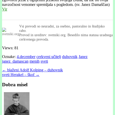
navzočnost venomer spremljala s pogledom. (sv. Janez Damaščan)
Vir
Vsi prevodi so neuradni, za osebno, pastoralno in študijsko
rabo.
Prevod in ureditev: svetniki.org. Besedilo nima statusa uradnega
cerkvenega prevoda.
Views: 81
Oznake:
4.december
cerkveni učitelj
duhovnik
Janez
janez_damascan
menih
sveti
Post
← blaženi Adolf Kolping – duhovnik
sveti Herakel – škof →
navigation
Dobra misel