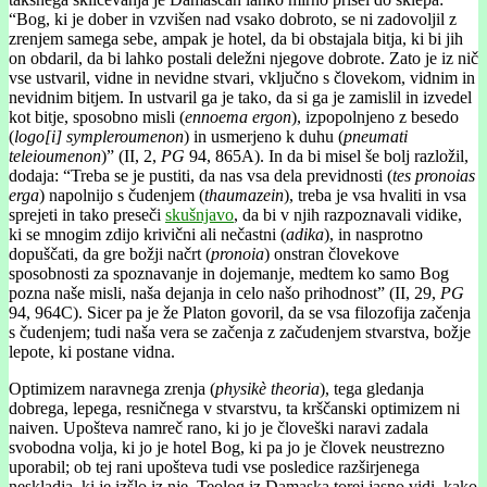
“Bog, ki je dober in vzvišen nad vsako dobroto, se ni zadovoljil z
zrenjem samega sebe, ampak je hotel, da bi obstajala bitja, ki bi jih
on obdaril, da bi lahko postali deležni njegove dobrote. Zato je iz nič
vse ustvaril, vidne in nevidne stvari, vključno s človekom, vidnim in
nevidnim bitjem. In ustvaril ga je tako, da si ga je zamislil in izvedel
kot bitje, sposobno misli (
ennoema ergon
), izpopolnjeno z besedo
(
logo[i] sympleroumenon
) in usmerjeno k duhu (
pneumati
teleioumenon
)” (II, 2,
PG
94, 865A). In da bi misel še bolj razložil,
dodaja: “Treba se je pustiti, da nas vsa dela previdnosti (
tes pronoias
erga
) napolnijo s čudenjem (
thaumazein
), treba je vsa hvaliti in vsa
sprejeti in tako preseči
skušnjavo
, da bi v njih razpoznavali vidike,
ki se mnogim zdijo krivični ali nečastni (
adika
), in nasprotno
dopuščati, da gre božji načrt (
pronoia
) onstran človekove
sposobnosti za spoznavanje in dojemanje, medtem ko samo Bog
pozna naše misli, naša dejanja in celo našo prihodnost” (II, 29,
PG
94, 964C). Sicer pa je že Platon govoril, da se vsa filozofija začenja
s čudenjem; tudi naša vera se začenja z začudenjem stvarstva, božje
lepote, ki postane vidna.
Optimizem naravnega zrenja (
physikè theoria
), tega gledanja
dobrega, lepega, resničnega v stvarstvu, ta krščanski optimizem ni
naiven. Upošteva namreč rano, ki jo je človeški naravi zadala
svobodna volja, ki jo je hotel Bog, ki pa jo je človek neustrezno
uporabil; ob tej rani upošteva tudi vse posledice razširjenega
neskladja, ki je izšlo iz nje. Teolog iz Damaska torej jasno vidi, kako