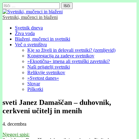
Išči:
Svetniki, mučenci in blaženi
Glavni
Skip
Svetnik dneva
to
Živa voda
meni
content
Blaženi, mučenci in svetniki
Več o svetništvu
Kje so živeli in delovali svetniki? (zemljevid)
Kongregacija za zadeve svetnikov
»Eksotična« imena ali svetniški zavetniki?
Naši prijatelji svetniki
Relikvije svetnikov
»Svetost danes«
Slovar
Piškotki
sveti Janez Damaščan – duhovnik,
cerkveni učitelj in menih
4. decembra
Njegovi spisi: