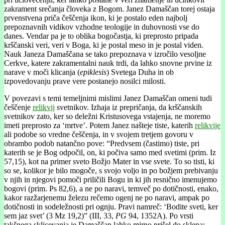
zakrament srečanja človeka z Bogom. Janez Damaščan torej ostaja
prvenstvena priča češčenja ikon, ki je postalo eden najbolj
prepoznavnih vidikov vzhodne teologije in duhovnosti vse do
danes. Vendar pa je to oblika bogočastja, ki preprosto pripada
krščanski veri, veri v Boga, ki je postal meso in je postal viden.
Nauk Janeza Damaščana se tako prepoznava v izročilo vesoljne
Cerkve, katere zakramentalni nauk trdi, da lahko snovne prvine iz
narave v moči klicanja (
epiklesis
) Svetega Duha in ob
izpovedovanju prave vere postanejo nosilci milosti.
V povezavi s temi temeljnimi mislimi Janez Damaščan omeni tudi
češčenje
relikvij
svetnikov. Izhaja iz prepričanja, da krščanskih
svetnikov zato, ker so deležni Kristusovega vstajenja, ne moremo
imeti preprosto za ‘mrtve’. Potem Janez našteje tiste, katerih
relikvije
ali podobe so vredne češčenja, in v svojem tretjem govoru v
obrambo podob natančno pove: “Predvsem (častimo) tiste, pri
katerih se je Bog odpočil, on, ki počiva samo med svetimi (prim. Iz
57,15), kot na primer sveto Božjo Mater in vse svete. To so tisti, ki
so se, kolikor je bilo mogoče, s svojo voljo in po božjem prebivanju
v njih in njegovi pomoči priličili Bogu in ki jih resnično imenujemo
bogovi (prim. Ps 82,6), a ne po naravi, temveč po dotičnosti, enako,
kakor razžarjenemu železu rečemo ogenj ne po naravi, ampak po
dotičnosti in sodeležnosti pri ognju. Pravi namreč: ‘Bodite sveti, ker
sem jaz svet’ (3 Mz 19,2)” (III, 33,
PG
94, 1352A). Po vrsti
takšnega sklicevanja je Damaščan lahko mirno prišel do sklepa: