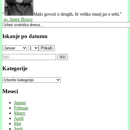
"
Malo govori o drugih, še veliko manj pa o sebi."
sv. Janez Bosco
Iskanje po datumu
Prikaži
Išči:
Kategorije
Kategorije
Meseci
Januar
Februar
Marec
April
Maj
Junij