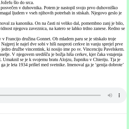
 Jožefu šlo do srca.
811 posvečen v duhovnika. Potem je nastopil svojo prvo duhovniško
 pomagal ljudem v vseh njihovih potrebah in stiskah. Njegovo geslo je
enoval za kanonika. On na časti ni veliko dal, pomembno zanj je bilo,
revidnost njegova zaveznica, na katero se lahko trdno zanese. Redno se
v v Francijo družina Gonnet. Ob mladem paru se je stiskalo troje
 Najprej le najel dve sobi v hiši nasproti cerkve in vanju sprejel prve
vo jedro družbe vincentink, ki nosijo ime po sv. Vincenciju Pavelskem.
aselje. V njegovem središču je božja hiša cerkev, kjer čaka vstajenja
t. Umaknil se je k svojemu bratu Alojzu, župniku v Chieriju. Tja je
ga je leta 1934 prištel med svetnike. Imenoval ga je ‘genija dobrote’