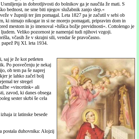
 Usmiljenja in dobrotljivosti do bolnikov ga je naučila že mati. S
ško bednost, ne sme biti njegov služabnik zanjo slep.«
veže v župniji ter jim pomagal. Leta 1827 pa je začutil v sebi ob
udem, ki nimajo nikogar in si ne morejo pomagati, pripravim dom in
 pred mestom in jo imenoval »hišica božje previdnosti«. Cottolengo je
 ljudem. Veliko pozornost je namenjal tudi njihovi vzgoji.
rišla, včasih že v skrajni sili, vendar še pravočasno.
 papež Pij XI. leta 1934.
 saj je že kot petleten
nik. Po posvečenju je nekaj
jo, ob tem pa še naprej
jer je lahko začel bolj
jemal ter stregel
ružbe »vincetink« ali
sti, zavod, ki danes obsega
oleg sester skrbi še cela
zhaja iz latinske besede
a postala duhovnika: Alojzij