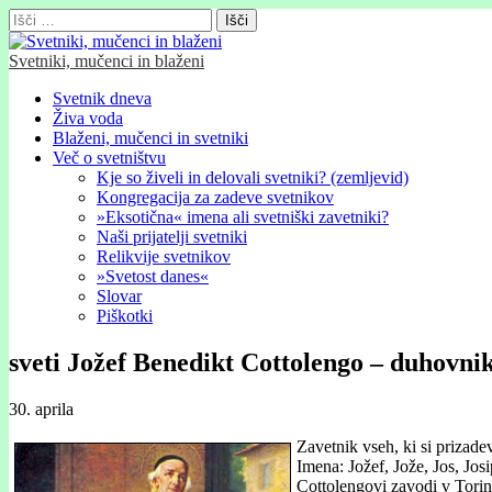
Išči:
Svetniki, mučenci in blaženi
Glavni
Skip
Svetnik dneva
to
Živa voda
meni
content
Blaženi, mučenci in svetniki
Več o svetništvu
Kje so živeli in delovali svetniki? (zemljevid)
Kongregacija za zadeve svetnikov
»Eksotična« imena ali svetniški zavetniki?
Naši prijatelji svetniki
Relikvije svetnikov
»Svetost danes«
Slovar
Piškotki
sveti Jožef Benedikt Cottolengo – duhovni
30. aprila
Zavetnik vseh, ki si prizade
Imena: Jožef, Jože, Jos, Josi
Cottolengovi zavodi v Torinu