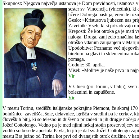
Skupnost: Njegova največja ustanova je Dom previdnosti, ustanova v Tu
sester sv. Vincencija (vincetink), ki
hčere Dobrega pastirja, eremite rož
Geslo: »Kristusova ljubezen nas pri
Zavetnik: Vseh, ki si prizadevajo ure
Kreposti: Že kot otroka ga je mati v
naloga. Druga, zanj zelo značilna l
otroško vdanim zaupanjem v Marijin
Upodobitve: Poznamo več njegovih u
biretom na glavi in sklenjenima rokam
pomaga.
Goduje: 30. aprila.
Misel: »Molitev je naše prvo in na
Vir
V Chieri (pri Torinu, v Italiji), sv
boleznimi in zapuščene.
Vir
V mestu Torinu, središču italijanske pokrajine Piemont, že skoraj 170 l
bolnišnice, zavetišča, šole, delavnice, igrišča v sredini pa je cerkev
človeških bitij, ki so telesno in duševno prizadeti in jih drugje nočejo 
Jožef Cottolengo. Vedno pa je med njimi nekaj stotin prostovoljcev raz
vodilo so besede apostola Pavla, ki jih je dal sv. Jožef Cottolengo zap
mestu Bra južno od Torina kot prvi od dvanajstih otrok družine, v kater