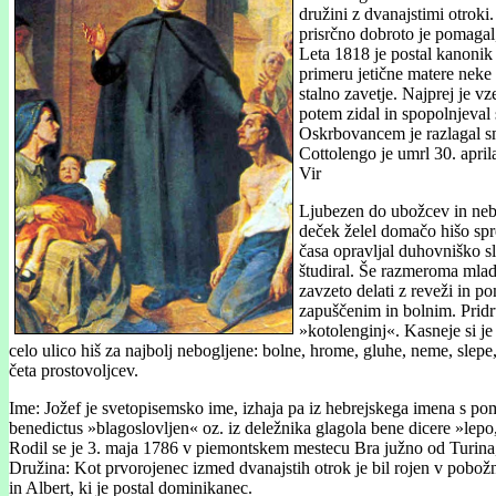
družini z dvanajstimi otroki.
prisrčno dobroto je pomagal,
Leta 1818 je postal kanonik 
primeru jetične matere neke 
stalno zavetje. Najprej je v
potem zidal in spopolnjeval 
Oskrbovancem je razlagal smis
Cottolengo je umrl 30. april
Vir
Ljubezen do ubožcev in nebog
deček želel domačo hišo spre
časa opravljal duhovniško s
študiral. Še razmeroma mlade
zavzeto delati z reveži in p
zapuščenim in bolnim. Pridru
»kotolenginj«. Kasneje si je
celo ulico hiš za najbolj nebogljene: bolne, hrome, gluhe, neme, slep
četa prostovoljcev.
Ime: Jožef je svetopisemsko ime, izhaja pa iz hebrejskega imena s p
benedictus »blagoslovljen« oz. iz deležnika glagola bene dicere »lepo, 
Rodil se je 3. maja 1786 v piemontskem mestecu Bra južno od Turina, 
Družina: Kot prvorojenec izmed dvanajstih otrok je bil rojen v pobožni
in Albert, ki je postal dominikanec.