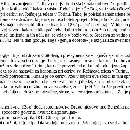
 Bil je prvorojenec. Tudi dva mlajša brata sta izbrala duhovniški poklic.
 kjer koli je videl kakšno stisko. Rekel si je: »Če Bog vidi vsako člove
pri cerkvi sv. Rešnjega telesa v Torinu. Takoj je poiskal zanemarjene re
francoske družine, ki je nikjer niso hoteli sprejeti: Marija hoče, da lj
zel v najem dve sobi blizu cerkve, leta 1832 pa kočico v kraju Valdocco
svoj zavod, kakor je bilo pač treba dati streho in postrežbo nebogljenim
el trpljenja in jih učil, naj se vdajo v božjo voljo. Sredstva so vedno p
a 1842. Na ta dan goduje. Tega »genija dobrote« je razglasil za svetnika
ljenih je bila Jožefu Cottolengu privzgojena že v najnežnejši mladosti,
meniti v zavetišče zanje. To željo je kasneje uresničil kot mlad duhov
lužbo v domačem Turinu, kasneje prevzel nekoliko bolj oddaljeno župni
ga so ga nastavili za kanonika pri cerkvi sv. Rešnjega telesa v Turinu, k
omoči potrebnimi. Kmalu je ob cerkvi vzel v najem dve sobici in tam spre
žili so se mu še neka mlada vdova in nekaj deklet, kar je bil začetek d
 v kraju Valdocco izbral novo zavetišče, zrasla je Hišica božje previdno
e, pohabljene, duševno prizadete, sirote, zanemarjeno mladino … Zanje p
omenom »naj (Bog) doda (potomstvo)«. Drugo njegovo ime Benedikt pa i
spodobno govoriti, hvaliti; blagoslavljati«.
umrl pa 30. aprila 1842 Chieriju pri Turinu.
 družini, ki je pripadala srednjemu razredu. Poleg njega sta še dva brat