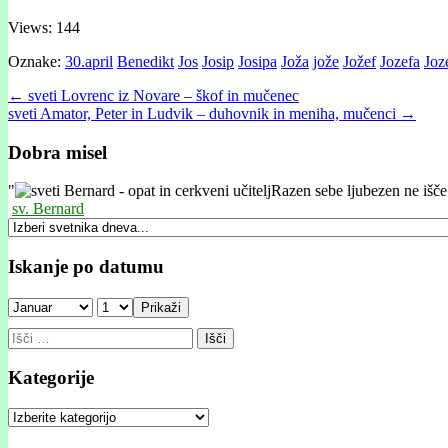
Views: 144
Oznake:
30.april
Benedikt
Jos
Josip
Josipa
Joža
jože
Jožef
Jozefa
Joz
Post
← sveti Lovrenc iz Novare – škof in mučenec
sveti Amator, Peter in Ludvik – duhovnik in meniha, mučenci →
navigation
Dobra misel
"
Razen sebe ljubezen ne išče 
sv. Bernard
Iskanje po datumu
Prikaži
Išči:
Kategorije
Kategorije