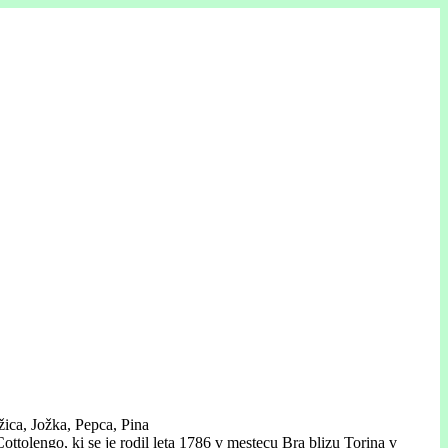
ožica, Jožka, Pepca, Pina
ttolengo, ki se je rodil leta 1786 v mestecu Bra blizu Torina v