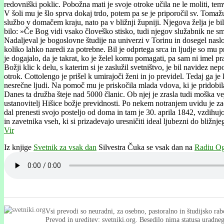
redovniški poklic. Pobožna mati je svoje otroke učila ne le moliti, temv
V šoli mu je šlo sprva dokaj trdo, potem pa se je priporočil sv. Tom
službo v domačem kraju, nato pa v bližnji župniji. Njegova želja je bil
bilo: »Če Bog vidi vsako človeško stisko, tudi njegov služabnik ne sme
Nadaljeval je bogoslovne študije na univerzi v Torinu in dosegel naslo
koliko lahko naredi za potrebne. Bil je odprtega srca in ljudje so mu 
je dogajalo, da je takrat, ko je želel komu pomagati, pa sam ni imel pr
Božji klic k delu, s katerim si je zaslužil svetništvo, je bil navide
otrok. Cottolengo je prišel k umirajoči ženi in jo previdel. Tedaj ga je
nesrečne ljudi. Na pomoč mu je priskočila mlada vdova, ki je pridobila
Danes ta družba šteje nad 5000 članic. Ob njej je zrasla tudi moška ve
ustanovitelj Hišice božje previdnosti. Po nekem notranjem uvidu je zač
dal prenesti svojo posteljo od doma in tam je 30. aprila 1842, vzdihuj
in zavetnika vseh, ki si prizadevajo uresničiti ideal ljubezni do bližnje
Vir
Iz knjige
Svetnik za vsak dan
Silvestra Čuka se vsak dan na
Radiu Og
Vsi prevodi so neuradni, za osebno, pastoralno in študijsko rab
Prevod in ureditev: svetniki.org. Besedilo nima statusa uradn