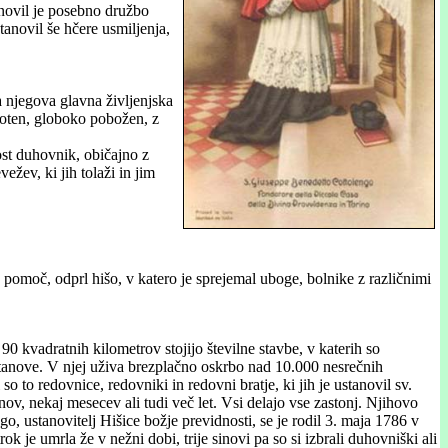
novil je posebno družbo
tanovil še hčere usmiljenja,
a njegova glavna življenjska
hoten, globoko pobožen, z
st duhovnik, običajno z
ežev, ki jih tolaži in jim
o pomoč, odprl hišo, v katero je sprejemal uboge, bolnike z različnimi
90 kvadratnih kilometrov stojijo številne stavbe, v katerih so
 ustanove. V njej uživa brezplačno oskrbo nad 10.000 nesrečnih
so to redovnice, redovniki in redovni bratje, ki jih je ustanovil sv.
nov, nekaj mesecev ali tudi več let. Vsi delajo vse zastonj. Njihovo
o, ustanovitelj Hišice božje previdnosti, se je rodil 3. maja 1786 v
k je umrla že v nežni dobi, trije sinovi pa so si izbrali duhovniški ali