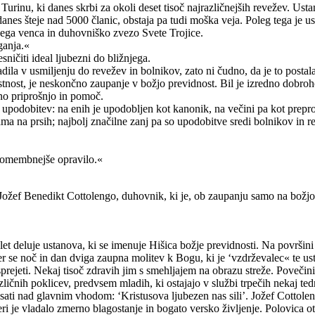
rinu, ki danes skrbi za okoli deset tisoč najrazličnejših revežev.
Usta
 danes šteje nad 5000 članic, obstaja pa tudi moška veja. Poleg tega je us
nega venca in duhovniško zvezo Svete Trojice.
ganja.«
sničiti ideal ljubezni do bližnjega.
adila v usmiljenju do revežev in bolnikov, zato ni čudno, da je to postal
astnost, je neskončno zaupanje v božjo previdnost. Bil je izredno dobro
o priprošnjo in pomoč.
podobitev: na enih je upodobljen kot kanonik, na večini pa kot prepro
a na prsih; najbolj značilne zanj pa so upodobitve sredi bolnikov in rev
jpomembnejše opravilo.«
eti Jožef Benedikt Cottolengo, duhovnik, ki je, ob zaupanju samo na božj
et deluje ustanova, ki se imenuje Hišica božje previdnosti. Na površini 
, kjer se noč in dan dviga zaupna molitev k Bogu, ki je ‘vzdrževalec« te
sprejeti. Nekaj tisoč zdravih jim s smehljajem na obrazu streže. Povečini 
ličnih poklicev, predvsem mladih, ki ostajajo v službi trpečih nekaj ted
isati nad glavnim vhodom: ‘Kristusova ljubezen nas sili’. Jožef Cottoleng
i je vladalo zmerno blagostanje in bogato versko življenje. Polovica otro