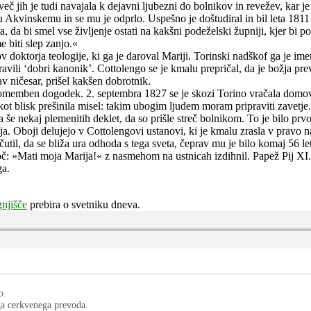
eč jih je tudi navajala k dejavni ljubezni do bolnikov in revežev, kar je
ažu Akvinskemu in se mu je odprlo. Uspešno je doštudiral in bil leta 1
a, da bi smel vse življenje ostati na kakšni podeželski župniji, kjer bi
 biti slep zanjo.«
v doktorja teologije, ki ga je daroval Mariji. Torinski nadškof ga je im
pravili ‘dobri kanonik’. Cottolengo se je kmalu prepričal, da je božja p
av ničesar, prišel kakšen dobrotnik.
z nepomemben dogodek. 2. septembra 1827 se je skozi Torino vračala domo
 kot blisk prešinila misel: takim ubogim ljudem moram pripraviti zavetje.
 še nekaj plemenitih deklet, da so prišle streč bolnikom. To je bilo pr
ja. Oboji delujejo v Cottolengovi ustanovi, ki je kmalu zrasla v pravo n
util, da se bliža ura odhoda s tega sveta, čeprav mu je bilo komaj 56 le
oč: »Mati moja Marija!« z nasmehom na ustnicah izdihnil. Papež Pij XI. 
ga.
njišče
prebira o svetniku dneva.
o.
ega cerkvenega prevoda.