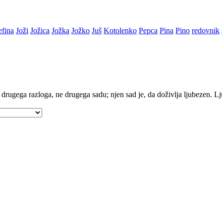
efina
Joži
Jožica
Jožka
Jožko
Juš
Kotolenko
Pepca
Pina
Pino
redovnik
drugega razloga, ne drugega sadu; njen sad je, da doživlja ljubezen. Lj