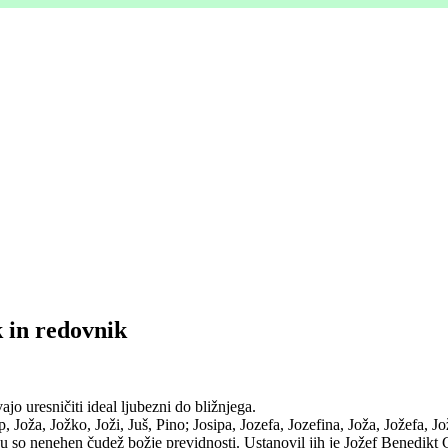
k in redovnik
vajo uresni
čiti ideal ljubezni do bližnjega.
p, Joža, Jožko, Joži, Juš, Pino; Josipa, Jozefa, Jozefina, Joža, Jožefa, J
 so nenehen čudež božje previdnosti. Ustanovil jih je Jožef Benedikt Co