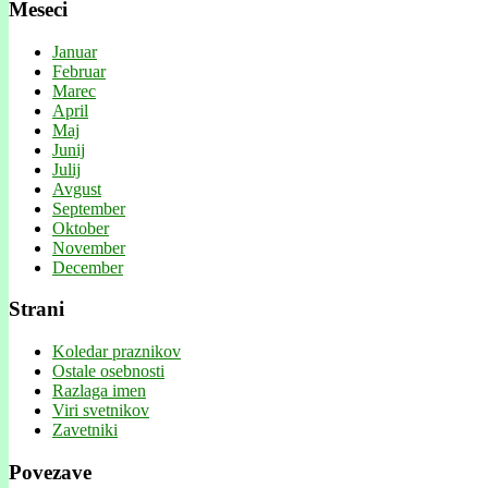
Meseci
Januar
Februar
Marec
April
Maj
Junij
Julij
Avgust
September
Oktober
November
December
Strani
Koledar praznikov
Ostale osebnosti
Razlaga imen
Viri svetnikov
Zavetniki
Povezave