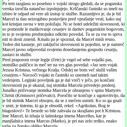
Po tem razglasu so posebno v vojski strogo gledali, da se poganska
verska izročila natančno izpolnjujejo. Krščanski častniki so imeli na
izbiro le odpad od vere ali izstop iz službe. Razumljivo je, da je bil
Marcel ta dan neizogibno postavljen pred vprašanje vesti, kako naj
kot kristjan ravna v tem položaju. Ni se hotel udeležiti slovesnosti, ki
so pomenile le malikovanje cesarjev in daritev poganskim bogovom,
in to je svojemu predstojniku odkrito povedal. Ta se za vse to sprva
niti ni dosti zmenil. Kmalu pa je spoznal, da Marcel misli resno.
Teden dni kasneje, pri zaključni slovesnosti in pojedini, se je namreč
Marcel javno odpovedal svojemu dosedanjemu gospodu cesarju,
zastavi in službi.
Pred praporom svoje legije (čete) je vrgel od sebe vojaški pas,
stotniško paličico in meč ter na ves glas povedal: »Jaz sem vojak
Jezusa Kristusa, večnega Kralja. Odslej ne bom več služil vašim
cesarjem.« Navzoči vojaki in častniki so onemeli nad takim
vedenjem. Legijski poveljnik ga je dal vreči v ječo, po končani
slovesnosti pa je ukazal, naj stotnika Marcela privedejo predenj.
Junaško pričevanje stotnika Marcela je ohranjeno v spisu Martyres
Christi (Kristusovi pričevalci). Poročilo se končuje z ugotovitvijo, da
je bil stotnik Marcel obsojen, da se z mečem usmrti. Ko so ga gnali
v smrt, je tistemu, ki ga je obsodil, rekel: »Agrikolan, Bog te
blagoslovi!« Te besede so bile zahvala za skrajšano pot h Kristusu.
Ime Marcel, ki izhaja iz latinskega imena Marcellus, kar je
manjšalnica imena Marcus (Marko), je pri nas zelo redko, enako
velja za žensko obliko Marcela.