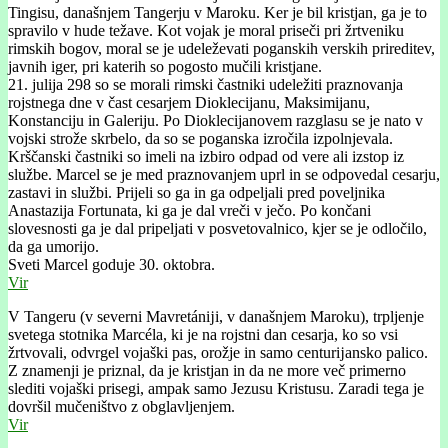
Tingisu, današnjem Tangerju v Maroku. Ker je bil kristjan, ga je to
spravilo v hude težave. Kot vojak je moral priseči pri žrtveniku
rimskih bogov, moral se je udeleževati poganskih verskih prireditev,
javnih iger, pri katerih so pogosto mučili kristjane.
21. julija 298 so se morali rimski častniki udeležiti praznovanja
rojstnega dne v čast cesarjem Dioklecijanu, Maksimijanu,
Konstanciju in Galeriju. Po Dioklecijanovem razglasu se je nato v
vojski strože skrbelo, da so se poganska izročila izpolnjevala.
Krščanski častniki so imeli na izbiro odpad od vere ali izstop iz
službe. Marcel se je med praznovanjem uprl in se odpovedal cesarju,
zastavi in službi. Prijeli so ga in ga odpeljali pred poveljnika
Anastazija Fortunata, ki ga je dal vreči v ječo. Po končani
slovesnosti ga je dal pripeljati v posvetovalnico, kjer se je odločilo,
da ga umorijo.
Sveti Marcel goduje 30. oktobra.
Vir
V Tangeru (v severni Mavretánĳi, v današnjem Maroku), trpljenje
svetega stotnika Marcéla, ki je na rojstni dan cesarja, ko so vsi
žrtvovali, odvrgel vojaški pas, orožje in samo centurĳansko palico.
Z znamenji je priznal, da je kristjan in da ne more več primerno
slediti vojaški prisegi, ampak samo Jezusu Kristusu. Zaradi tega je
dovršil mučeništvo z obglavljenjem.
Vir