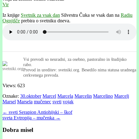
Vir
Iz knjige
Svetnik za vsak dan
Silvestra Čuka se vsak dan na
Radiu
Ognjišče
prebira o svetniku dneva.
Vsi prevodi so neuradni, za osebno, pastoralno in študijsko
rabo.
Prevod in ureditev: svetniki.org. Besedilo nima statusa uradnega
cerkvenega prevoda.
Views: 623
Oznake:
30.oktober
Marcel
Marcela
Marcelin
Marcelino
Marcelj
Marsel
Marsela
mučenec
sveti
vojak
Post
← sveti Serapion Antiohijski – škof
sveta Evtropija – mučenka →
navigation
Dobra misel