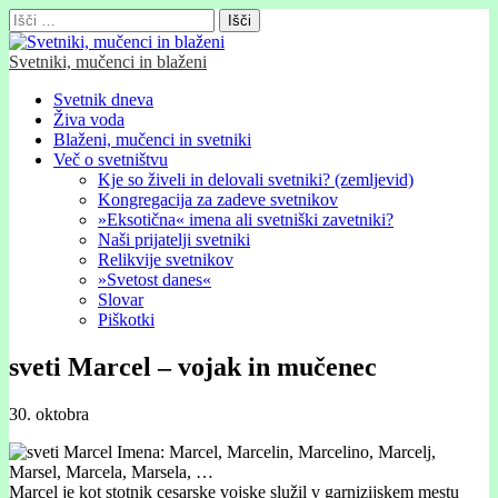
Išči:
Svetniki, mučenci in blaženi
Glavni
Skip
Svetnik dneva
to
Živa voda
meni
content
Blaženi, mučenci in svetniki
Več o svetništvu
Kje so živeli in delovali svetniki? (zemljevid)
Kongregacija za zadeve svetnikov
»Eksotična« imena ali svetniški zavetniki?
Naši prijatelji svetniki
Relikvije svetnikov
»Svetost danes«
Slovar
Piškotki
sveti Marcel – vojak in mučenec
30. oktobra
Imena: Marcel, Marcelin, Marcelino, Marcelj,
Marsel, Marcela, Marsela, …
Marcel je kot stotnik cesarske vojske služil v garnizijskem mestu