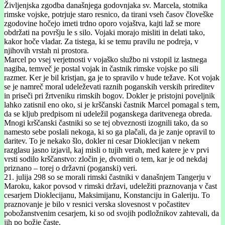
Življenjska zgodba današnjega godovnjaka sv. Marcela, stotnika
rimske vojske, potrjuje staro resnico, da tirani vseh časov človeške
zgodovine hočejo imeti trdno oporo vojaštva, kajti laž se more
obdržati na površju le s silo. Vojaki morajo misliti in delati tako,
kakor hoče vladar. Za tistega, ki se temu pravilu ne podreja, v
njihovih vrstah ni prostora.
Marcel po vsej verjetnosti v vojaško službo ni vstopil iz lastnega
nagiba, temveč je postal vojak in častnik rimske vojske po sili
razmer. Ker je bil kristjan, ga je to spravilo v hude težave. Kot vojak
se je namreč moral udeleževati raznih poganskih verskih prireditev
in priseči pri žrtveniku rimskih bogov. Dokler je pristojni poveljnik
lahko zatisnil eno oko, si je krščanski častnik Marcel pomagal s tem,
da se kljub predpisom ni udeležil poganskega daritvenega obreda.
Mnogi krščanski častniki so se tej obveznosti izognili tako, da so
namesto sebe poslali nekoga, ki so ga plačali, da je zanje opravil to
daritev. To je nekako šlo, dokler ni cesar Dioklecijan v nekem
razglasu jasno izjavil, kaj misli o tujih verah, med katere je v prvi
vrsti sodilo krščanstvo: zločin je, dvomiti o tem, kar je od nekdaj
priznano – torej o državni (poganski) veri.
21. julija 298 so se morali rimski častniki v današnjem Tangerju v
Maroku, kakor povsod v rimski državi, udeležiti praznovanja v čast
cesarjem Dioklecijanu, Maksimijanu, Konstanciju in Galeriju. To
praznovanje je bilo v resnici verska slovesnost v počastitev
pobožanstvenim cesarjem, ki so od svojih podložnikov zahtevali, da
jih po božje časte.