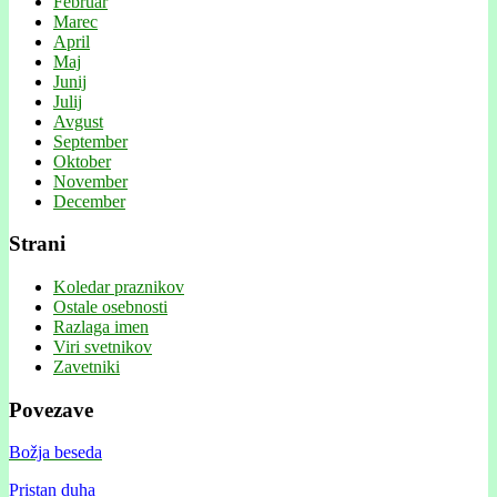
Februar
Marec
April
Maj
Junij
Julij
Avgust
September
Oktober
November
December
Strani
Koledar praznikov
Ostale osebnosti
Razlaga imen
Viri svetnikov
Zavetniki
Povezave
Božja beseda
Pristan duha