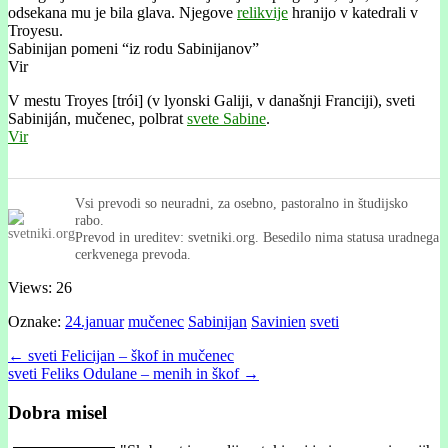
odsekana mu je bila glava. Njegove
relikvije
hranijo v katedrali v
Troyesu.
Sabinijan pomeni “iz rodu Sabinijanov”
Vir
V mestu Troyes [trói] (v lyonski Galiji, v današnji Franciji), sveti
Sabiniján, mučenec, polbrat
svete Sabine
.
Vir
Vsi prevodi so neuradni, za osebno, pastoralno in študijsko
rabo.
Prevod in ureditev: svetniki.org. Besedilo nima statusa uradnega
cerkvenega prevoda.
Views: 26
Oznake:
24.januar
mučenec
Sabinijan
Savinien
sveti
Post
← sveti Felicijan – škof in mučenec
sveti Feliks Odulane – menih in škof →
navigation
Dobra misel