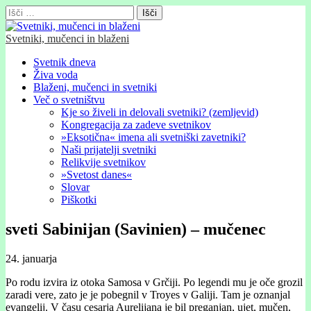
Išči:
Svetniki, mučenci in blaženi
Glavni
Skip
Svetnik dneva
to
Živa voda
meni
content
Blaženi, mučenci in svetniki
Več o svetništvu
Kje so živeli in delovali svetniki? (zemljevid)
Kongregacija za zadeve svetnikov
»Eksotična« imena ali svetniški zavetniki?
Naši prijatelji svetniki
Relikvije svetnikov
»Svetost danes«
Slovar
Piškotki
sveti Sabinijan (Savinien) – mučenec
24. januarja
Po rodu izvira iz otoka Samosa v Grčiji. Po legendi mu je oče grozil
zaradi vere, zato je je pobegnil v Troyes v Galiji. Tam je oznanjal
evangelij. V času cesarja Aurelijana je bil preganjan, ujet, mučen,