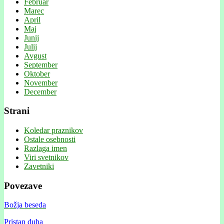
Februar
Marec
April
Maj
Junij
Julij
Avgust
September
Oktober
November
December
Strani
Koledar praznikov
Ostale osebnosti
Razlaga imen
Viri svetnikov
Zavetniki
Povezave
Božja beseda
Pristan duha