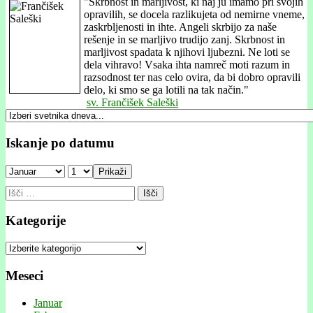
"
Skrbnost in marljivost, ki naj ju imamo pri svojih
opravilih, se docela razlikujeta od nemirne vneme,
zaskrbljenosti in ihte. Angeli skrbijo za naše
rešenje in se marljivo trudijo zanj. Skrbnost in
marljivost spadata k njihovi ljubezni. Ne loti se
dela vihravo! Vsaka ihta namreč moti razum in
razsodnost ter nas celo ovira, da bi dobro opravili
delo, ki smo se ga lotili na tak način."
sv. Frančišek Saleški
Iskanje po datumu
Prikaži
Išči:
Kategorije
Kategorije
Meseci
Januar