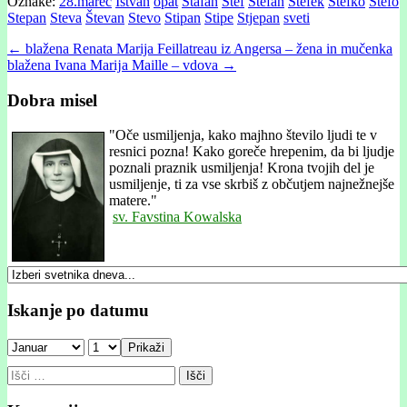
Oznake:
28.marec
Istvan
opat
Stafan
Štef
Štefan
Štefek
Štefko
Štefo
Stepan
Steva
Števan
Stevo
Stipan
Stipe
Stjepan
sveti
Post
← blažena Renata Marija Feillatreau iz Angersa – žena in mučenka
blažena Ivana Marĳa Maille – vdova →
navigation
Dobra misel
"
Oče usmiljenja, kako majhno število ljudi te v
resnici pozna! Kako goreče hrepenim, da bi ljudje
poznali praznik usmiljenja! Krona tvojih del je
usmiljenje, ti za vse skrbiš z občutjem najnežnejše
matere."
sv. Favstina Kowalska
Iskanje po datumu
Prikaži
Išči: