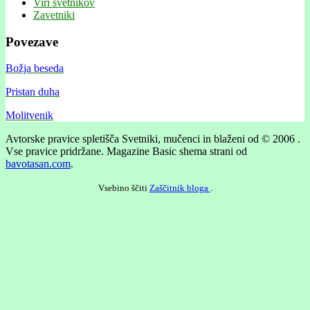
Viri svetnikov
Zavetniki
Povezave
Božja beseda
Pristan duha
Molitvenik
Avtorske pravice spletišča Svetniki, mučenci in blaženi od © 2006 .
Vse pravice pridržane.
Magazine Basic shema strani od
bavotasan.com
.
Vsebino ščiti
Zaščitnik bloga
.