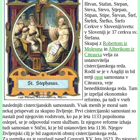
Ištvan, Stafan, Stepan,
Steva, Stevo, Stjepan,
Stipan, Stipe, Števan, Štef,
Štefek, Štefko, Štefo
Cerkve v Sloveniji/svetu:
v Sloveniji je 37 cerkva sv.
Štefana.
Skupaj z
Robertom iz
Molesma
in
Alberikom iz
Citeauxa
velja za
ustanovitelja
cistercijanskega reda.
Rodil se je v Angliji in bil
tretji
opat
samostana v
Citeauxu, veje
benediktinskega reda. Tam
je izpeljal ekonomsko
reformo, pa tudi v vseh
naslednjih cistercijanskih samostanih. Vsak menih je moral sam
nekaj prispevati za skupno življenje. Prvi cistercijanski samostani so
nastali pod njegovim vodstvom, ko pa je leta 1133 popolnoma
oslepel, se je odpovedal vsem službam. Iz njegove reforme izhaja
tudi samostan v Stični, ki je bil ustanovljen leta 1136. Njegov
življenjski cilj je bil zagotoviti obstoj cistercijanskega reda.
Za svetnika ga je razglasil papež Gregorij XV. leta 1623. Po njegovi