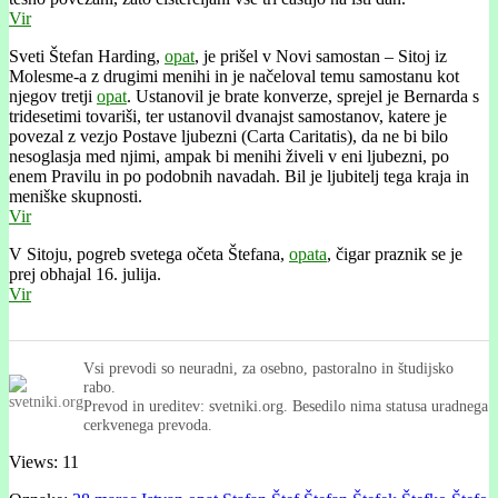
Vir
Sveti Štefan Harding,
opat
, je prišel v Novi samostan – Sitoj iz
Molesme-a z drugimi menihi in je načeloval temu samostanu kot
njegov tretji
opat
. Ustanovil je brate konverze, sprejel je Bernarda s
tridesetimi tovariši, ter ustanovil dvanajst samostanov, katere je
povezal z vezjo Postave ljubezni (Carta Caritatis), da ne bi bilo
nesoglasja med njimi, ampak bi menihi živeli v eni ljubezni, po
enem Pravilu in po podobnih navadah. Bil je ljubitelj tega kraja in
meniške skupnosti.
Vir
V Sitoju, pogreb svetega očeta Štefana,
opata
, čigar praznik se je
prej obhajal 16. julija.
Vir
Vsi prevodi so neuradni, za osebno, pastoralno in študijsko
rabo.
Prevod in ureditev: svetniki.org. Besedilo nima statusa uradnega
cerkvenega prevoda.
Views: 11