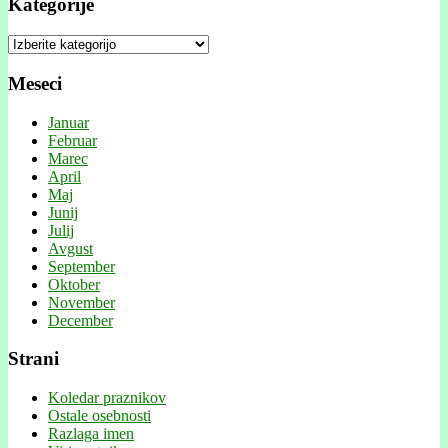
Kategorije
Kategorije
Meseci
Januar
Februar
Marec
April
Maj
Junij
Julij
Avgust
September
Oktober
November
December
Strani
Koledar praznikov
Ostale osebnosti
Razlaga imen