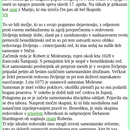
smrti so njegov praznik sprva slavili 17. aprila. Na slikah je prikazan
kot
opat
z Marijo, ki mu izroča črn pas ali bel škapulir.
Vir
To so bili možje, ki so s svojo pogumno dejavnostjo, z odporom
proti vsemu mehkužnemu in zgolj povprečnemu v redovnem
življenju tedanje dobe, zlasti pa z zasidranostjo v nadnaravnem svetu
prenovili benediktinski red in so pri tem ustvarili novo obliko
redovnega življenja – cistercijanski red, ki ima sedaj na naših tleh
samostan v Stični.
Začetnik reda je Robert iz Molesmeja, rojen okoli leta 1028 v
francoski Šampanji. S petnajstimi leti je stopil v benediktinski red.
Kot samostanski predstojnik ali preprost menih je v svojem življenju
pripadal petim ali šestim različnim samostanskim družinam. Večkrat
je želel prenoviti redovno življenje in pri tem doživel marsikatero
razočaranje. Leta 1075 je ustanovil samostan Molesme.
Samostan je imel veliko poklicev, okoliški plemiči pa so mu podarili
bogata posestva. V oskrbo je dobil tudi več cerkva in župnij.
Polagoma pa se je začela samostanska disciplina rahljati. Pojavila sta
se dva tabora. Nasproti močni skupini, ki ni bila navdušena nad
natančnim izpolnjevanjem pravil sv. Benedikta, je stala skupina
redovnikov s
priorjem
Alberikom in subpriorjem Štefanom
Hardingom ob soglasju
opata
Roberta.
Ti trije idealni redovniki niso mogli izvesti samostanske reforme,
zato so sklenili ustanoviti popolnoma nov samostan, kjer bi vsa