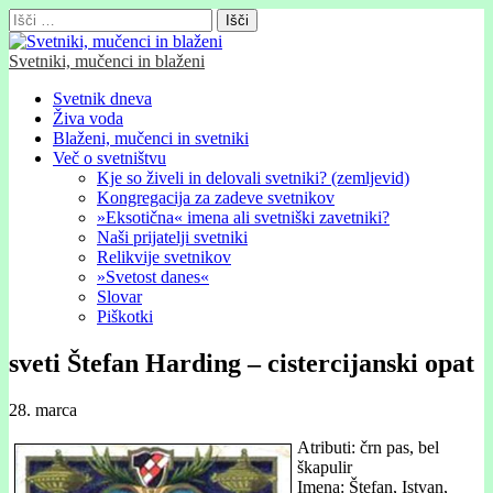
Išči:
Svetniki, mučenci in blaženi
Glavni
Skip
Svetnik dneva
to
Živa voda
meni
content
Blaženi, mučenci in svetniki
Več o svetništvu
Kje so živeli in delovali svetniki? (zemljevid)
Kongregacija za zadeve svetnikov
»Eksotična« imena ali svetniški zavetniki?
Naši prijatelji svetniki
Relikvije svetnikov
»Svetost danes«
Slovar
Piškotki
sveti Štefan Harding – cistercijanski opat
28. marca
Atributi:
črn pas, bel
škapulir
Imena: Štefan, Istvan,