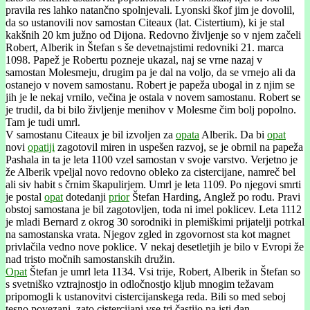
pravila res lahko natančno spolnjevali. Lyonski škof jim je dovolil,
da so ustanovili nov samostan Citeaux (lat. Cistertium), ki je stal
kakšnih 20 km južno od Dijona. Redovno življenje so v njem začeli
Robert, Alberik in Štefan s še devetnajstimi redovniki 21. marca
1098. Papež je Robertu pozneje ukazal, naj se vrne nazaj v
samostan Molesmeju, drugim pa je dal na voljo, da se vrnejo ali da
ostanejo v novem samostanu. Robert je papeža ubogal in z njim se
jih je le nekaj vrnilo, večina je ostala v novem samostanu. Robert se
je trudil, da bi bilo življenje menihov v Molesme čim bolj popolno.
Tam je tudi umrl.
V samostanu Citeaux je bil izvoljen za
opata
Alberik. Da bi
opat
novi
opatiji
zagotovil miren in uspešen razvoj, se je obrnil na papeža
Pashala in ta je leta 1100 vzel samostan v svoje varstvo. Verjetno je
že Alberik vpeljal novo redovno obleko za cistercijane, namreč bel
ali siv habit s črnim škapulirjem. Umrl je leta 1109. Po njegovi smrti
je postal
opat
dotedanji
prior
Štefan Harding, Anglež po rodu. Pravi
obstoj samostana je bil zagotovljen, toda ni imel poklicev. Leta 1112
je mladi Bernard z okrog 30 sorodniki in plemiškimi prijatelji potrkal
na samostanska vrata. Njegov zgled in zgovornost sta kot magnet
privlačila vedno nove poklice. V nekaj desetletjih je bilo v Evropi že
nad tristo močnih samostanskih družin.
Opat
Štefan je umrl leta 1134. Vsi trije, Robert, Alberik in Štefan so
s svetniško vztrajnostjo in odločnostjo kljub mnogim težavam
pripomogli k ustanovitvi cistercijanskega reda. Bili so med seboj
tesno povezani, zato cistercijani vse tri častijo na isti dan.