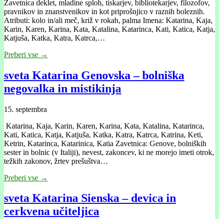
Zavetnica deklet, mladine sploh, tiskarjev, bibliotekarjev, filozofov,
pravnikov in znanstvenikov in kot priprošnjico v raznih boleznih.
Atributi: kolo in/ali meč, križ v rokah, palma Imena: Katarina, Kaja,
Karin, Karen, Karina, Kata, Katalina, Katarinca, Kati, Katica, Katja,
Katjuša, Katka, Katra, Katrca,…
Preberi vse →
sveta Katarina Genovska – bolniška
negovalka in mistikinja
15. septembra
Katarina, Kaja, Karin, Karen, Karina, Kata, Katalina, Katarinca,
Kati, Katica, Katja, Katjuša, Katka, Katra, Katrca, Katrina, Keti,
Ketrin, Katarinca, Katarinica, Katia Zavetnica: Genove, bolniških
sester in bolnic (v Italiji), nevest, zakoncev, ki ne morejo imeti otrok,
težkih zakonov, žrtev prešuštva…
Preberi vse →
sveta Katarina Sienska – devica in
cerkvena učiteljica