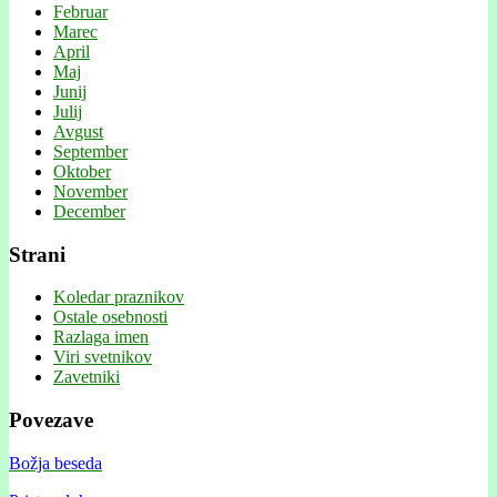
Februar
Marec
April
Maj
Junij
Julij
Avgust
September
Oktober
November
December
Strani
Koledar praznikov
Ostale osebnosti
Razlaga imen
Viri svetnikov
Zavetniki
Povezave
Božja beseda