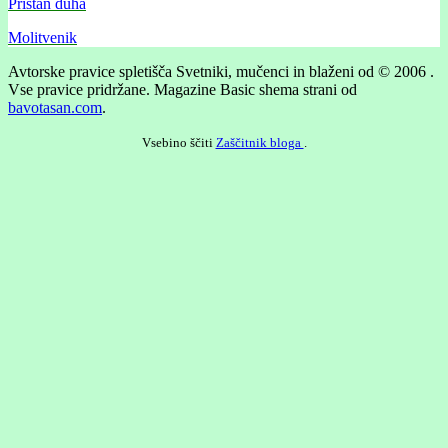
Pristan duha
Molitvenik
Avtorske pravice spletišča Svetniki, mučenci in blaženi od © 2006 .
Vse pravice pridržane.
Magazine Basic shema strani od
bavotasan.com
.
Vsebino ščiti
Zaščitnik bloga
.