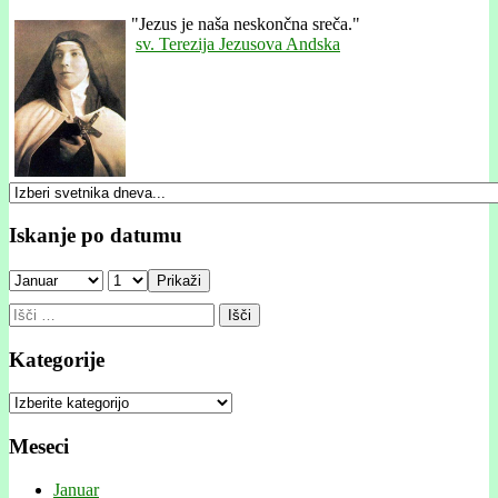
"
Jezus je naša neskončna sreča."
sv. Terezija Jezusova Andska
Iskanje po datumu
Prikaži
Išči:
Kategorije
Kategorije
Meseci
Januar