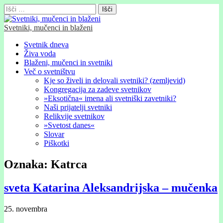
Išči:
Svetniki, mučenci in blaženi
Glavni
Skip
Svetnik dneva
to
Živa voda
meni
content
Blaženi, mučenci in svetniki
Več o svetništvu
Kje so živeli in delovali svetniki? (zemljevid)
Kongregacija za zadeve svetnikov
»Eksotična« imena ali svetniški zavetniki?
Naši prijatelji svetniki
Relikvije svetnikov
»Svetost danes«
Slovar
Piškotki
Oznaka:
Katrca
sveta Katarina Aleksandrijska – mučenka
25. novembra