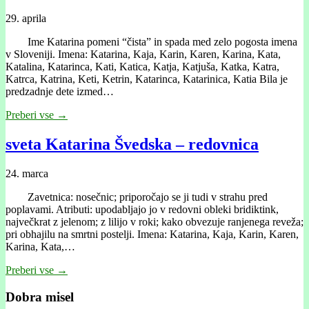
29. aprila
Ime Katarina pomeni “čista” in spada med zelo pogosta imena
v Sloveniji. Imena: Katarina, Kaja, Karin, Karen, Karina, Kata,
Katalina, Katarinca, Kati, Katica, Katja, Katjuša, Katka, Katra,
Katrca, Katrina, Keti, Ketrin, Katarinca, Katarinica, Katia Bila je
predzadnje dete izmed…
Preberi vse →
sveta Katarina Švedska – redovnica
24. marca
Zavetnica: nosečnic; priporočajo se ji tudi v strahu pred
poplavami. Atributi: upodabljajo jo v redovni obleki bridiktink,
največkrat z jelenom; z lilijo v roki; kako obvezuje ranjenega reveža;
pri obhajilu na smrtni postelji. Imena: Katarina, Kaja, Karin, Karen,
Karina, Kata,…
Preberi vse →
Dobra misel