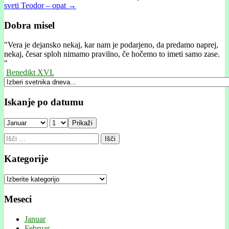
sveti Teodor – opat →
navigation
Dobra misel
"
Vera je dejansko nekaj, kar nam je podarjeno, da predamo naprej,
nekaj, česar sploh nimamo pravilno, če hočemo to imeti samo zase.
"
Benedikt XVI.
Iskanje po datumu
Prikaži
Išči:
Kategorije
Kategorije
Meseci
Januar
Februar