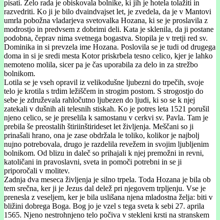
pisati. Zelo rada je obiskovala bolnike, ki jih je hotela tolažiti in
razvedriti. Ko ji je bilo dvaindvajset let, je zvedela, da je v Mantovi
umrla pobožna vladarjeva svetovalka Hozana, ki se je proslavila z
modrostjo in predvsem z dobrimi deli. Kata je sklenila, da ji postane
podobna, čeprav nima svetnega bogastva. Stopila je v tretji red sv.
Dominika in si prevzela ime Hozana. Poslovila se je tudi od drugega
doma in si je sredi mesta Kotor priskrbela tesno celico, kjer je lahko
nemoteno molila, sicer pa je čas uporabila za delo in za strežbo
bolnikom.
Lotila se je vseh opravil iz velikodušne ljubezni do trpečih, svoje
telo je krotila s trdim ležiščem in strogim postom. S strogostjo do
sebe je združevala rahločutno ljubezen do ljudi, ki so se k njej
zatekali v dušnih ali telesnih stiskah. Ko je potres leta 1521 porušil
njeno celico, se je preselila k samostanu v cerkvi sv. Pavla. Tam je
prebila še preostalih štiriinštirideset let življenja. Meščani so ji
prinašali hrano, ona je zase obdržala le toliko, kolikor je najbolj
nujno potrebovala, drugo je razdelila revežem in svojim ljubljenim
bolnikom. Od blizu in daleč so prihajali k njej premožni in revni,
katoličani in pravoslavni, sveta in pomoči potrebni in se ji
priporočali v molitev.
Zadnja dva meseca življenja je silno trpela. Toda Hozana je bila ob
tem srečna, ker ji je Jezus dal delež pri njegovem trpljenju. Vse je
prenesla z veseljem, ker je bila uslišana njena mladostna želja: biti v
bližini dobrega Boga. Bog jo je vzel s tega sveta k sebi 27. aprila
1565. Njeno nestrohnjeno telo počiva v stekleni krsti na stranskem