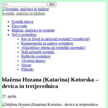
Išči:
Svetniki, mučenci in blaženi
Glavni
Skip
Svetnik dneva
to
Živa voda
meni
content
Blaženi, mučenci in svetniki
Več o svetništvu
Kje so živeli in delovali svetniki? (zemljevid)
Kongregacija za zadeve svetnikov
»Eksotična« imena ali svetniški zavetniki?
Naši prijatelji svetniki
Relikvije svetnikov
»Svetost danes«
Slovar
Piškotki
blažena Hozana (Katarina) Kotorska –
devica in tretjerednica
27. aprila