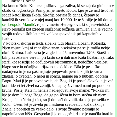
Imena: Hozana
Na koncu Boke Kotorske, slikovitega zaliva, ki se zajeda globoko v
obalo črnogorskega Primorja, je mesto Kotor, kjer je že nad tisoč let
sedež katoliškega škofa. Škofija obstaja še danes, čeprav je
katoliških vernikov v njej manj kot 10.000. Iz te škofije je bil doma
sv. Leopold Mandič
, rojen v mestu Hercegnovi, ki si je svetniško
slavo prislužil kot izreden služabnik božjega usmiljenja in je večino
svojih redovniških let preživel kot spovednik pri kapucinih v
Padovi.
V kotorski škofiji je tekla zibelka tudi blaženi Hozani Kotorski.
Njen rojstni kraj ni zanesljivo znan, vsekakor pa se je rodila nekje
okoli Kotora. Luč sveta je zagledala 25. novembra 1493. Starši so
bili pravoslavne vere in pri krstu so ji dali ime Kata (Katarina). Tako
starši kot sosedje so občudovali bistroumnost, nedolžno veselost,
blago srce in očarljivo prijaznost te deklice. Bila je pesniško
nadarjena in je na paši najraje prepevala pesmi, ki jih je sama
zlagala: o cvetkah, o nebu in soncu, najraje pa o ljubem, dobrem
Bogu. Mati ji je pripovedovala, da Bog, ki je postal človek in je več
kot trideset let živel na zemlji, še naprej živi med nami po podobo
kruha. Poslej Kata ni nehala nadlegovati svoje mame: “Pokaži mi,
kje je dom ljubega Boga, da ga poiščem in bom srečna ob njem!”
Ko ji je bilo štirinajst let, so ji domači dovolili, da se je preselila v
Kotor. Osem let je živela pri mestnem svetovalcu kot služkinja.
Znala je poprijeti za vsako delo, s svojo živahno pesmijo je
napolnila vso hišo. Gospodar ji je omogočil, da se je naučila brati in