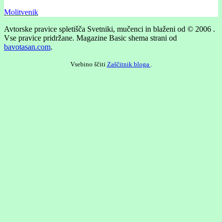
Molitvenik
Avtorske pravice spletišča Svetniki, mučenci in blaženi od © 2006 .
Vse pravice pridržane.
Magazine Basic shema strani od
bavotasan.com
.
Vsebino ščiti
Zaščitnik bloga
.