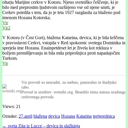
oltarju Marijine cerkve v Kotoru. Njeno svetniško češčenje, ki je
bilo med preprostim ljudstvom razširjeno vse od njene smrti, je
Cerkev potrdila s tem, da jo je leta 1927 razglasila za blaženo pod
imenom Hozana Kotorska.
Vir
Vir2
V Kotoru (v Črni Gori), blažena Katarina, devica, ki je bila krščena
v pravoslavni Cerkvi, vstopila v Red spokornic svetega Dominika in
sprejela ime Hozana. Enainpetdeset let je živela kot rekluza v
božjem premišljevanju in bila mila priprošnjica proti napadajočim
Turkom.
Vir
Vsi prevodi so neuradni, za osebno, pastoralno in študijsko
rabo.
Prevod in ureditev: svetniki.org. Besedilo nima statusa uradnega
cerkvenega prevoda.
Views: 21
Oznake:
27.april
blažena
devica
Hozana
Katarina
tretjerednica
Post
← sveta Zita iz Lucce – devica in služkinja