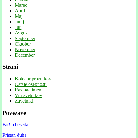
Marec
April
Maj
Junij
Julij
Avgust
September
Oktober
November
December
Strani
Koledar praznikov
Ostale osebnosti
Razlaga imen
Viri svetnikov
Zavetniki
Povezave
Božja beseda
Pristan duha