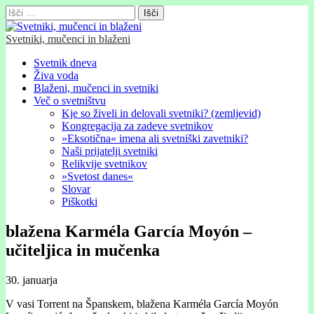
Išči:
Svetniki, mučenci in blaženi
Glavni
Skip
Svetnik dneva
to
Živa voda
meni
content
Blaženi, mučenci in svetniki
Več o svetništvu
Kje so živeli in delovali svetniki? (zemljevid)
Kongregacija za zadeve svetnikov
»Eksotična« imena ali svetniški zavetniki?
Naši prijatelji svetniki
Relikvije svetnikov
»Svetost danes«
Slovar
Piškotki
blažena Karméla García Moyón –
učiteljica in mučenka
30. januarja
V vasi Torrent na Španskem, blažena Karméla García Moyón