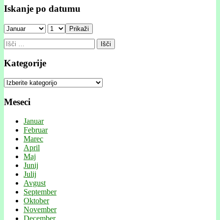
Iskanje po datumu
Prikaži
Išči:
Kategorije
Kategorije
Meseci
Januar
Februar
Marec
April
Maj
Junij
Julij
Avgust
September
Oktober
November
December