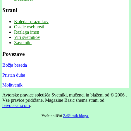
Strani
Koledar praznikov
Ostale osebnosti
Razlaga imen
Viri svetnikov
Zavetniki
Povezave
Božja beseda
Pristan duha
Molitvenik
Avtorske pravice spletišča Svetniki, mučenci in blaženi od © 2006 .
Vse pravice pridržane.
Magazine Basic shema strani od
bavotasan.com
.
Vsebino ščiti
Zaščitnik bloga
.