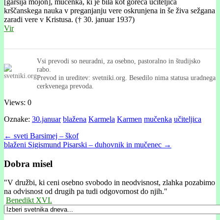
[garsíja mojón], mučenka, ki je bila kot goreča učiteljica
krščanskega nauka v preganjanju vere oskrunjena in še živa sežgana
zaradi vere v Kristusa. († 30. januar 1937)
Vir
Vsi prevodi so neuradni, za osebno, pastoralno in študijsko
rabo.
Prevod in ureditev: svetniki.org. Besedilo nima statusa uradnega
cerkvenega prevoda.
Views: 0
Oznake:
30.januar
blažena
Karmela
Karmen
mučenka
učiteljica
Post
← sveti Barsimej – škof
blaženi Sigismund Pisarski – duhovnik in mučenec →
navigation
Dobra misel
"
V družbi, ki ceni osebno svobodo in neodvisnost, zlahka pozabimo
na odvisnost od drugih pa tudi odgovornost do njih."
Benedikt XVI.