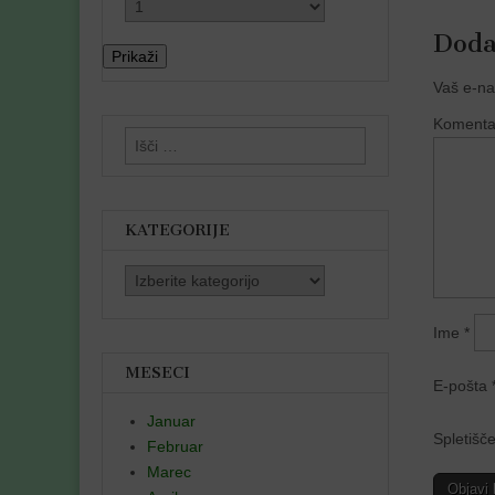
Doda
Prikaži
Vaš e-na
Koment
Išči:
KATEGORIJE
Kategorije
Ime
*
MESECI
E-pošta
Januar
Spletišč
Februar
Marec