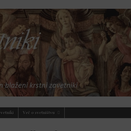
nci in blaženi
svetniki
Več o svetništvu