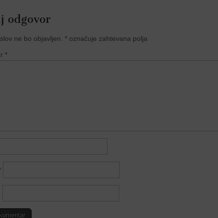
j odgovor
slov ne bo objavljen.
*
označuje zahtevana polja
ar
*
*
e