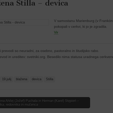
žena Stilla – devica
V samostanu Marienburg (v Frankóniji,
pokopali v cerkvi, ki jo je zgradila.
Vir
i prevodi so neuradni, za osebno, pastoralno in študijsko rabo.
evod in ureditev: svetniki.org. Besedilo nima statusa uradnega cerkve
:
19.julij
blažena
devica
Stilla
na Ahilej (Jožef) Puchala in Herman (Karel) Stępień –
ika, redovnika in mučenca
tion