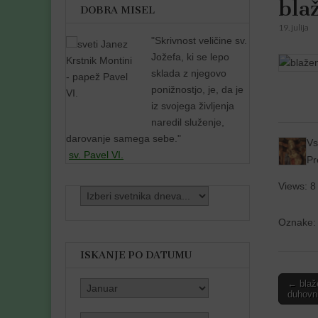
bla
DOBRA MISEL
19. julija
"
Skrivnost veličine sv.
Jožefa, ki se lepo
sklada z njegovo
ponižnostjo, je, da je
iz svojega življenja
naredil služenje,
darovanje samega sebe."
Vs
sv. Pavel VI.
Pr
Views: 8
Oznake
ISKANJE PO DATUMU
Post
← blaže
duhovn
naviga