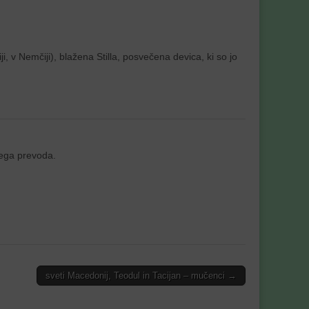
 v Nemčiji), blažena Stilla, posvečena devica, ki so jo
nega prevoda.
sveti Macedonij, Teodul in Tacijan – mučenci →