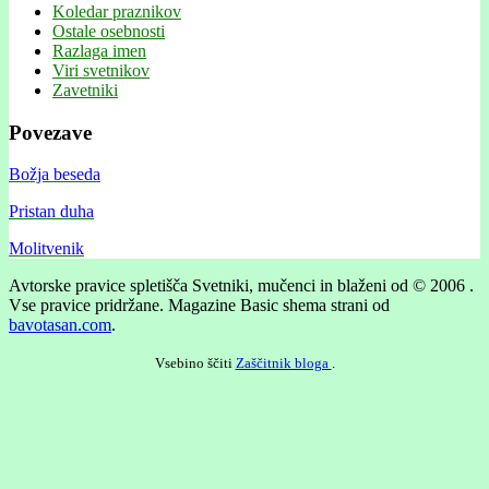
Koledar praznikov
Ostale osebnosti
Razlaga imen
Viri svetnikov
Zavetniki
Povezave
Božja beseda
Pristan duha
Molitvenik
Avtorske pravice spletišča Svetniki, mučenci in blaženi od © 2006 .
Vse pravice pridržane.
Magazine Basic shema strani od
bavotasan.com
.
Vsebino ščiti
Zaščitnik bloga
.