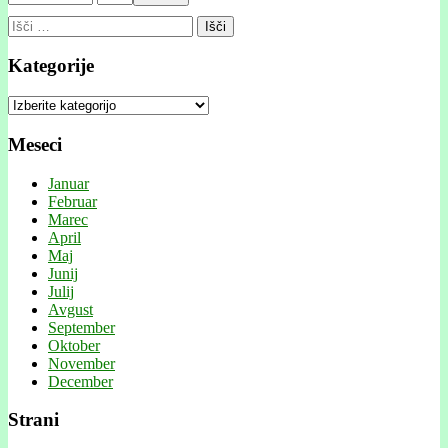
Išči:
Kategorije
Kategorije
Meseci
Januar
Februar
Marec
April
Maj
Junij
Julij
Avgust
September
Oktober
November
December
Strani