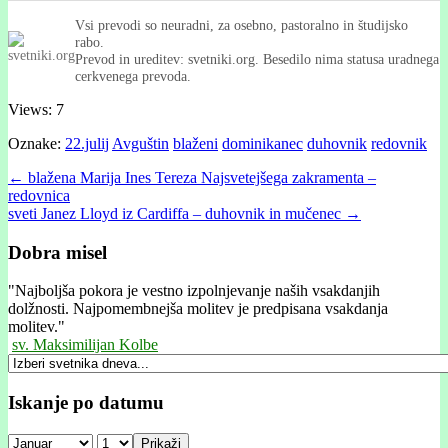
Vsi prevodi so neuradni, za osebno, pastoralno in študijsko
rabo.
Prevod in ureditev: svetniki.org. Besedilo nima statusa uradnega
cerkvenega prevoda.
Views: 7
Oznake:
22.julij
Avguštin
blaženi
dominikanec
duhovnik
redovnik
Post
← blažena Marija Ines Tereza Najsvetejšega zakramenta –
redovnica
navigation
sveti Janez Lloyd iz Cardiffa – duhovnik in mučenec →
Dobra misel
"
Najboljša pokora je vestno izpolnjevanje naših vsakdanjih
dolžnosti. Najpomembnejša molitev je predpisana vsakdanja
molitev."
sv. Maksimilijan Kolbe
Iskanje po datumu
Prikaži