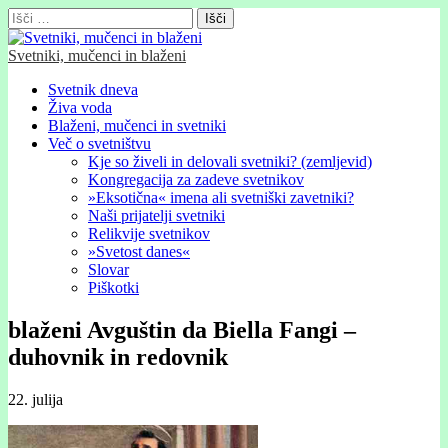
Išči:
Svetniki, mučenci in blaženi
Glavni
Skip
Svetnik dneva
to
Živa voda
meni
content
Blaženi, mučenci in svetniki
Več o svetništvu
Kje so živeli in delovali svetniki? (zemljevid)
Kongregacija za zadeve svetnikov
»Eksotična« imena ali svetniški zavetniki?
Naši prijatelji svetniki
Relikvije svetnikov
»Svetost danes«
Slovar
Piškotki
blaženi Avguštin da Biella Fangi –
duhovnik in redovnik
22. julija