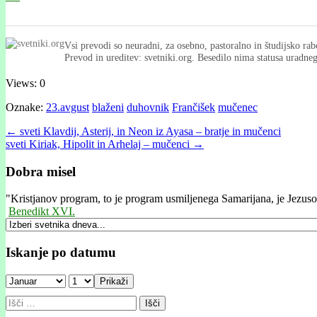
Vsi prevodi so neuradni, za osebno, pastoralno in študijsko rab
Prevod in ureditev: svetniki.org. Besedilo nima statusa uradn
Views: 0
Oznake:
23.avgust
blaženi
duhovnik
Frančišek
mučenec
Post
← sveti Klavdij, Asterij, in Neon iz Ayasa – bratje in mučenci
sveti Kiriak, Hipolit in Arhelaj – mučenci →
navigation
Dobra misel
"
Kristjanov program, to je program usmiljenega Samarijana, je Jezusov 
Benedikt XVI.
Iskanje po datumu
Prikaži
Išči: