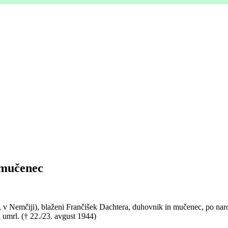
 mučenec
Nemčiji), blaženi Frančišek Dachtera, duhovnik in mučenec, po narodn
a umrl. († 22./23. avgust 1944)