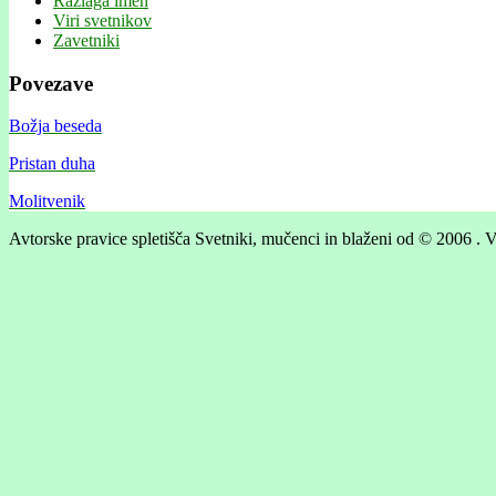
Razlaga imen
Viri svetnikov
Zavetniki
Povezave
Božja beseda
Pristan duha
Molitvenik
Avtorske pravice spletišča Svetniki, mučenci in blaženi od © 2006 . V