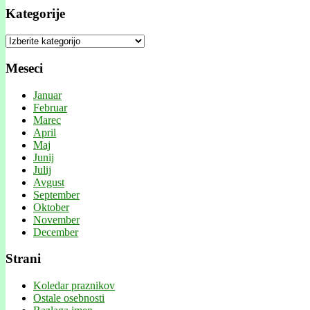
Kategorije
Kategorije
Meseci
Januar
Februar
Marec
April
Maj
Junij
Julij
Avgust
September
Oktober
November
December
Strani
Koledar praznikov
Ostale osebnosti