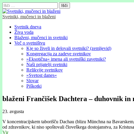
Išči:
Svetniki, mučenci in blaženi
Glavni
Skip
Svetnik dneva
to
Živa voda
meni
content
Blaženi, mučenci in svetniki
Več o svetništvu
Kje so živeli in delovali svetniki? (zemljevid)
Kongregacija za zadeve svetnikov
»Eksotična« imena ali svetniški zavetniki?
Naši prijatelji svetniki
Relikvije svetnikov
»Svetost danes«
Slovar
Piškotki
blaženi Frančišek Dachtera – duhovnik in
23. avgusta
V koncentracijskem taborišču Dachau (blizu Münchna na Bavarskem, v 
od zdravnikov, ki niso spoštovali človeškega dostojanstva, za Kristus
Vir