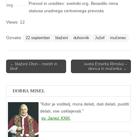
Prevod in ureditev: svetniki.org. Besedilo nima
statusa uradnega cerkvenega prevoda.
Views: 12
Oznake:
22.september
blaženi
duhovnik
Jožef
mučenec
Post
← blaženi Oton – menih in
sveta Emerita Rimska –
škof
devica in mučenka →
navigation
DOBRA MISEL
"
Kdor je voditelj, mora delati, dati delati, pustiti
delati, vse usklajevati."
sv. Janez XXIII.