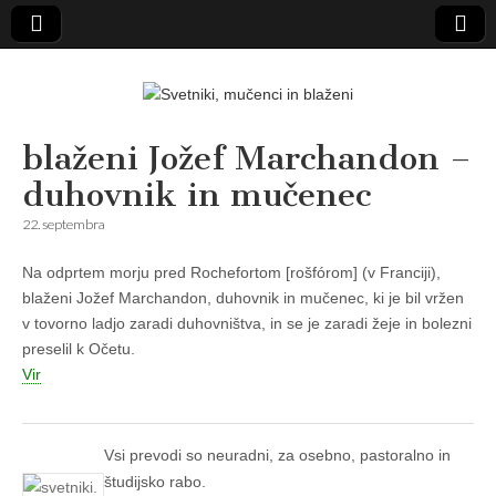
Svetniki,
blaženi Jožef Marchandon –
duhovnik in mučenec
mučenci in
22. septembra
blaženi
Na odprtem morju pred Rochefortom [rošfórom] (v Franciji),
blaženi Jožef Marchandon, duhovnik in mučenec, ki je bil vržen
v tovorno ladjo zaradi duhovništva, in se je zaradi žeje in bolezni
preselil k Očetu.
Vir
Vsi prevodi so neuradni, za osebno, pastoralno in
študijsko rabo.