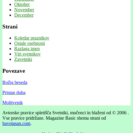
Oktober
November
December
Strani
Koledar praznikov
Ostale osebnosti
Razlaga imen
Viri svetnikov
Zavetniki
Povezave
Božja beseda
Pristan duha
Molitvenik
Avtorske pravice spletišča Svetniki, mučenci in blaženi od © 2006 .
Vse pravice pridržane.
Magazine Basic shema strani od
bavotasan.com
.