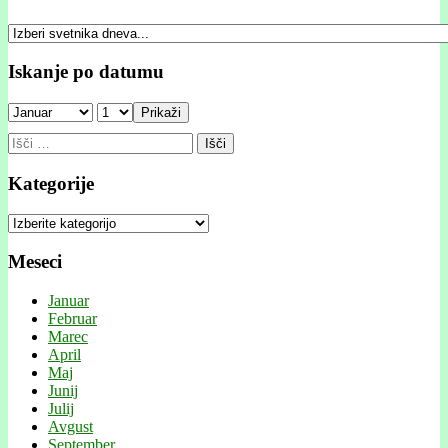
Iskanje po datumu
Prikaži
Išči:
Kategorije
Kategorije
Meseci
Januar
Februar
Marec
April
Maj
Junij
Julij
Avgust
September