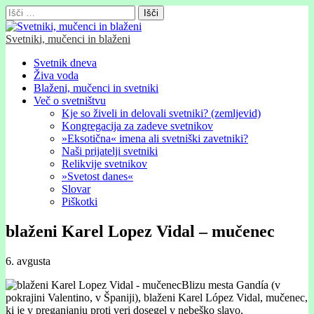
Išči:
Svetniki, mučenci in blaženi
Glavni
Skip
Svetnik dneva
to
Živa voda
meni
content
Blaženi, mučenci in svetniki
Več o svetništvu
Kje so živeli in delovali svetniki? (zemljevid)
Kongregacija za zadeve svetnikov
»Eksotična« imena ali svetniški zavetniki?
Naši prijatelji svetniki
Relikvije svetnikov
»Svetost danes«
Slovar
Piškotki
blaženi Karel Lopez Vidal – mučenec
6. avgusta
Blizu mesta Gandía (v
pokrajini Valentino, v Španiji), blaženi Karel López Vidal, mučenec,
ki je v preganjanju proti veri dosegel v nebeško slavo.