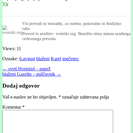
Vir
Vsi prevodi so neuradni, za osebno, pastoralno in študijsko
rabo.
Prevod in ureditev: svetniki.org. Besedilo nima statusa uradnega
cerkvenega prevoda.
Views: 11
Oznake:
6.avgust
blaženi
Karel
mučenec
Post
← sveti Hormizd – papež
blaženi Gazelin – puščavnik →
navigation
Dodaj odgovor
Vaš e-naslov ne bo objavljen.
*
označuje zahtevana polja
Komentar
*