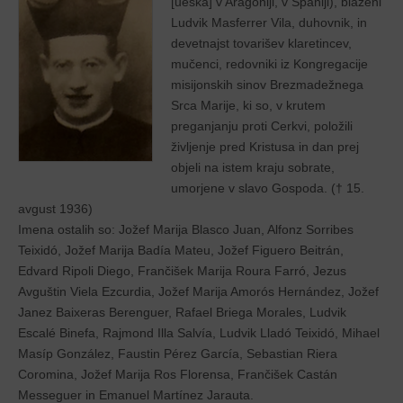
[uéska] v Aragóniji, v Španiji), blaženi
Ludvik Masferrer Vila, duhovnik, in
devetnajst tovarišev klaretincev,
mučenci, redovniki iz Kongregacije
misijonskih sinov Brezmadežnega
Srca Marije, ki so, v krutem
preganjanju proti Cerkvi, položili
življenje pred Kristusa in dan prej
objeli na istem kraju sobrate,
umorjene v slavo Gospoda. († 15.
avgust 1936)
Imena ostalih so: Jožef Marija Blasco Juan, Alfonz Sorribes
Teixidó, Jožef Marija Badía Mateu, Jožef Figuero Beitrán,
Edvard Ripoli Diego, Frančišek Marija Roura Farró, Jezus
Avguštin Viela Ezcurdia, Jožef Marija Amorós Hernández, Jožef
Janez Baixeras Berenguer, Rafael Briega Morales, Ludvik
Escalé Binefa, Rajmond Illa Salvía, Ludvik Lladó Teixidó, Mihael
Masíp González, Faustin Pérez García, Sebastian Riera
Coromina, Jožef Marija Ros Florensa, Frančišek Castán
Messeguer in Emanuel Martínez Jarauta.