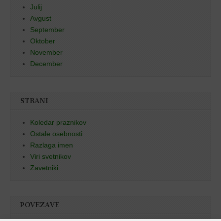
Julij
Avgust
September
Oktober
November
December
STRANI
Koledar praznikov
Ostale osebnosti
Razlaga imen
Viri svetnikov
Zavetniki
POVEZAVE