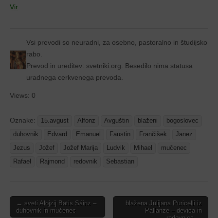
Vir
Vsi prevodi so neuradni, za osebno, pastoralno in študijsko
rabo.
Prevod in ureditev: svetniki.org. Besedilo nima statusa
uradnega cerkvenega prevoda.
Views: 0
Oznake:
15.avgust
Alfonz
Avguštin
blaženi
bogoslovec
duhovnik
Edvard
Emanuel
Faustin
Frančišek
Janez
Jezus
Jožef
Jožef Marija
Ludvik
Mihael
mučenec
Rafael
Rajmond
redovnik
Sebastian
Post
← sveti Alojzij Batis Sáinz –
blažena Julijana Puricelli iz
duhovnik in mučenec
Pallanze – devica in
navigation
redovnica →