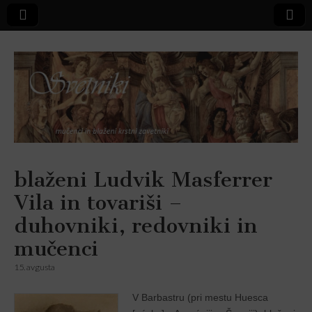
Svetniki,
blaženi Ludvik Masferrer
Vila in tovariši –
mučenci in
duhovniki, redovniki in
blaženi
mučenci
15. avgusta
V Barbastru (pri mestu Huesca