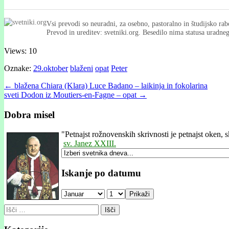
Vsi prevodi so neuradni, za osebno, pastoralno in študijsko rab
Prevod in ureditev: svetniki.org. Besedilo nima statusa uradn
Views: 10
Oznake:
29.oktober
blaženi
opat
Peter
Post
← blažena Chiara (Klara) Luce Badano – laikinja in fokolarina
sveti Dodon iz Moutiers-en-Fagne – opat →
navigation
Dobra misel
"
Petnajst rožnovenskih skrivnosti je petnajst oken, s
sv. Janez XXIII.
Iskanje po datumu
Prikaži
Išči: