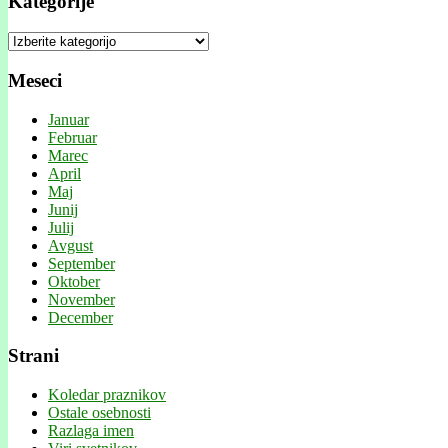
Kategorije
Kategorije
Meseci
Januar
Februar
Marec
April
Maj
Junij
Julij
Avgust
September
Oktober
November
December
Strani
Koledar praznikov
Ostale osebnosti
Razlaga imen