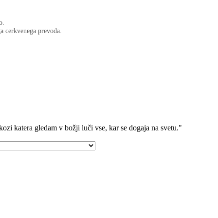
o.
ega cerkvenega prevoda.
kozi katera gledam v božji luči vse, kar se dogaja na svetu."