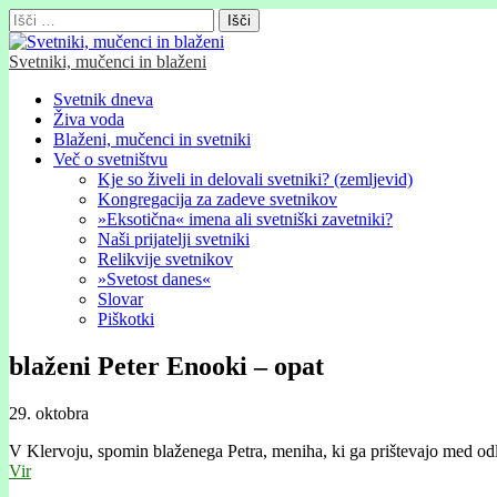
Išči:
Svetniki, mučenci in blaženi
Glavni
Skip
Svetnik dneva
to
Živa voda
meni
content
Blaženi, mučenci in svetniki
Več o svetništvu
Kje so živeli in delovali svetniki? (zemljevid)
Kongregacija za zadeve svetnikov
»Eksotična« imena ali svetniški zavetniki?
Naši prijatelji svetniki
Relikvije svetnikov
»Svetost danes«
Slovar
Piškotki
blaženi Peter Enooki – opat
29. oktobra
V Klervoju, spomin blaženega Petra, meniha, ki ga prištevajo med o
Vir