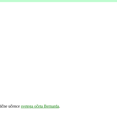
dlične učence
svetega očeta Bernarda
.