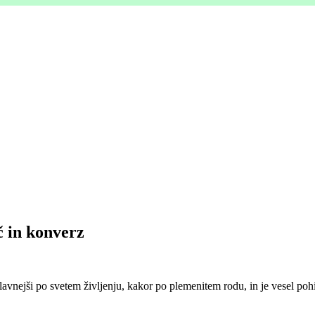
č in konverz
slavnejši po svetem življenju, kakor po plemenitem rodu, in je vesel pohi