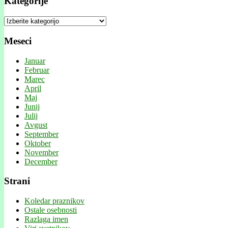
Kategorije
Kategorije
Meseci
Januar
Februar
Marec
April
Maj
Junij
Julij
Avgust
September
Oktober
November
December
Strani
Koledar praznikov
Ostale osebnosti
Razlaga imen