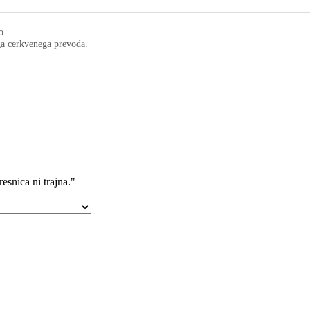
o.
ega cerkvenega prevoda.
resnica ni trajna."