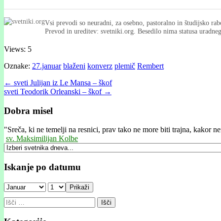
Vsi prevodi so neuradni, za osebno, pastoralno in študijsko rab
Prevod in ureditev: svetniki.org. Besedilo nima statusa uradn
Views: 5
Oznake:
27.januar
blaženi
konverz
plemič
Rembert
Post
← sveti Julijan iz Le Mansa – škof
sveti Teodorik Orleanski – škof →
navigation
Dobra misel
"
Sreča, ki ne temelji na resnici, prav tako ne more biti trajna, kakor ne
sv. Maksimilijan Kolbe
Iskanje po datumu
Prikaži
Išči: