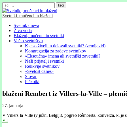
Išči:
Svetniki, mučenci in blaženi
Glavni
Skip
Svetnik dneva
to
Živa voda
meni
content
Blaženi, mučenci in svetniki
Več o svetništvu
Kje so živeli in delovali svetniki? (zemljevid)
Kongregacija za zadeve svetnikov
»Eksotična« imena ali svetniški zavetniki?
Naši prijatelji svetniki
Relikvije svetnikov
»Svetost danes«
Slovar
Piškotki
blaženi Rembert iz Villers-la-Ville – plemi
27. januarja
V Villers-la-Ville (v južni Belgiji), pogreb Rémberta, konverza, ki je 
Vir