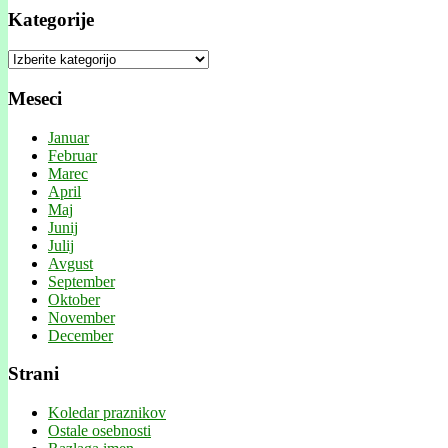
Kategorije
Kategorije
Meseci
Januar
Februar
Marec
April
Maj
Junij
Julij
Avgust
September
Oktober
November
December
Strani
Koledar praznikov
Ostale osebnosti