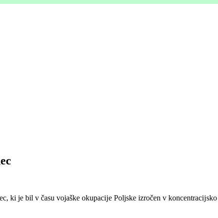
nec
ki je bil v času vojaške okupacĳe Poljske izročen v koncentracĳsko tab