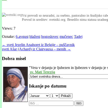
Vsi prevodi so neuradni, za osebno, pastoralno in študijsko rab
Prevod in ureditev: svetniki.org. Besedilo nima statusa uradn
Views: 7
Oznake:
6.avgust
blaženi
bogoslovec
mučenec
Tadej
Post
← sveti Jezelin Anahoret iz Belgije – puščavnik
sveti Ašar (Achard) iz Clairvauxa – menih →
navigation
Dobra misel
"
Vera v dejanju je ljubezen in ljubezen v dejanju je s
sv. Mati Terezija
Iskanje po datumu
Prikaži
Išči: