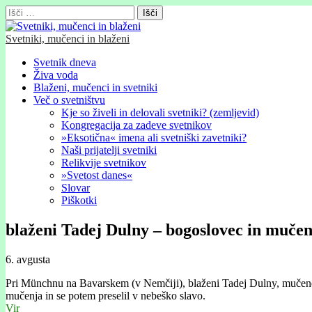
Išči:
Svetniki, mučenci in blaženi
Glavni
Skip
Svetnik dneva
to
Živa voda
meni
content
Blaženi, mučenci in svetniki
Več o svetništvu
Kje so živeli in delovali svetniki? (zemljevid)
Kongregacija za zadeve svetnikov
»Eksotična« imena ali svetniški zavetniki?
Naši prijatelji svetniki
Relikvije svetnikov
»Svetost danes«
Slovar
Piškotki
blaženi Tadej Dulny – bogoslovec in muče
6. avgusta
Pri Münchnu na Bavarskem (v Nemčĳi), blaženi Tadej Dulny, mučenec, 
mučenja in se potem preselil v nebeško slavo.
Vir