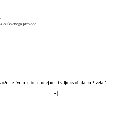
o.
ega cerkvenega prevoda.
luženje. Vero je treba udejanjati v ljubezni, da bo živela."