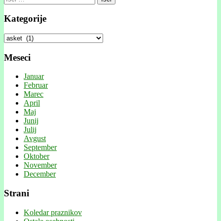
Kategorije
Kategorije
Meseci
Januar
Februar
Marec
April
Maj
Junij
Julij
Avgust
September
Oktober
November
December
Strani
Koledar praznikov