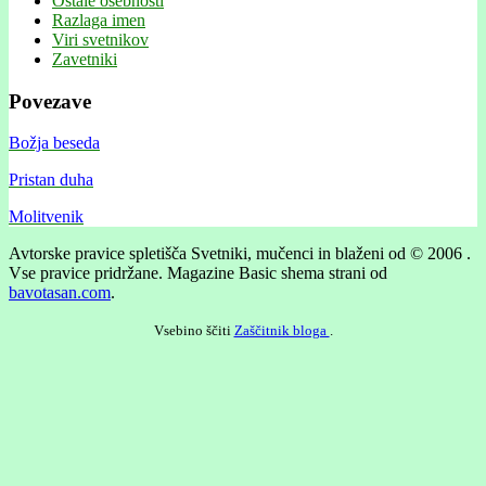
Ostale osebnosti
Razlaga imen
Viri svetnikov
Zavetniki
Povezave
Božja beseda
Pristan duha
Molitvenik
Avtorske pravice spletišča Svetniki, mučenci in blaženi od © 2006 .
Vse pravice pridržane.
Magazine Basic shema strani od
bavotasan.com
.
Vsebino ščiti
Zaščitnik bloga
.