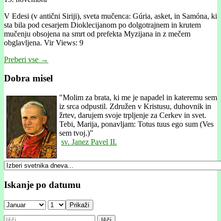
V Edesi (v antični Siriji), sveta mučenca: Gúria, asket, in Samóna, ki
sta bila pod cesarjem Dioklecijanom po dolgotrajnem in krutem
mučenju obsojena na smrt od prefekta Myzijana in z mečem
obglavljena. Vir Views: 9
Preberi vse →
Dobra misel
"
Molim za brata, ki me je napadel in kateremu sem
iz srca odpustil. Združen v Kristusu, duhovnik in
žrtev, darujem svoje trpljenje za Cerkev in svet.
Tebi, Marija, ponavljam: Totus tuus ego sum (Ves
sem tvoj.)"
sv. Janez Pavel II.
Iskanje po datumu
Prikaži
Išči: