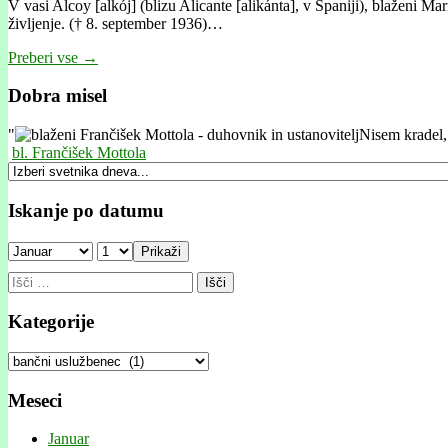
V vasi Alcoy [alkój] (blizu Alicante [alikánta], v Španiji), blaženi M
življenje. († 8. september 1936)…
Preberi vse →
Dobra misel
"
Nisem kradel, 
bl. Frančišek Mottola
Iskanje po datumu
Prikaži
Išči:
Kategorije
Kategorije
Meseci
Januar