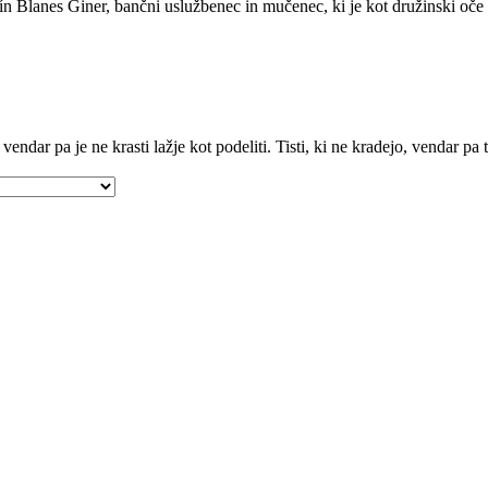
arín Blanes Giner, bančni uslužbenec in mučenec, ki je kot družinski oče
vendar pa je ne krasti lažje kot podeliti. Tisti, ki ne kradejo, vendar pa