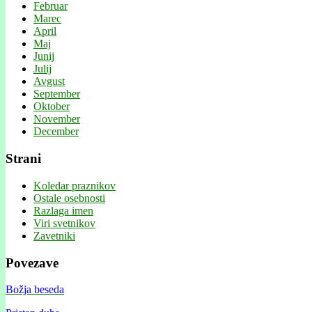
Februar
Marec
April
Maj
Junij
Julij
Avgust
September
Oktober
November
December
Strani
Koledar praznikov
Ostale osebnosti
Razlaga imen
Viri svetnikov
Zavetniki
Povezave
Božja beseda