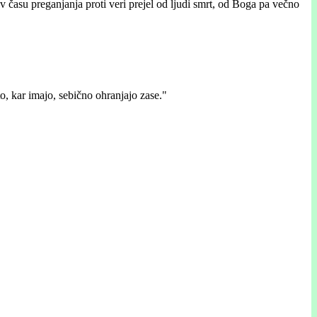
 v času preganjanja proti veri prejel od ljudi smrt, od Boga pa večno
 to, kar imajo, sebično ohranjajo zase."