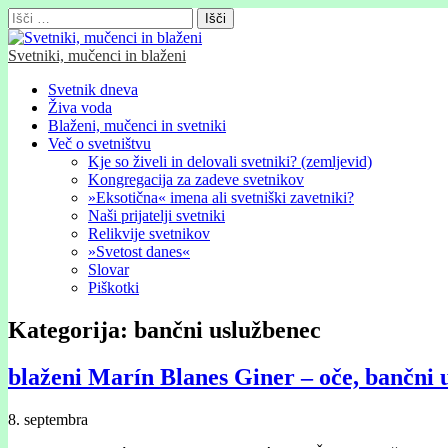
Išči:
Svetniki, mučenci in blaženi
Glavni
Skip
Svetnik dneva
to
Živa voda
meni
content
Blaženi, mučenci in svetniki
Več o svetništvu
Kje so živeli in delovali svetniki? (zemljevid)
Kongregacija za zadeve svetnikov
»Eksotična« imena ali svetniški zavetniki?
Naši prijatelji svetniki
Relikvije svetnikov
»Svetost danes«
Slovar
Piškotki
Kategorija:
bančni uslužbenec
blaženi Marín Blanes Giner – oče, bančni
8. septembra