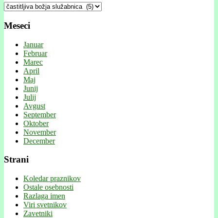
Kategorije
Meseci
Januar
Februar
Marec
April
Maj
Junij
Julij
Avgust
September
Oktober
November
December
Strani
Koledar praznikov
Ostale osebnosti
Razlaga imen
Viri svetnikov
Zavetniki