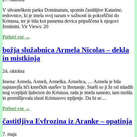
V silvaneškem parku Dominarum, spomin častitljive Katarine,
redovnice, ki je imela svoj razum v sužnosti in pokorščini do
Kristusa, ter je bila kot pametna devica pripuščena k njegovi
ženitnini. Vir Views: 20
Preberi vse →
božja služabnica Armela Nicolas – dekla
in mistkinja
24. oktobra
Imena: Armela, Armeli, Armelka, Armelica, … Armela je bila
najstarejša hči kmečkih staršev iz Bretanije. Starši so ji že od mladih
nog vcepljali ljubezen do Kristusa, rada je imela samoto, tam molila
in premišljevala zlasti Kristusovo trpljenje. Da bi se…
Preberi vse →
častitljiva Evfrozina iz Aranke – opatinja
7. maja