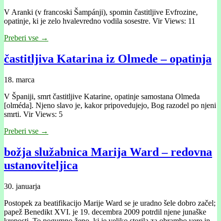
V Aranki (v francoski Šampánji), spomin častitljive Evfrozine,
opatinje, ki je zelo hvalevredno vodila sosestre. Vir Views: 11
Preberi vse →
častitljiva Katarina iz Olmede – opatinja
18. marca
V Španiji, smrt častitljive Katarine, opatinje samostana Olmeda
[olméda]. Njeno slavo je, kakor pripovedujejo, Bog razodel po njeni
smrti. Vir Views: 5
Preberi vse →
božja služabnica Marija Ward – redovna
ustanoviteljica
30. januarja
Postopek za beatifikacijo Marije Ward se je uradno šele dobro začel;
papež Benedikt XVI. je 19. decembra 2009 potrdil njene junaške
kreposti. To pogumno ženo, ki je veliko storila za obrambo vere in