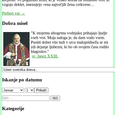
vzgojo deklet, imenujejo »ena največjih žena cerkvene…
Preberi vse →
Dobra misel
"
K mojemu ubogemu vodnjaku prihajajo ljudje
vseh vrst. Moja naloga je, da dam vodo vsem.
Pustiti dober vtis tudi v srcu malopridneža se mi
zdi dejanje ljubezni, ki bo ob svojem času rodilo
blagoslov."
sv. Janez XXIII.
Iskanje po datumu
Prikaži
Išči:
Kategorije