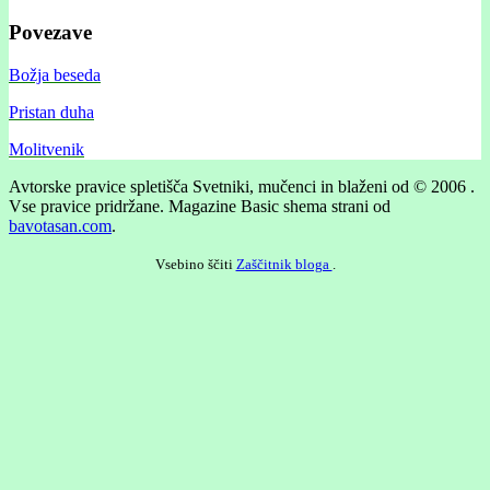
Povezave
Božja beseda
Pristan duha
Molitvenik
Avtorske pravice spletišča Svetniki, mučenci in blaženi od © 2006 .
Vse pravice pridržane.
Magazine Basic shema strani od
bavotasan.com
.
Vsebino ščiti
Zaščitnik bloga
.