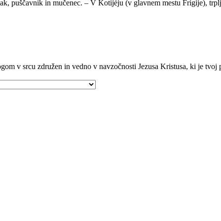
ak, puščavnik in mučenec. – V Kotijéju (v glavnem mestu Frígije), trp
gom v srcu združen in vedno v navzočnosti Jezusa Kristusa, ki je tvoj p