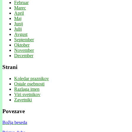
Februar
Marec
April
Maj
Junij
Julij
Avgust
September
Oktober
November
December
Strani
Koledar praznikov
Ostale osebnosti
Razlaga imen
Viri svetnikov
Zavetniki
Povezave
Božja beseda