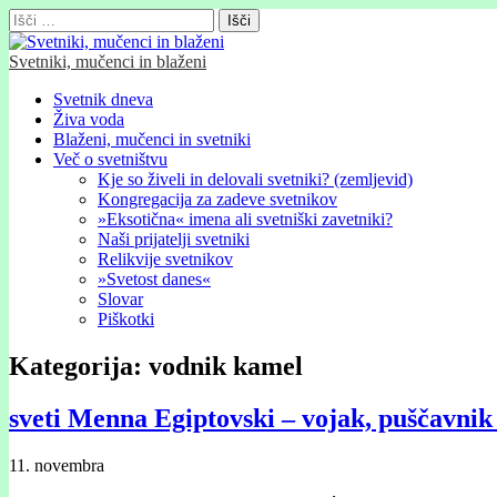
Išči:
Svetniki, mučenci in blaženi
Glavni
Skip
Svetnik dneva
to
Živa voda
meni
content
Blaženi, mučenci in svetniki
Več o svetništvu
Kje so živeli in delovali svetniki? (zemljevid)
Kongregacija za zadeve svetnikov
»Eksotična« imena ali svetniški zavetniki?
Naši prijatelji svetniki
Relikvije svetnikov
»Svetost danes«
Slovar
Piškotki
Kategorija:
vodnik kamel
sveti Menna Egiptovski – vojak, puščavnik
11. novembra