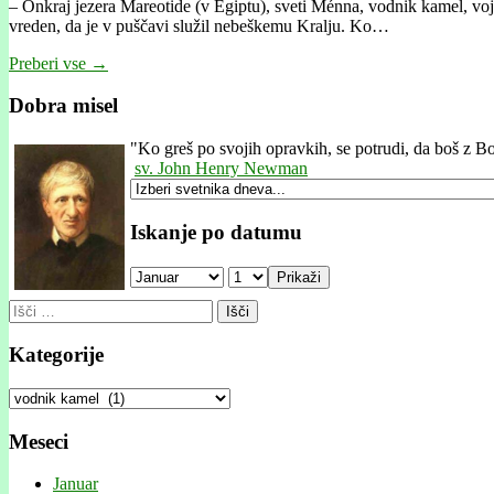
– Onkraj jezera Mareotide (v Egiptu), sveti Ménna, vodnik kamel, voj
vreden, da je v puščavi služil nebeškemu Kralju. Ko…
Preberi vse →
Dobra misel
"
Ko greš po svojih opravkih, se potrudi, da boš z Bo
sv. John Henry Newman
Iskanje po datumu
Prikaži
Išči:
Kategorije
Kategorije
Meseci
Januar