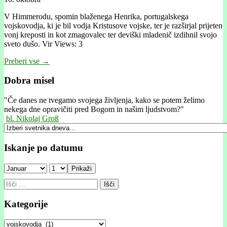
V Himmerodu, spomin blaženega Henrika, portugalskega
vojskovodja, ki je bil vodja Kristusove vojske, ter je razširjal prijeten
vonj kreposti in kot zmagovalec ter deviški mladenič izdihnil svojo
sveto dušo. Vir Views: 3
Preberi vse →
Dobra misel
"
Če danes ne tvegamo svojega življenja, kako se potem želimo
nekega dne opravičiti pred Bogom in našim ljudstvom?"
bl. Nikolaj Groß
Iskanje po datumu
Prikaži
Išči:
Kategorije
Kategorije