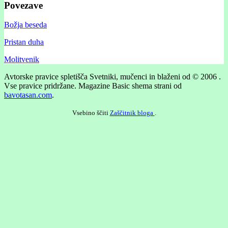
Povezave
Božja beseda
Pristan duha
Molitvenik
Avtorske pravice spletišča Svetniki, mučenci in blaženi od © 2006 .
Vse pravice pridržane.
Magazine Basic shema strani od
bavotasan.com
.
Vsebino ščiti
Zaščitnik bloga
.