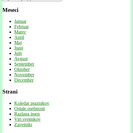
Meseci
Januar
Februar
Marec
April
Maj
Junij
Julij
Avgust
September
Oktober
November
December
Strani
Koledar praznikov
Ostale osebnosti
Razlaga imen
Viri svetnikov
Zavetniki