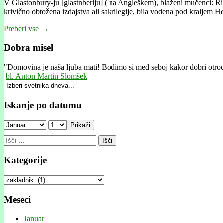
V Glastonbury-ju [glastnberiju] ( na Angleškem), blaženi mučenci: Rih
krivično obtožena izdajstva ali sakrilegije, bila vodena pod kraljem
Preberi vse →
Dobra misel
"
Domovina je naša ljuba mati! Bodimo si med seboj kakor dobri otroc
bl. Anton Martin Slomšek
Iskanje po datumu
Prikaži
Išči:
Kategorije
Kategorije
Meseci
Januar