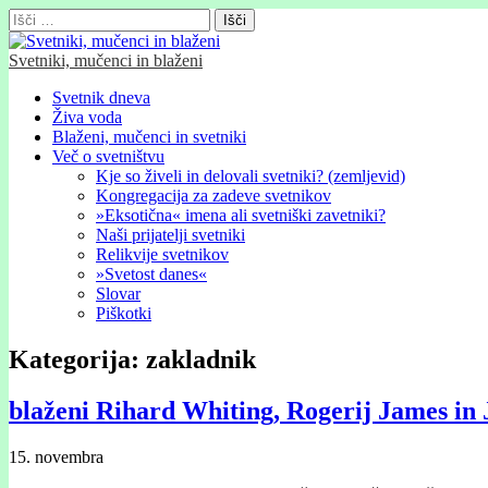
Išči:
Svetniki, mučenci in blaženi
Glavni
Skip
Svetnik dneva
to
Živa voda
meni
content
Blaženi, mučenci in svetniki
Več o svetništvu
Kje so živeli in delovali svetniki? (zemljevid)
Kongregacija za zadeve svetnikov
»Eksotična« imena ali svetniški zavetniki?
Naši prijatelji svetniki
Relikvije svetnikov
»Svetost danes«
Slovar
Piškotki
Kategorija:
zakladnik
blaženi Rihard Whiting, Rogerij James in
15. novembra