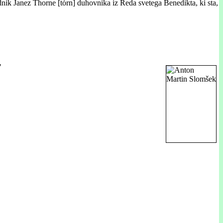
dnik Janez Thorne [tórn] duhovnika iz Reda svetega Benedikta, ki sta,
"