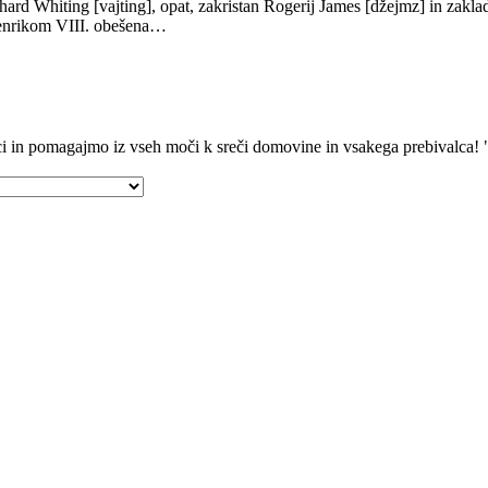
ard Whiting [vajting], opat, zakristan Rogerij James [džejmz] in zakla
 Henrikom VIII. obešena…
i in pomagajmo iz vseh moči k sreči domovine in vsakega prebivalca! 