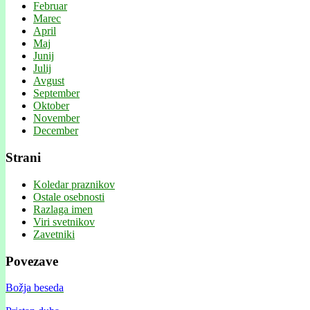
Februar
Marec
April
Maj
Junij
Julij
Avgust
September
Oktober
November
December
Strani
Koledar praznikov
Ostale osebnosti
Razlaga imen
Viri svetnikov
Zavetniki
Povezave
Božja beseda