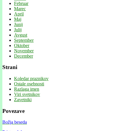
Februar
Marec
April
Maj
Junij
Julij
Avgust
September
Oktober
November
December
Strani
Koledar praznikov
Ostale osebnosti
Razlaga imen
Viri svetnikov
Zavetniki
Povezave
Božja beseda