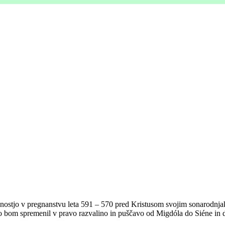
očnostjo v pregnanstvu leta 591 – 570 pred Kristusom svojim sonarodnja
elo bom spremenil v pravo razvalino in puščavo od Migdóla do Siéne in 