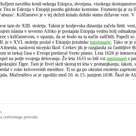
Božjem navdihu krstil nekega Etiopca, dvorjana, visokega dostojanstven
ra in Edezija v Etiopiji pustilo globoke korenine. Frumencija je za šk
abuna’. Krščanstvo je v tej deželi kmalu dobilo status državne vere. V č
e tam do XIII. stoletja. Takrat je kraljevska dinastija začela širiti ves
diranjem islama v severno Afriko je postajala Etiopija vedno bolj odmakn
veze s krščanstvom, v upanju, da se bodo na ta način zaščitili. Papeži so 
I. je v XVI. stoletju poslal v Etiopijo jezuitske
misijonarje
. Tako se je 
lmeida, naslovni nicejski škof. Cerkev jih je razglasila za častitljive Bo
zuitom in nekaj časa v Evropi predaval Sveto pismo. Leta 1626 je imenov
pel na polje svojega delovanja. Že leta 1633 so bili vsi
misijonarji
s pa
krajini Tigre. Tam je živel skrit skoraj tri leta v pomanjkanju, lakoti, 
predal v roke krivovernih menihov. Ti so ga po okrutni enoletni zaprtos
jala. Mučeništvo se je zgodilo med 10. in 15. junijem 1638. Škof de Alme
o.
ega cerkvenega prevoda.