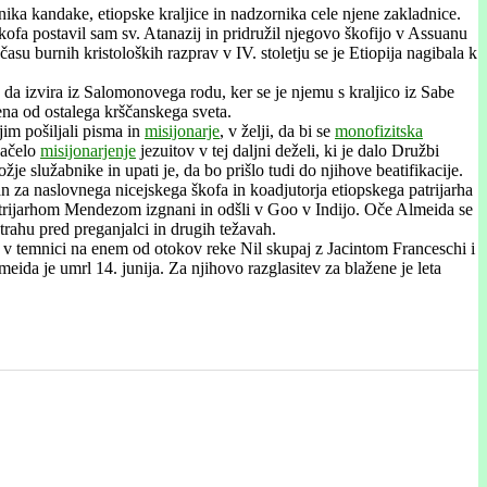
ika kandake, etiopske kraljice in nadzornika cele njene zakladnice.
ofa postavil sam sv. Atanazij in pridružil njegovo škofijo v Assuanu
asu burnih kristoloških razprav v IV. stoletju se je Etiopija nagibala k
t, da izvira iz Salomonovega rodu, ker se je njemu s kraljico iz Sabe
jena od ostalega krščanskega sveta.
jim pošiljali pisma in
misijonarje
, v želji, da bi se
monofizitska
začelo
misijonarjenje
jezuitov v tej daljni deželi, ki je dalo Družbi
žje služabnike in upati je, da bo prišlo tudi do njihove beatifikacije.
an za naslovnega nicejskega škofa in koadjutorja etiopskega patrijarha
trijarhom Mendezom izgnani in odšli v Goo v Indijo. Oče Almeida se
strahu pred preganjalci in drugih težavah.
ti v temnici na enem od otokov reke Nil skupaj z Jacintom Franceschi i
ida je umrl 14. junija. Za njihovo razglasitev za blažene je leta