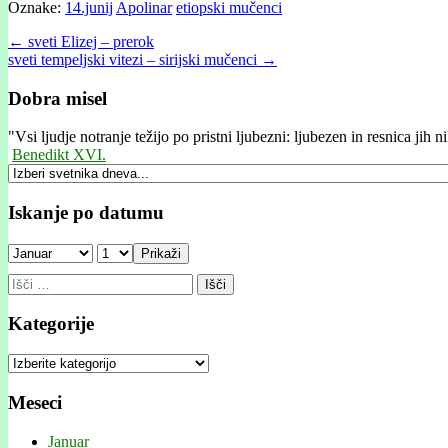
Oznake:
14.junij
Apolinar
etiopski mučenci
Post
← sveti Elizej – prerok
sveti tempeljski vitezi – sirijski mučenci →
navigation
Dobra misel
"
Vsi ljudje notranje težijo po pristni ljubezni: ljubezen in resnica jih 
Benedikt XVI.
Iskanje po datumu
Prikaži
Išči:
Kategorije
Kategorije
Meseci
Januar