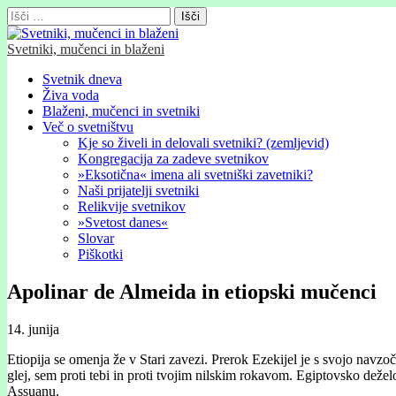
Išči:
Svetniki, mučenci in blaženi
Glavni
Skip
Svetnik dneva
to
Živa voda
meni
content
Blaženi, mučenci in svetniki
Več o svetništvu
Kje so živeli in delovali svetniki? (zemljevid)
Kongregacija za zadeve svetnikov
»Eksotična« imena ali svetniški zavetniki?
Naši prijatelji svetniki
Relikvije svetnikov
»Svetost danes«
Slovar
Piškotki
Apolinar de Almeida in etiopski mučenci
14. junija
Etiopija se omenja že v Stari zavezi. Prerok Ezekijel je s svojo navz
glej, sem proti tebi in proti tvojim nilskim rokavom. Egiptovsko dež
Assuan
u.