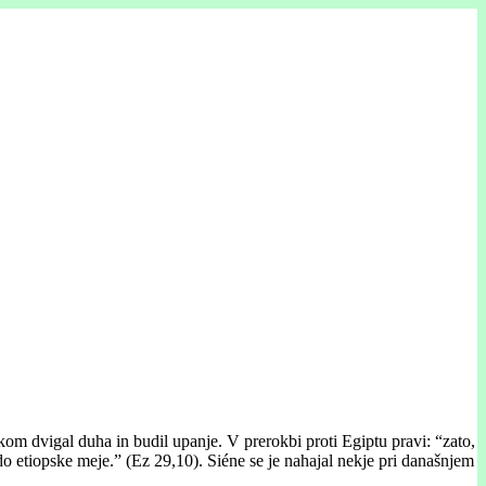
kom dvigal duha in budil upanje. V prerokbi proti Egiptu pravi: “zato,
do etiopske meje.”
(Ez 29,10).
Siéne se je nahajal nekje pri današnjem