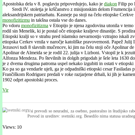
Apostolska dela v 8. poglavju pripovedujejo, kako je
diakon
Filip po 
Sredi IV. stoletja je krščanstvo z misijonskim delom Frumencija iz Ti
aleksandrijskem patriarhatu. Kasneje pa stoji na čelu etiopske Cerkve ‘
monofizitizmu
in takšna ostala vse do danes.
Po vdoru
monofizitizma
v Etiopijo je njena zgodovina utonila v temo vs
rodil sin Menelik, ki je postal oče etiopske kraljeve dinastije. S pro
Etiopski kralji so v strahu pred islamsko nevarnostjo vztrajno iskali z
etiopska Cerkev vrnila v naročje katoliške pravovernosti. Papež Julij II
Jezusovi tudi 8 slavnih mučencev, ki jim na čelu stoji oče Apolinar de A
Apolinar de Almeida se je rodil 22. julija v Lizboni. Vstopil je k je
Alfonza Mendeza. Po številnih in dolgih prigodah je šele leta 1630 dos
je z dvema drugima patroma uspel nekako izgubiti in ostati v etiopski po
Ko pa so ga vendarle ujeli, ga je odpadniški etiopski cesar Fasiladas 
Frančiškom Rodriguez predali v roke razjarjene drhali, ki jih je kamen
1902 odprt apostolski proces.
Vir
Vsi prevodi so neuradni, za osebno, pastoralno in študijsko rab
Prevod in ureditev: svetniki.org. Besedilo nima statusa uradn
Views: 10