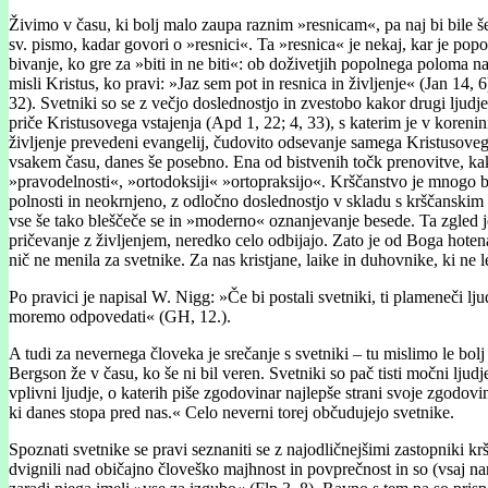
Živimo v času, ki bolj malo zaupa raznim »resnicam«, pa naj bi bile š
sv. pismo, kadar govori o »resnici«. Ta »resnica« je nekaj, kar je pop
bivanje, ko gre za »biti in ne biti«: ob doživetjih popolnega poloma na
misli Kristus, ko pravi: »Jaz sem pot in resnica in življenje« (Jan 14, 
32). Svetniki so se z večjo doslednostjo in zvestobo kakor drugi ljudje 
priče Kristusovega vstajenja (Apd 1, 22; 4, 33), s katerim je v koreni
življenje prevedeni evangelij, čudovito odsevanje samega Kristusovega
vsakem času, danes še posebno. Ena od bistvenih točk prenovitve, ka
»pravodelnosti«, »ortodoksiji« »ortopraksijo«. Krščanstvo je mnogo bol
polnosti in neokrnjeno, z odločno doslednostjo v skladu s krščanskim v
vse še tako bleščeče se in »moderno« oznanjevanje besede. Ta zgled j
pričevanje z življenjem, neredko celo odbijajo. Zato je od Boga hote
nič ne menila za svetnike. Za nas kristjane, laike in duhovnike, ki n
Po pravici je napisal W. Nigg: »Če bi postali svetniki, ti plameneči 
moremo odpovedati« (GH, 12.).
A tudi za nevernega človeka je srečanje s svetniki – tu mislimo le bolj 
Bergson že v času, ko še ni bil veren. Svetniki so pač tisti močni ljudj
vplivni ljudje, o katerih piše zgodovinar najlepše strani svoje zgod
ki danes stopa pred nas.« Celo neverni torej občudujejo svetnike.
Spoznati svetnike se pravi seznaniti se z najodličnejšimi zastopniki kr
dvignili nad običajno človeško majhnost in povprečnost in so (vsaj nam