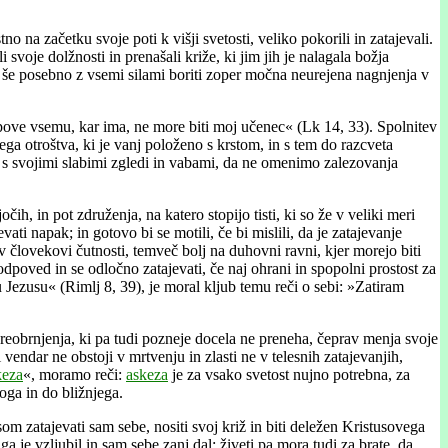
 na začetku svoje poti k višji svetosti, veliko pokorili in zatajevali.
svoje dolžnosti in prenašali križe, ki jim jih je nalagala božja
li še posebno z vsemi silami boriti zoper močna neurejena nagnjenja v
pove vsemu, kar ima, ne more biti moj učenec« (Lk 14, 33). Spolnitev
ega otroštva, ki je vanj položeno s krstom, in s tem do razcveta
vet s svojimi slabimi zgledi in vabami, da ne omenimo zalezovanja
ih, in pot združenja, na katero stopijo tisti, ki so že v veliki meri
ati napak; in gotovo bi se motili, če bi mislili, da je zatajevanje
človekovi čutnosti, temveč bolj na duhovni ravni, kjer morejo biti
dpoved in se odločno zatajevati, če naj ohrani in spopolni prostost za
u Jezusu« (Rimlj 8, 39), je moral kljub temu reči o sebi: »Zatiram
spreobrnjenja, ki pa tudi pozneje docela ne preneha, čeprav menja svoje
vendar ne obstoji v mrtvenju in zlasti ne v telesnih zatajevanjih,
keza
«, moramo reči:
askeza
je za vsako svetost nujno potrebna, za
oga in do bližnjega.
m zatajevati sam sebe, nositi svoj križ in biti deležen Kristusovega
a je vzljubil in sam sebe zanj dal; živeti pa mora tudi za brate, da