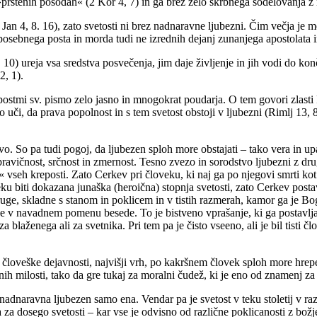
»prstenih posodah« (2 Kor 4, 7) in ga brez zelo skrbnega sodelovanja z
Jan 4, 8. 16), zato svetosti ni brez nadnaravne ljubezni. Čim večja je 
osebnega posta in morda tudi ne izrednih dejanj zunanjega apostolata in
 10) ureja vsa sredstva posvečenja, jim daje življenje in jih vodi do k
2, 1).
ostmi sv. pismo zelo jasno in mnogokrat poudarja. O tem govori zlasti 
uči, da prava popolnost in s tem svetost obstoji v ljubezni (Rimlj 13,
o. So pa tudi pogoj, da ljubezen sploh more obstajati – tako vera in up
ravičnost, srčnost in zmernost. Tesno zvezo in sorodstvo ljubezni z dru
« vseh kreposti. Zato Cerkev pri človeku, ki naj ga po njegovi smrti kot 
eku biti dokazana junaška (heroična) stopnja svetosti, zato Cerkev posta
druge, skladne s stanom in poklicem in v tistih razmerah, kamor ga je Bog
tne v navadnem pomenu besede. To je bistveno vprašanje, ki ga postavljaj
a blaženega ali za svetnika. Pri tem pa je čisto vseeno, ali je bil tisti č
az človeške dejavnosti, najvišji vrh, po kakršnem človek sploh more hrep
bnih milosti, tako da gre tukaj za moralni čudež, ki je eno od znamenj 
 nadnaravna ljubezen samo ena. Vendar pa je svetost v teku stoletij v raz
a za dosego svetosti – kar vse je odvisno od različne poklicanosti z bo