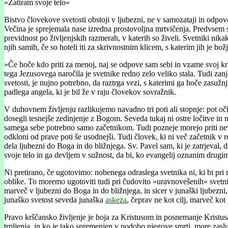
»Zatiram svoje telo«
Bistvo človekove svetosti obstoji v ljubezni, ne v samozataji in odpove
Večina je sprejemala nase izredna prostovoljna mrtvičenja. Predvsem so 
previdnost po življenjskih razmerah, v katerih so živeli. Svetniki nik
njih samih, če so hoteli iti za skrivnostnim klicem, s katerim jih je bo
»Če hoče kdo priti za menoj, naj se odpove sam sebi in vzame svoj kr
tega Jezusovega naročila je svetnike redno zelo veliko stala. Tudi zanj
svetosti, je nujno potrebno, da raztrga vezi, s katerimi ga hoče zasuž
padlega angela, ki je bil že v raju človekov sovražnik.
V duhovnem življenju razlikujemo navadno tri poti ali stopnje: pot očišč
dosegli tesnejše zedinjenje z Bogom. Seveda tukaj ni ostre ločitve in ni
samega sebe potrebno samo začetnikom. Tudi pozneje morejo priti neva
odkloni od prave poti še usodnejši. Tudi človek, ki ni več začetnik v
dela ljubezni do Boga in do bližnjega. Sv. Pavel sam, ki je zatrjeval, 
svoje telo in ga devljem v sužnost, da bi, ko evangelij oznanim drugi
Ni pretirano, če ugotovimo: nobenega odraslega svetnika ni, ki bi pri 
oblike. To moremo ugotoviti tudi pri čudovito »uravnovešenih« svetnikih
marveč v ljubezni do Boga in do bližnjega, in sicer v junaški ljubezn
junaško svetost seveda junaška
askeza
, čeprav ne kot cilj, marveč kot
Pravo krščansko življenje je hoja za Kristusom in posnemanje Kristusa.
trpljenja, in ko je tako spremenjen v podobo njegove smrti, more zasluž