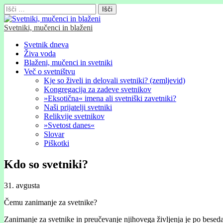
Išči:
Svetniki, mučenci in blaženi
Glavni
Skip
Svetnik dneva
to
Živa voda
meni
content
Blaženi, mučenci in svetniki
Več o svetništvu
Kje so živeli in delovali svetniki? (zemljevid)
Kongregacija za zadeve svetnikov
»Eksotična« imena ali svetniški zavetniki?
Naši prijatelji svetniki
Relikvije svetnikov
»Svetost danes«
Slovar
Piškotki
Kdo so svetniki?
31. avgusta
Čemu zanimanje za svetnike?
Zanimanje za svetnike in preučevanje njihovega življenja je po bese