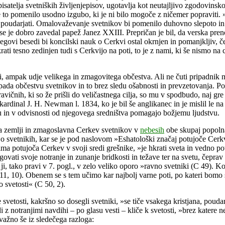
telja svetniških življenjepisov, ugotavlja kot neutajljivo zgodovinsko d
je to pomenilo usodno izgubo, ki je ni bilo mogoče z ničemer popraviti.
j poudarjati. Omalovaževanje svetnikov bi pomenilo duhovno slepoto in
 se je dobro zavedal papež Janez XXIII. Prepričan je bil, da verska pr
egovi besedi bi koncilski nauk o Cerkvi ostal okrnjen in pomanjkljiv, če
ti tesno zedinjen tudi s Cerkvijo na poti, to je z nami, ki še nismo na 
, ampak udje velikega in zmagovitega občestva. Ali ne čuti pripadnik m
ipada občestvu svetnikov in to brez sledu ošabnosti in prevzetovanja. Po
pravičnih, ki so že prišli do veličastnega cilja, so mu v spodbudo, naj g
dinal J. H. Newman l. 1834, ko je bil še anglikanec in je mislil le na 
usu in v odvisnosti od njegovega sredništva pomagajo božjemu ljudstvu.
 na zemlji in zmagoslavna Cerkev svetnikov v
nebesih
obe skupaj popolna
je o svetnikih, kar se je pod naslovom »Eshatološki značaj potujoče Cer
ima potujoča Cerkev v svoji sredi grešnike, »je hkrati sveta in vedno p
ovati svoje notranje in zunanje bridkosti in težave ter na svetu, čepra
 ji, tako pravi v 7. pogl., v zelo veliko oporo »ravno svetniki (C 49). K
1, 10). Obenem se s tem učimo kar najbolj varne poti, po kateri bomo s
 svetosti« (C 50, 2).
etosti, kakršno so dosegli svetniki, »se tiče vsakega kristjana, poudarj
 z notranjimi navdihi – po glasu vesti – kliče k svetosti, »brez katere
važno še iz sledečega razloga: