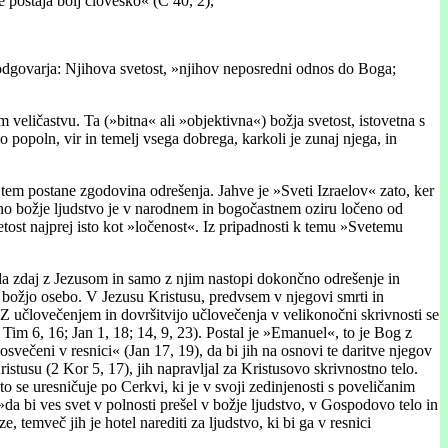
e postaja bolj človeško« (C 40, 2),
, odgovarja: Njihova svetost, »njihov neposredni odnos do Boga;
veličastvu. Ta (»bitna« ali »objektivna«) božja svetost, istovetna s
popoln, vir in temelj vsega dobrega, karkoli je zunaj njega, in
em postane zgodovina odrešenja. Jahve je »Sveti Izraelov« zato, ker
eno božje ljudstvo je v narodnem in bogočastnem oziru ločeno od
tost najprej isto kot »ločenost«. Iz pripadnosti k temu »Svetemu
, da zdaj z Jezusom in samo z njim nastopi dokončno odrešenje in
go božjo osebo. V Jezusu Kristusu, predvsem v njegovi smrti in
). Z učlovečenjem in dovršitvijo učlovečenja v velikonočni skrivnosti se
 Tim 6, 16; Jan 1, 18; 14, 9, 23). Postal je »Emanuel«, to je Bog z
posvečeni v resnici« (Jan 17, 19), da bi jih na osnovi te daritve njegov
istusu (2 Kor 5, 17), jih napravljal za Kristusovo skrivnostno telo.
to se uresničuje po Cerkvi, ki je v svoji zedinjenosti s poveličanim
»da bi ves svet v polnosti prešel v božje ljudstvo, v Gospodovo telo in
temveč jih je hotel narediti za ljudstvo, ki bi ga v resnici