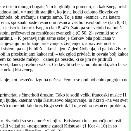
ica« v tistem mnogo bogatejšem in globljem pomenu, na kakršnega misli
vrednost tudi v »mejnih stanjih«, ko je na kocki celotno človekovo
izhoda, ob srečanju s smrtjo samo. To je tista »resnica«, na katero
učenci; spoznali boste resnico in resnica vas bo osvobodila« (Jan 8, 31,
kar je isto kakor »iz Boga« (Jan 8, 47). Zato pa so svetniki najboljše
ojni pričevavci za resničnost evangelija (C 50, 2); svetniki so v
uardini). – K prenavljanju same sebe je Cerkev bila poklicana v
anjevanju pridružuje pričevanje z življenjem, »pravovernosti«
i sistem, pa naj bi bil še tako sijajen. Zgled življenja, ki ga kdo živi v
oji in preskušnjami kakor mi) – tak zgled privlači in osvaja bolj kakor
em ko besede mičejo – danes pa besede, ki se jim ne pridruži
Cerkvi, danes posebno važna. Cerkev bi sebe samo ohromila, ako bi se
ke nekaj bistvenega.
ropadanje, kot nesrečna izguba nečesa, čemur se pod nobenim pogojem ne
 primerjati s čimerkoli drugim. Tako je sodil veliki francoski mislec H.
nji ljudje, katerim velja Kristusovo blagrovanje, in hkrati »na ves svet
»Ali more biti kdo brez Boga svetnik? To je edino resničen problem,
epko. Svetniki so se namreč v hoji za Kristusom in s pomočjo milosti
šili veljati za »nespametne zaradi Kristusa« (1 Kor 4, 10) in so