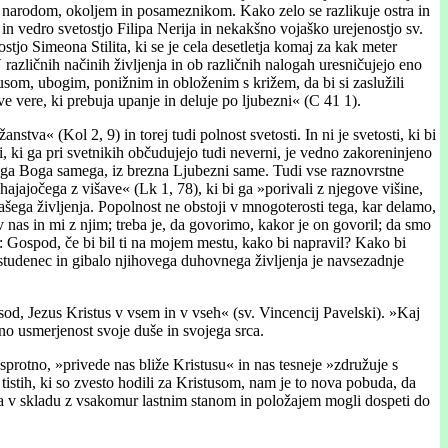
nim narodom, okoljem in posameznikom. Kako zelo se razlikuje ostra in
 in vedro svetostjo Filipa Nerija in nekakšno vojaško urejenostjo sv.
stjo Simeona Stilita, ki se je cela desetletja komaj za kak meter
V različnih načinih življenja in ob različnih nalogah uresničujejo eno
usom, ubogim, ponižnim in obloženim s križem, da bi si zaslužili
e vere, ki prebuja upanje in deluje po ljubezni« (C 41 1).
nstva« (Kol 2, 9) in torej tudi polnost svetosti. In ni je svetosti, ki bi
i, ki ga pri svetnikih občudujejo tudi neverni, je vedno zakoreninjeno
edinega Boga samega, iz brezna Ljubezni same. Tudi vse raznovrstne
hajajočega z višave« (Lk 1, 78), ki bi ga »porivali z njegove višine,
šega življenja. Popolnost ne obstoji v mnogoterosti tega, kar delamo,
 nas in mi z njim; treba je, da govorimo, kakor je on govoril; da smo
: Gospod, če bi bil ti na mojem mestu, kako bi napravil? Kako bi
 studenec in gibalo njihovega duhovnega življenja je navsezadnje
od, Jezus Kristus v vsem in v vseh« (sv. Vincencij Pavelski). »Kaj
ljno usmerjenost svoje duše in svojega srca.
asprotno, »privede nas bliže Kristusu« in nas tesneje »združuje s
tistih, ki so zvesto hodili za Kristusom, nam je to nova pobuda, da
eta v skladu z vsakomur lastnim stanom in položajem mogli dospeti do