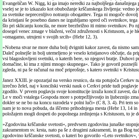
Evangeličan W. Nigg, ki ga imajo neredki za najboljšega današnjega pisa
vselej se je to izkazalo kot obubožanje krščanskega življenja: vedno 
za svetnike neprecenljivo notranjo obogatitev. Tega ni mogoče dovol
da kristjani še posebno danes ne izgubljamo spred oči svetnikov, tega
šlo pri sklicanju koncila, ne more brezbrižno iti mimo svetnikov. Po nj
dosegel venec zmage v blaženi, večni združenosti s Kristusom, a je hkra
»omagamo, utrujeni v svojih srcih« (Hebr 12, 3).
»Nobena stvar ne more duha bolj dvigniti kakor zavest, da nismo sami
Daleč polnejše in bolj utemeljeno je veselo kristjanovo občutje, da pr
vsi blagoslovljeni svetniki, o katerih bere, so njegovi bratje. Duhovi 
domačine, ki ima z njimi mnogo skupnega«. Tako je govoril poznejši kar
zgleda, ni pa še računal na moč priprošnje, s katero svetniki v Krist
Janez XXIII. je opozarjal na versko resnico, da sta potujoča Cerkev
izrečno želel, naj v koncilski verski nauk o Cerkvi pride tudi poglav
zgodilo. V prvem poglavju svoje konstitucije izraža koncil zavest, da 
Le v moči vstalega Gospoda more s potrpežljivostjo in ljubeznijo zmag
dokler se ne bo na koncu razodela v polni luči« (C 8, 3. 4). Pri tem so
nam je to nova pobuda, da iščemo prihodnjega mesta (Hebr 13, 14 in 1
položajem mogli dospeti do popolnega zedinjenja s Kristusom, to je do
»Zgodovina krščanske svetosti«, predvsem zgodovina junaške stopnje sv
zakramentom sv. krsta, nato pa še z drugimi zakramenti, in ga Bog tudi
zgodovino krščanske svetosti, o kateri bo govorilo »Leto svetnikov«, 