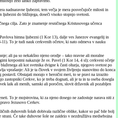
 milostjo zelo lahko zapravimo.
mera nadnaravne ljubezni, tem večja je mera posvečujoče milosti in
 ljubezni do bližnjega, doseči visoko stopnjo svetosti.
ončnega cilja. Zato je znamenje resničnega Kristusovega učenca
Pavlova himna ljubezni (1 Kor 13), dalje ves Janezov evangelij in
 8-11). To je tudi nauk cerkvenih očetov, ki nato odmeva v nauku
anje; ali pa so nekakšno njeno orodje – tako nravne ali moralne
gimi krepostmi nakazuje že sv. Pavel (1 Kor 14, 4 sl); cerkveni očetje
blaženega ali kot svetnika dvigne k časti oltarja, njegovo svetost po
vlja vprašanje: Ali je ta človek v svojem življenju stanovitno do konca
 postavil. Obstajati morajo v heroični meri, to se pravi na izrazito
o zastopniki Cerkve, ko je treba dognati, ali je ta in ta oseba dosegla
lovek laik ali menih, samski ali poročen, slovit državnik ali pozabljen
eneti. To je mojstrovina, ki za njeno dosego ne zadostuje narava niti z
za pravo Jezusovo Cerkev.
ličnih duhovnih šolah dobivala različne oblike, kakor so pač bile bolj
žje strani. Če take duhovne šole ne zaidejo v nezdružljiva medsebojna