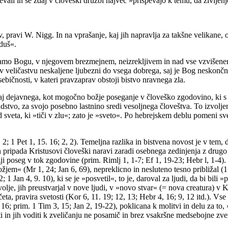
vali in še zdaj v človeški družbi največ »prispevajo k temu, da življenj
v, pravi W. Nigg. In na vprašanje, kaj jih napravlja za takšne velikane
 duš«.
t samo Bogu, v njegovem brezmejnem, neizrekljivem in nad vse vzvišenem 
 veličastvu neskaljene ljubezni do vsega dobrega, saj je Bog neskončno 
ebičnosti, v kateri pravzaprav obstoji bistvo nravnega zla.
aj dejavnega, kot mogočno božje poseganje v človeško zgodovino, ki s t
dstvo, za svojo posebno lastnino sredi vesoljnega človeštva. To izvolj
sveta, ki »tiči v zlu«; zato je »sveto«. Po hebrejskem deblu pomeni sve
2; 1 Pet 1, 15. 16; 2, 2). Temeljna razlika in bistvena novost je v tem
čin pripada Kristusovi človeški naravi zaradi osebnega zedinjenja z dru
ožji poseg v tok zgodovine (prim. Rimlj 1, 1-7; Ef 1, 19-23; Hebr l, 1-4
žjem« (Mr 1, 24; Jan 6, 69), nepreklicno in nesluteno tesno približal (1
 Jan 4, 9. 10), ki se je »posvetil«, to je, daroval za ljudi, da bi bili »
je, jih preustvarjal v nove ljudi, v »novo stvar« (= nova creatura) v Kr
a, pravira svetosti (Kor 6, 11. 19; 12, 13; Hebr 4, 16; 9, 12 itd.). Vse 
; prim. 1 Tim 3, 15; Jan 2, 19-22), poklicana k molitvi in delu za to, 
n jih voditi k zveličanju ne posamič in brez vsakršne medsebojne zveze, 