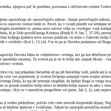
svetnika, njegova pač še posebno, povezana z občestvom celotne Cerkve 
jemo opravičenje ali »posvečujočo milost«. Stanje posvečujoče milosti,
Na to osnovno svetost misli sv. Pavel, ko v svojih pismih vse kristjane i
im pisateljem sv. pisma nove zaveze velja za »svetega« vsak kristjan. K
Duha, ki je Duh poveličanega Kristusa (Rimlj 8, 9; Jan 7, 37-39), prerojen
lan božjega ljudstva nove zaveze poklican »iz teme v čudovito božjo luč«
etih v svetlobi« (Kol 1, 13.14). Vse to pa je človeku podarjeno od Boga
, napravlja človeka bitno in »objektivno« svetega, ker ga kot deležnost
e ne uporablja razuma). Ta svetost pa je ne le božji dar, ampak hkrati –
ktivno« svetost.
vi vsi, naj pripadajo hierarhiji ali pa jih hierarhija vodi, poklicani k 
 in vzor vse popolnosti, je svetost življenja oznanjal vsem svojim učen
etega Duha, ki naj jih notranje razgiblje, da ljubijo Boga iz vsega src
rstu so postali resnično božji otroci in deležni božje narave in tako v re
pripominja: »Ker se v marsičem pregrešimo vsi (prim. Jak 3, 2), zato nep
i so ji vedno pridružene, počelo cele vrste nravnih krepostnih dejanj.
in blažene ljubezni v zveličanju. Takrat bo nastopila presrečna nemožno