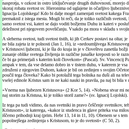
nasprotja, v ozkost in ostro izključevanje drugih duhovnosti, morejo d
skoraj robata svetost sv. Hieronima od uglajene in očarljivo ljubezniv
Ignacija Lojolskega! Kdo bi dalje mogel zamenjati svetost kakega Franči
premaknil z istega mesta. Mogli bi reči, da je toliko različnih svetosti
samo svetost vsi, kateri se dajo voditi božjemu Duhu in kateri v posl
deležnost pri njegovem poveličanju. Vsakdo pa mora v skladu s svojimi 
A sleherna svetost, tudi svetost tistih, ki jih Cerkev postavi na oltar, 
ne bila zajeta iz te polnosti (Jan 1, 16), iz »nedoumljivega Kristusove
v Kristusovi ljubezni, ki je šla do kraja in je v človeštvu zanetila bo
zunanje oblike svetega življenja in različne junaške kreposti so le raz
če bi ga primerjali s katerim koli človekom« (Pascal). Sv. Vincencij 
ampak v tem, da vse delamo dobro in v tistem duhu, v katerem je vsa s
združeni z njegovim Duhom, kakor je bil on zedinjen s svojim Očetom. 
poučil tega človeka? Kako bi potolažil tega bolnika na duši ali na te
vselej edinole Kristus sam in ne kaki nauki in pravila, pa naj bi bila v
»Vnema nas ljubezen Kristusova« (2 Kor 5, 14). »Nobena stvar mi ne u
naj storim za Kristusa, ki je toliko storil zame?« (sv. Ignacij Lojolski
Iz tega pa tudi vidimo, da nas svetniki in pravo češčenje svetnikov, t
Kristusom«, iz katerega, »kakor iz studenca in glave priteka vsa milos
iščemo prihodnji kraj (prim. Hebr 13, 14 in 11, 10). Obenem se s tem 
popolnejšega zedinjenja s Kristusom, to je do svetosti« (C 50, 2).