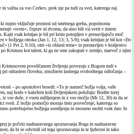
in važna za vso Cerkev, prek nje pa tudi za svet, katerega naj
 ki nujno vključuje prostost od smrtnega greha, popolnoma
menuje »svete«, čeprav ni dvoma, da niso bili vsi sveti v tistem
ajti vsak kristjan je bil pri krstu potopljen v prenavljajočo moč
 v božjega otroka (Jan 1, 12, 13; 3, 5-9); vsak kristjan je bil kot »živ
 (1 Pet 2, 9.10), otet »iz oblasti teme« in prestavljen v kraljestvo
 po Kristusu kot talent, ki ga ne sme zakopati v zemljo, marveč z njim
 pri Kristusovem poveličanem življenju povezuje z Bogom tudi v
 vsaj pri odraslem človeku, zmožnem lastnega svobodnega odločanja –
svetosti – po apostolovi besedi: »To je namreč božja volja, vaše
cem, naj bodo v kakršem koli življenjskem položaju: Bodite torej
a, iz vse duše, z vsem mišljenjem in z vso močjo (Mr 12, 30) in da se
snici sveti. Z božjo pomočjo morajo tisto posvečenje, katerega so
restano potrebujemo božjega usmiljenja in moramo moliti vsak dan: In
 Najprej je počelo nadnaravnega spoznavanja Boga in nadnaravne
st, da bi se odvrnili od tega spoznavanja in te ljubezni in tako