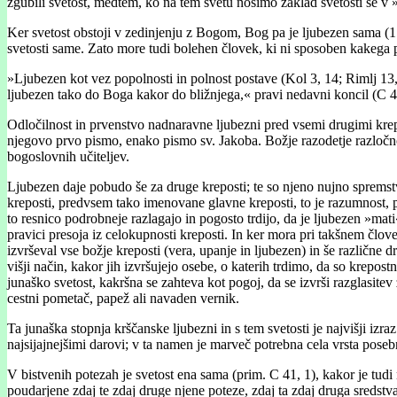
zgubili svetost, medtem, ko na tem svetu nosimo zaklad svetosti še v 
Ker svetost obstoji v zedinjenju z Bogom, Bog pa je ljubezen sama (1 
svetosti same. Zato more tudi bolehen človek, ki ni sposoben kakega p
»Ljubezen kot vez popolnosti in polnost postave (Kol 3, 14; Rimlj 13,
ljubezen tako do Boga kakor do bližnjega,« pravi nedavni koncil (C 4
Odločilnost in prvenstvo nadnaravne ljubezni pred vsemi drugimi krep
njegovo prvo pismo, enako pismo sv. Jakoba. Božje razodetje razločno 
bogoslovnih učiteljev.
Ljubezen daje pobudo še za druge kreposti; te so njeno nujno spremstv
kreposti, predvsem tako imenovane glavne kreposti, to je razumnost, p
to resnico podrobneje razlagajo in pogosto trdijo, da je ljubezen »mati
pravici presoja iz celokupnosti kreposti. In ker mora pri takšnem člov
izvrševal vse božje kreposti (vera, upanje in ljubezen) in še različne 
višji način, kakor jih izvršujejo osebe, o katerih trdimo, da so krepos
junaško svetost, kakršna se zahteva kot pogoj, da se izvrši razglasitev z
cestni pometač, papež ali navaden vernik.
Ta junaška stopnja krščanske ljubezni in s tem svetosti je najvišji izr
najsijajnejšimi darovi; v ta namen je marveč potrebna cela vrsta pose
V bistvenih potezah je svetost ena sama (prim. C 41, 1), kakor je tudi
poudarjene zdaj te zdaj druge njene poteze, zdaj ta zdaj druga sredstv