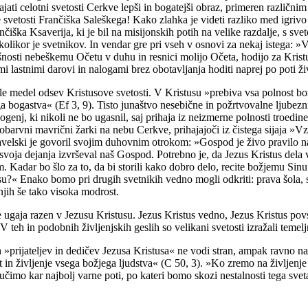
ajati celotni svetosti Cerkve lepši in bogatejši obraz, primeren različ
e svetosti Frančiška Saleškega! Kako zlahka je videti razliko med igrivo
ška Ksaverija, ki je bil na misijonskih potih na velike razdalje, s sveto
, kolikor je svetnikov. In vendar gre pri vseh v osnovi za nekaj istega: »
ušnosti nebeškemu Očetu v duhu in resnici molijo Očeta, hodijo za Krist
lastnimi darovi in nalogami brez obotavljanja hoditi naprej po poti živ
je le medel odsev Kristusove svetosti. V Kristusu »prebiva vsa polnost boža
ga bogastva« (Ef 3, 9). Tisto junaštvo nesebične in požrtvovalne ljubezn
žji ogenj, ki nikoli ne bo ugasnil, saj prihaja iz neizmerne polnosti tro
nobarvni mavrični žarki na nebu Cerkve, prihajajoči iz čistega sijaja »Vz
Pavelski je govoril svojim duhovnim otrokom: »Gospod je živo pravilo na
voja dejanja izvrševal naš Gospod. Potrebno je, da Jezus Kristus dela v
Kadar bo šlo za to, da bi storili kako dobro delo, recite božjemu Sinu
lesu?« Enako bomo pri drugih svetnikih vedno mogli odkriti: prava šola,
 njih še tako visoka modrost.
gaja razen v Jezusu Kristusu. Jezus Kristus vedno, Jezus Kristus povs
). V teh in podobnih življenjskih geslih so velikani svetosti izražali teme
eh »prijateljev in dedičev Jezusa Kristusa« ne vodi stran, ampak ravno n
t in življenje vsega božjega ljudstva« (C 50, 3). »Ko zremo na življenje 
učimo kar najbolj varne poti, po kateri bomo skozi nestalnosti tega sv