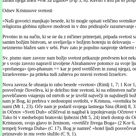
zaradi njega imeli »vse za izgubo« (Flp 3, 8). Ravno s tem pa so prispe
Odsev Kristusove svetosti
»Naši govorici manjkajo besede, ki bi mogle opisati veličino svetniko
religiozna globina njihove modrosti in v dno pridirajoče razumevanje
Prvotno in na način, ki se ne da z ničimer primerjati, pripada svetos
samim božjim bistvom, se uveljavlja v božjem hotenju in delovanju – v
neizmerno blažen sam v sebi. Prav zato je popolno nasprotje sleherni s
Sv. pismo stare zaveze nam božjo svetost prikazuje predvsem kot nek
je s svojo zavezo napravil izvoljene Abrahamove potomce za svoje lju
»profanega« (pro-phanum == kar je pred svetiščem in zunaj njega), od 
Izraelovemu« pa priteka tudi zahteva po nravni svetosti Izraelcev.
Nova zaveza še ohranja to rabo besede »svetost« (Rimlj 1, 7; 1 Kor 1, 
posvečenje človeštva, ki je deležno tiste svetosti, ki na edinstven na
poveličanem vstajenju od mrtvih se je izvršil največji in najsilnejši b
nam je Bog, ki prebiva v nedostopni svetlobi, v Kristusu, »svetniku bo
nami (Mt 1, 23). Oče nam je podaril svojega lastnega Sina (Rimlj 8, 32; 1
in Očetov »Sveti Duh« očiščeval in nagibal k izpolnjevanju Očetove vol
Tako bi v medsebojni bratovski ljubezni (Mt 5, 24) imeli dostop do Očet
Kristusom, svojo glavo in ženinom, «svetišče živega Boga« (2 Kor 6, 16
tempelj Svetega Duha« (C 17). Bog je namreč »hotel ljudi posvečevati i
priznavalo in mu sveto služilo (C 9, 1).