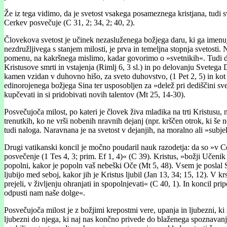
Že iz tega vidimo, da je svetost vsakega posameznega kristjana, tudi 
Cerkev posvečuje (C 31, 2; 34, 2; 40, 2).
Človekova svetost je učinek nezasluženega božjega daru, ki ga imenu
nezdružljivega s stanjem milosti, je prva in temeljna stopnja svetosti. 
pomenu, na kakršnega mislimo, kadar govorimo o »svetnikih«. Tudi drug
Kristusove smrti in vstajenja (Rimlj 6, 3 sl.) in po delovanju Svetega 
kamen vzidan v duhovno hišo, za sveto duhovstvo, (1 Pet 2, 5) in kot č
edinorojenega božjega Sina ter usposobljen za »delež pri dediščini sv
kupčevati in si pridobivati novih talentov (Mt 25, 14-30).
Posvečujoča milost, po kateri je človek živa mladika na trti Kristusu
trenutkih, ko ne vrši nobenih nravnih dejanj (npr. krščen otrok, ki š
tudi naloga. Naravnana je na svetost v dejanjih, na moralno ali »subje
Drugi vatikanski koncil je močno poudaril nauk razodetja: da so »v Cerk
posvečenje (1 Tes 4, 3; prim. Ef 1, 4)« (C 39). Kristus, »božji Učenik
popolni, kakor je popoln vaš nebeški Oče (Mt 5, 48). Vsem je poslal Sv
ljubijo med seboj, kakor jih je Kristus ljubil (Jan 13, 34; 15, 12). V k
prejeli, v življenju ohranjati in spopolnjevati« (C 40, 1). In koncil 
odpusti nam naše dolge«.
Posvečujoča milost je z božjimi krepostmi vere, upanja in ljubezni, k
ljubezni do njega, ki naj nas končno privede do blaženega spoznavanja 