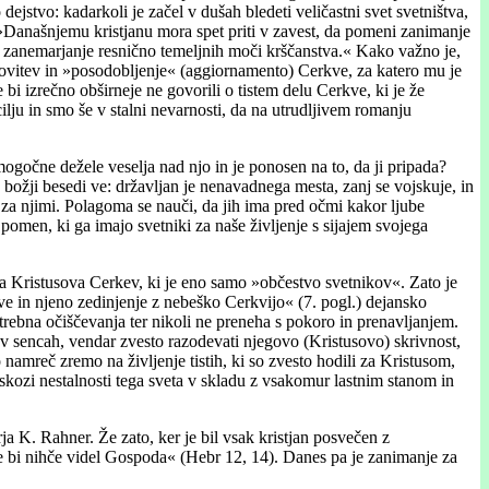
ejstvo: kadarkoli je začel v dušah bledeti veličastni svet svetništva,
 »Današnjemu kristjanu mora spet priti v zavest, da pomeni zanimanje
 zanemarjanje resnično temeljnih moči krščanstva.« Kako važno je,
enovitev in »posodobljenje« (aggiornamento) Cerkve, za katero mu je
 bi izrečno obširneje ne govorili o tistem delu Cerkve, ki je že
cilju in smo še v stalni nevarnosti, da na utrudljivem romanju
ogočne dežele veselja nad njo in je ponosen na to, da ji pripada?
 božji besedi ve: državljan je nenavadnega mesta, zanj se vojskuje, in
re za njimi. Polagoma se nauči, da jih ima pred očmi kakor ljube
pomen, ki ga imajo svetniki za naše življenje s sijajem svojega
 Kristusova Cerkev, ki je eno samo »občestvo svetnikov«. Zato je
kve in njeno zedinjenje z nebeško Cerkvijo« (7. pogl.) dejansko
otrebna očiščevanja ter nikoli ne preneha s pokoro in prenavljanjem.
v v sencah, vendar zvesto razodevati njegovo (Kristusovo) skrivnost,
o namreč zremo na življenje tistih, ki so zvesto hodili za Kristusom,
kozi nestalnosti tega sveta v skladu z vsakomur lastnim stanom in
a K. Rahner. Že zato, ker je bil vsak kristjan posvečen z
 ne bi nihče videl Gospoda« (Hebr 12, 14). Danes pa je zanimanje za