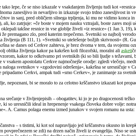
e tako lepe, če se niso izkazale v vsakdanjem življenju tudi kot »resn
olnoma zanesljivo in nevarljivo in izkazuje svojo trdno zanesljivost in 
črtov in sanj, pred obličjem silnega trpljenja, ki mu ne vidimo konca in 
6), ali, ko zatrjuje: »če boste v mojem nauku vztrajali, boste zares moji 
oklepali takšne resnice in vse globlje živeli »iz resnice« (1 Jan 3, 19), 
ni že premagano zlo, pred katerim trepečemo. Svetniki so najbolj verodost
 življenja (B 111, 1). »Svetniki so utelešenje božjih skrivnosti« (R. G
kršna se danes od Cerkve zahteva, je brez dvoma v tem, da svojemu ozn
j oblika življenja kakor pa kakršen koli filozofski, moralni ali
asketi
čn
zorom, kakor to odkrivamo pri svetnikih (ki so bili ljudje s težavami, b
e v vsakem apostolatu Cerkve najmočnejše orodje: zgledi vlečejo, medt
na naloga svetnikov v »zgodovini odrešenja«, kakršna se uresničuje v 
e le pripadamo Cerkvi, ampak tudi »smo Cerkev«, je zanimanje za svetni
ljudje, nepoznani, bi se moralo to za celotno krščanstvo izkazati kot p
na srečanje v življenjepisih – obogatitev, ki jo je po dragocenosti težko
e, ki so uresničili ideal in hrepenenje vsakega človeka dobre volje: notra
ovine«. A. Camus polaga enemu izmed junakov v svojem romanu na usta: 
ščanstva – s tistimi, ki kot sol napravljajo jed krščanstva okusno in kr
 povprečnezem se zdi) na drzen način živeli iz evangelija. Niso se ustra