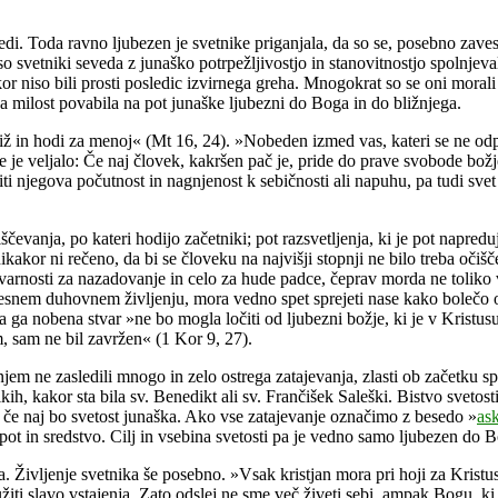
di. Toda ravno ljubezen je svetnike priganjala, da so se, posebno zavestno
svetniki seveda z junaško potrpežljivostjo in stanovitnostjo spolnjevali 
akor niso bili prosti posledic izvirnega greha. Mnogokrat so se oni mora
žja milost povabila na pot junaške ljubezni do Boga in do bližnjega.
iž in hodi za menoj« (Mt 16, 24). »Nobeden izmed vas, kateri se ne od
e je veljalo: Če naj človek, kakršen pač je, pride do prave svobode božj
njiti njegova počutnost in nagnjenost k sebičnosti ali napuhu, pa tudi s
evanja, po kateri hodijo začetniki; pot razsvetljenja, ki je pot napredujoč
kakor ni rečeno, da bi se človeku na najvišji stopnji ne bilo treba očiščev
rnosti za nazadovanje in celo za hude padce, čeprav morda ne toliko v 
 resnem duhovnem življenju, mora vedno spet sprejeti nase kako bolečo o
da ga nobena stvar »ne bo mogla ločiti od ljubezni božje, ki je v Kristus
m, sam ne bil zavržen« (1 Kor 9, 27).
njem ne zasledili mnogo in zelo ostrega zatajevanja, zlasti ob začetku 
, kakor sta bila sv. Benedikt ali sv. Frančišek Saleški. Bistvo svetosti 
i, če naj bo svetost junaška. Ako vse zatajevanje označimo z besedo »
as
 pot in sredstvo. Cilj in vsebina svetosti pa je vedno samo ljubezen do B
 Življenje svetnika še posebno. »Vsak kristjan mora pri hoji za Kristuso
iti slavo vstajenja. Zato odslej ne sme več živeti sebi, ampak Bogu, ki g